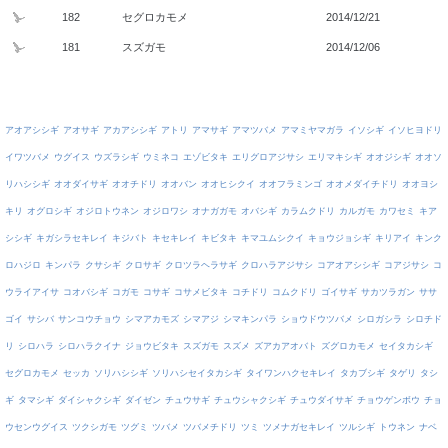
182
セグロカモメ
2014/12/21
181
スズガモ
2014/12/06
アオアシシギ
アオサギ
アカアシシギ
アトリ
アマサギ
アマツバメ
アマミヤマガラ
イソシギ
イソヒヨドリ
イワツバメ
ウグイス
ウズラシギ
ウミネコ
エゾビタキ
エリグロアジサシ
エリマキシギ
オオジシギ
オオソ
リハシシギ
オオダイサギ
オオチドリ
オオバン
オオヒシクイ
オオフラミンゴ
オオメダイチドリ
オオヨシ
キリ
オグロシギ
オジロトウネン
オジロワシ
オナガガモ
オバシギ
カラムクドリ
カルガモ
カワセミ
キア
シシギ
キガシラセキレイ
キジバト
キセキレイ
キビタキ
キマユムシクイ
キョウジョシギ
キリアイ
キンク
ロハジロ
キンパラ
クサシギ
クロサギ
クロツラヘラサギ
クロハラアジサシ
コアオアシシギ
コアジサシ
コ
ウライアイサ
コオバシギ
コガモ
コサギ
コサメビタキ
コチドリ
コムクドリ
ゴイサギ
サカツラガン
ササ
ゴイ
サシバ
サンコウチョウ
シマアカモズ
シマアジ
シマキンパラ
ショウドウツバメ
シロガシラ
シロチド
リ
シロハラ
シロハラクイナ
ジョウビタキ
スズガモ
スズメ
ズアカアオバト
ズグロカモメ
セイタカシギ
セグロカモメ
セッカ
ソリハシシギ
ソリハシセイタカシギ
タイワンハクセキレイ
タカブシギ
タゲリ
タシ
ギ
タマシギ
ダイシャクシギ
ダイゼン
チュウサギ
チュウシャクシギ
チュウダイサギ
チョウゲンボウ
チョ
ウセンウグイス
ツクシガモ
ツグミ
ツバメ
ツバメチドリ
ツミ
ツメナガセキレイ
ツルシギ
トウネン
ナベ