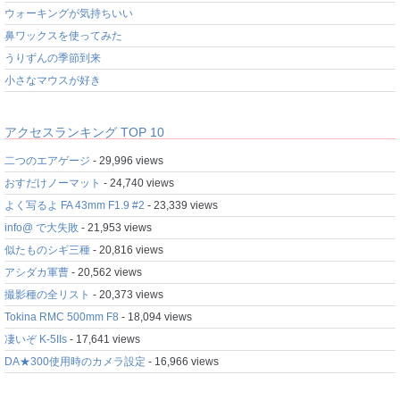
ウォーキングが気持ちいい
鼻ワックスを使ってみた
うりずんの季節到来
小さなマウスが好き
アクセスランキング TOP 10
二つのエアゲージ
- 29,996 views
おすだけノーマット
- 24,740 views
よく写るよ FA 43mm F1.9 #2
- 23,339 views
info@ で大失敗
- 21,953 views
似たものシギ三種
- 20,816 views
アシダカ軍曹
- 20,562 views
撮影種の全リスト
- 20,373 views
Tokina RMC 500mm F8
- 18,094 views
凄いぞ K-5IIs
- 17,641 views
DA★300使用時のカメラ設定
- 16,966 views