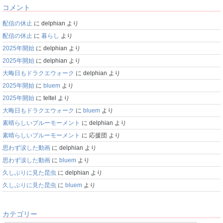
コメント
配信の休止
に
delphian
より
配信の休止
に
暮らし
より
2025年開始
に
delphian
より
2025年開始
に
delphian
より
大晦日もドラクエウォーク
に
delphian
より
2025年開始
に
bluem
より
2025年開始
に
teltel
より
大晦日もドラクエウォーク
に
bluem
より
素晴らしいブルーモーメント
に
delphian
より
素晴らしいブルーモーメント
に
応援団
より
思わず涙した動画
に
delphian
より
思わず涙した動画
に
bluem
より
久しぶりに見た昆虫
に
delphian
より
久しぶりに見た昆虫
に
bluem
より
カテゴリー