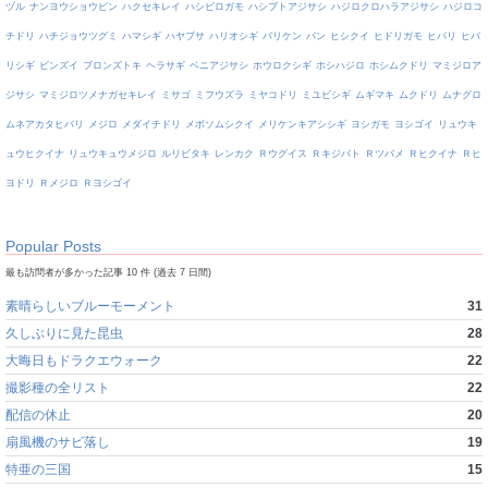
ヅル
ナンヨウショウビン
ハクセキレイ
ハシビロガモ
ハシブトアジサシ
ハジロクロハラアジサシ
ハジロコ
チドリ
ハチジョウツグミ
ハマシギ
ハヤブサ
ハリオシギ
バリケン
バン
ヒシクイ
ヒドリガモ
ヒバリ
ヒバ
リシギ
ビンズイ
ブロンズトキ
ヘラサギ
ベニアジサシ
ホウロクシギ
ホシハジロ
ホシムクドリ
マミジロア
ジサシ
マミジロツメナガセキレイ
ミサゴ
ミフウズラ
ミヤコドリ
ミユビシギ
ムギマキ
ムクドリ
ムナグロ
ムネアカタヒバリ
メジロ
メダイチドリ
メボソムシクイ
メリケンキアシシギ
ヨシガモ
ヨシゴイ
リュウキ
ュウヒクイナ
リュウキュウメジロ
ルリビタキ
レンカク
Ｒウグイス
Ｒキジバト
Ｒツバメ
Ｒヒクイナ
Ｒヒ
ヨドリ
Ｒメジロ
Ｒヨシゴイ
Popular Posts
最も訪問者が多かった記事 10 件 (過去 7 日間)
素晴らしいブルーモーメント
31
久しぶりに見た昆虫
28
大晦日もドラクエウォーク
22
撮影種の全リスト
22
配信の休止
20
扇風機のサビ落し
19
特亜の三国
15