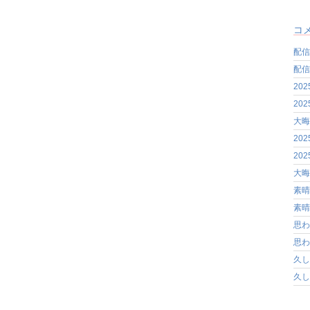
コ
配信
配信
20
20
大晦
20
20
大晦
素晴
素晴
思わ
思わ
久し
久し