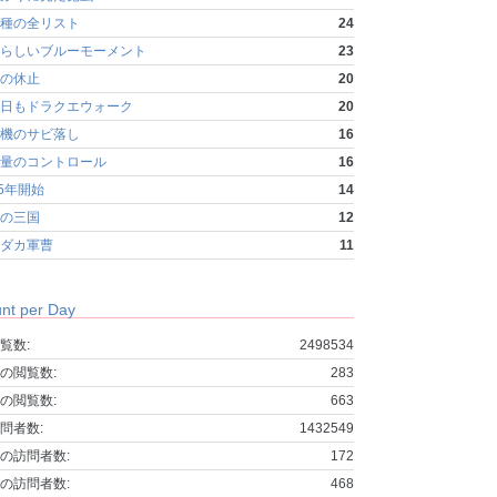
種の全リスト
24
らしいブルーモーメント
23
の休止
20
日もドラクエウォーク
20
機のサビ落し
16
量のコントロール
16
25年開始
14
の三国
12
ダカ軍曹
11
nt per Day
覧数:
2498534
の閲覧数:
283
の閲覧数:
663
問者数:
1432549
の訪問者数:
172
の訪問者数:
468