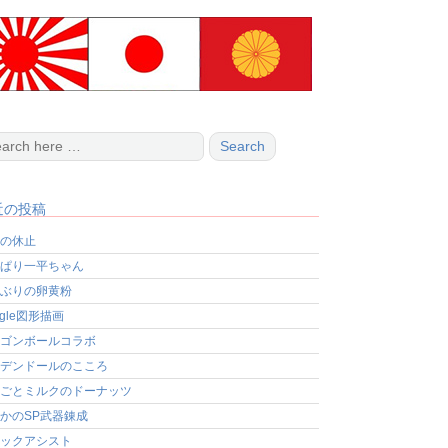
近の投稿
の休止
ぱり一平ちゃん
ぶりの卵黄粉
ogle図形描画
ゴンボールコラボ
デンドールのこころ
ごとミルクのドーナッツ
かのSP武器錬成
ックアシスト