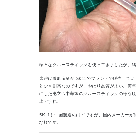
様々なグルースティックを使ってきましたが、
扉絵は藤原産業が SK11のブランドで販売して
と少々割高なのですが、やはり品質がよい。何
にした泡立つ中華製のグルースティックの様な
上ですね。
SK11も中国製造のはずですが、国内メーカー
な様です。