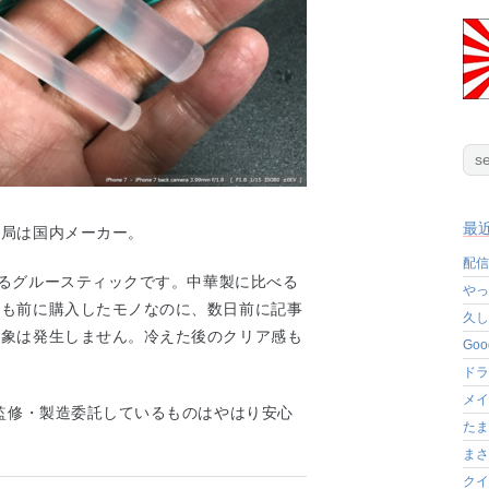
最
結局は国内メーカー。
配信
いるグルースティックです。中華製に比べる
やっ
年も前に購入したモノなのに、数日前に記事
久し
現象は発生しません。冷えた後のクリア感も
Go
ドラ
メイ
が監修・製造委託しているものはやはり安心
たま
まさ
クイ