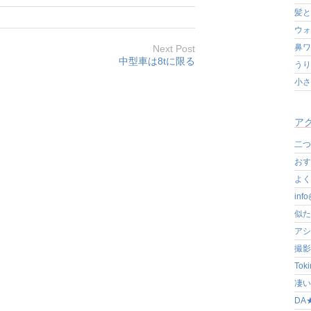
髪と
ウォ
鼻ワ
Next Post
中型車は8tに限る
うり
小さ
アク
二つ
おす
よく写
in
似た
アシ
撮影
Tok
凄いぞ
DA