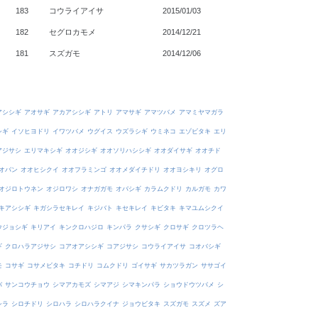
183
コウライアイサ
2015/01/03
182
セグロカモメ
2014/12/21
181
スズガモ
2014/12/06
アシシギ
アオサギ
アカアシシギ
アトリ
アマサギ
アマツバメ
アマミヤマガラ
シギ
イソヒヨドリ
イワツバメ
ウグイス
ウズラシギ
ウミネコ
エゾビタキ
エリ
アジサシ
エリマキシギ
オオジシギ
オオソリハシシギ
オオダイサギ
オオチド
オバン
オオヒシクイ
オオフラミンゴ
オオメダイチドリ
オオヨシキリ
オグロ
オジロトウネン
オジロワシ
オナガガモ
オバシギ
カラムクドリ
カルガモ
カワ
キアシシギ
キガシラセキレイ
キジバト
キセキレイ
キビタキ
キマユムシクイ
ウジョシギ
キリアイ
キンクロハジロ
キンパラ
クサシギ
クロサギ
クロツラヘ
ギ
クロハラアジサシ
コアオアシシギ
コアジサシ
コウライアイサ
コオバシギ
モ
コサギ
コサメビタキ
コチドリ
コムクドリ
ゴイサギ
サカツラガン
ササゴイ
バ
サンコウチョウ
シマアカモズ
シマアジ
シマキンパラ
ショウドウツバメ
シ
シラ
シロチドリ
シロハラ
シロハラクイナ
ジョウビタキ
スズガモ
スズメ
ズア