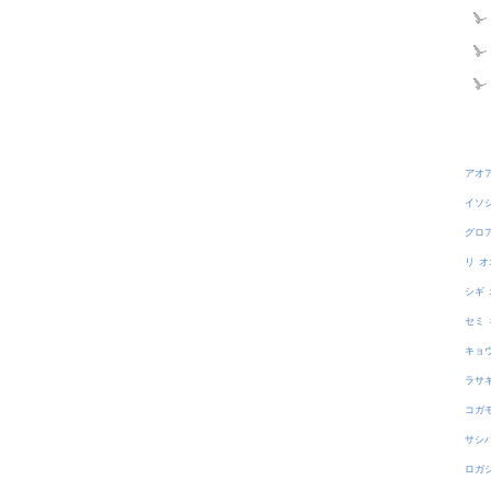
アオ
イソ
グロ
リ
オ
シギ
セミ
キョ
ラサ
コガ
サシ
ロガ