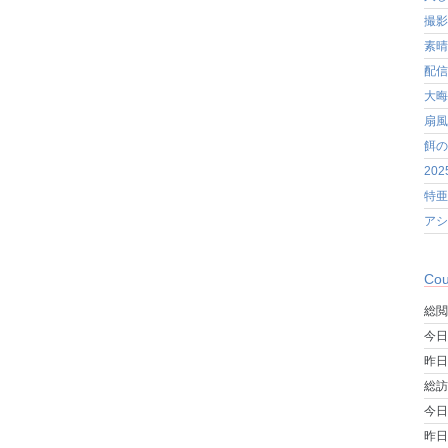
撮影
素晴
配信
大晦
扇風
餌の
20
特亜
アシ
Cou
総閲
今日
昨日
総訪
今日
昨日