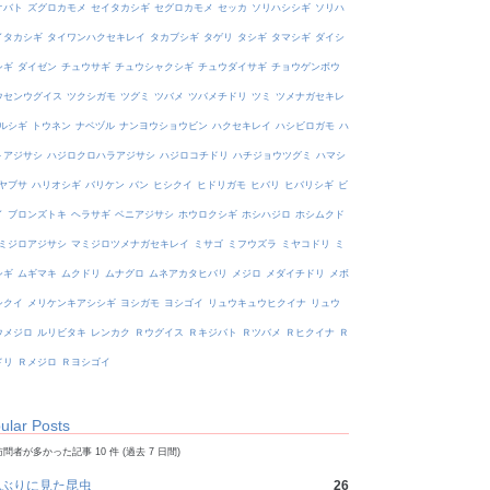
オバト
ズグロカモメ
セイタカシギ
セグロカモメ
セッカ
ソリハシシギ
ソリハ
イタカシギ
タイワンハクセキレイ
タカブシギ
タゲリ
タシギ
タマシギ
ダイシ
シギ
ダイゼン
チュウサギ
チュウシャクシギ
チュウダイサギ
チョウゲンボウ
ウセンウグイス
ツクシガモ
ツグミ
ツバメ
ツバメチドリ
ツミ
ツメナガセキレ
ルシギ
トウネン
ナベヅル
ナンヨウショウビン
ハクセキレイ
ハシビロガモ
ハ
トアジサシ
ハジロクロハラアジサシ
ハジロコチドリ
ハチジョウツグミ
ハマシ
ヤブサ
ハリオシギ
バリケン
バン
ヒシクイ
ヒドリガモ
ヒバリ
ヒバリシギ
ビ
イ
ブロンズトキ
ヘラサギ
ベニアジサシ
ホウロクシギ
ホシハジロ
ホシムクド
ミジロアジサシ
マミジロツメナガセキレイ
ミサゴ
ミフウズラ
ミヤコドリ
ミ
シギ
ムギマキ
ムクドリ
ムナグロ
ムネアカタヒバリ
メジロ
メダイチドリ
メボ
シクイ
メリケンキアシシギ
ヨシガモ
ヨシゴイ
リュウキュウヒクイナ
リュウ
ウメジロ
ルリビタキ
レンカク
Ｒウグイス
Ｒキジバト
Ｒツバメ
Ｒヒクイナ
Ｒ
ドリ
Ｒメジロ
Ｒヨシゴイ
ular Posts
問者が多かった記事 10 件 (過去 7 日間)
ぶりに見た昆虫
26