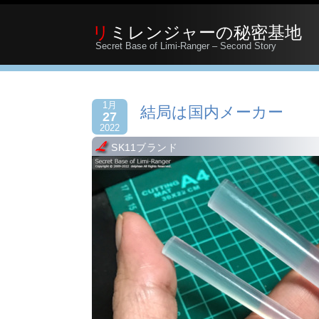
リミレンジャーの秘密基地
Secret Base of Limi-Ranger – Second Story
1月
結局は国内メーカー
27
2022
SK11ブランド