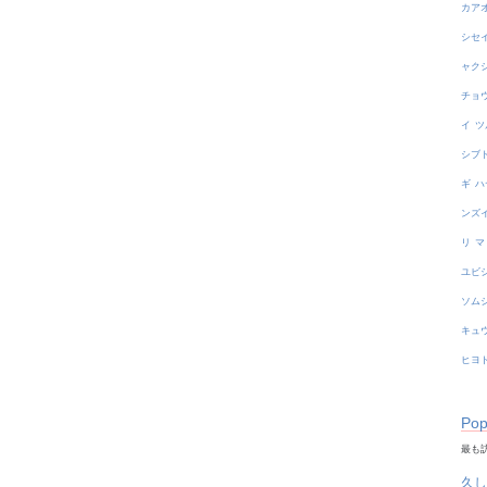
カア
シセ
ャク
チョ
イ
ツ
シブ
ギ
ハ
ンズ
リ
マ
ユビ
ソム
キュ
ヒヨ
Pop
最も訪
久し