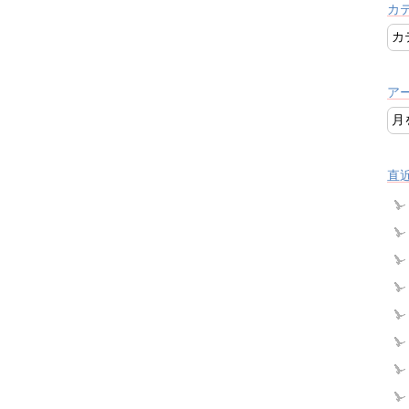
カ
ア
直