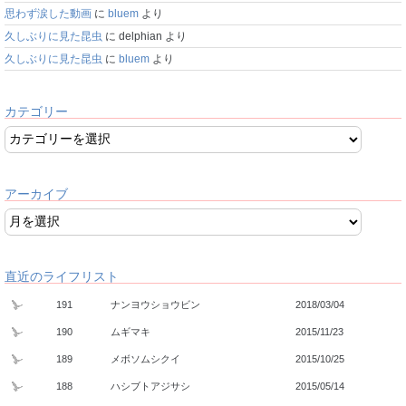
思わず涙した動画
に
bluem
より
久しぶりに見た昆虫
に
delphian
より
久しぶりに見た昆虫
に
bluem
より
カテゴリー
アーカイブ
直近のライフリスト
191
ナンヨウショウビン
2018/03/04
190
ムギマキ
2015/11/23
189
メボソムシクイ
2015/10/25
188
ハシブトアジサシ
2015/05/14