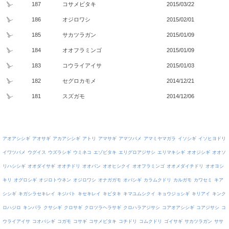
187
コサメビタキ
2015/03/22
186
オジロワシ
2015/02/01
185
サカツラガン
2015/01/09
184
オオフラミンゴ
2015/01/09
183
コウライアイサ
2015/01/03
182
セグロカモメ
2014/12/21
181
スズガモ
2014/12/06
アオアシシギ
アオサギ
アカアシシギ
アトリ
アマサギ
アマツバメ
アマミヤマガラ
イソシギ
イソヒヨドリ
イワツバメ
ウグイス
ウズラシギ
ウミネコ
エゾビタキ
エリグロアジサシ
エリマキシギ
オオジシギ
オオソ
リハシシギ
オオダイサギ
オオチドリ
オオバン
オオヒシクイ
オオフラミンゴ
オオメダイチドリ
オオヨシ
キリ
オグロシギ
オジロトウネン
オジロワシ
オナガガモ
オバシギ
カラムクドリ
カルガモ
カワセミ
キア
シシギ
キガシラセキレイ
キジバト
キセキレイ
キビタキ
キマユムシクイ
キョウジョシギ
キリアイ
キンク
ロハジロ
キンパラ
クサシギ
クロサギ
クロツラヘラサギ
クロハラアジサシ
コアオアシシギ
コアジサシ
コ
ウライアイサ
コオバシギ
コガモ
コサギ
コサメビタキ
コチドリ
コムクドリ
ゴイサギ
サカツラガン
ササ