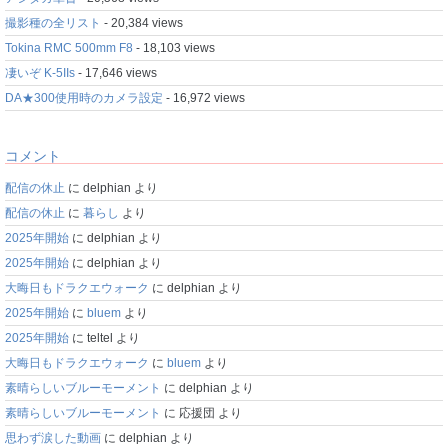
撮影種の全リスト
- 20,384 views
Tokina RMC 500mm F8
- 18,103 views
凄いぞ K-5IIs
- 17,646 views
DA★300使用時のカメラ設定
- 16,972 views
コメント
配信の休止
に
delphian
より
配信の休止
に
暮らし
より
2025年開始
に
delphian
より
2025年開始
に
delphian
より
大晦日もドラクエウォーク
に
delphian
より
2025年開始
に
bluem
より
2025年開始
に
teltel
より
大晦日もドラクエウォーク
に
bluem
より
素晴らしいブルーモーメント
に
delphian
より
素晴らしいブルーモーメント
に
応援団
より
思わず涙した動画
に
delphian
より