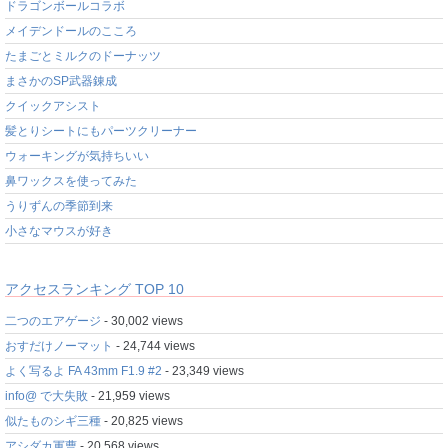
ドラゴンボールコラボ
メイデンドールのこころ
たまごとミルクのドーナッツ
まさかのSP武器錬成
クイックアシスト
髪とりシートにもパーツクリーナー
ウォーキングが気持ちいい
鼻ワックスを使ってみた
うりずんの季節到来
小さなマウスが好き
アクセスランキング TOP 10
二つのエアゲージ
- 30,002 views
おすだけノーマット
- 24,744 views
よく写るよ FA 43mm F1.9 #2
- 23,349 views
info@ で大失敗
- 21,959 views
似たものシギ三種
- 20,825 views
アシダカ軍曹
- 20,568 views