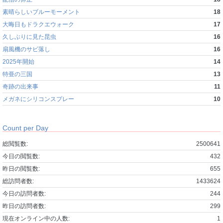
素晴らしいブルーモーメント
18
大晦日もドラクエウォーク
17
久しぶりに見た昆虫
16
扇風機のサビ落し
16
2025年開始
14
特亜の三国
13
奇跡の出来事
11
メガネにシリコンスプレー
10
Count per Day
総閲覧数:
2500641
今日の閲覧数:
432
昨日の閲覧数:
655
総訪問者数:
1433624
今日の訪問者数:
244
昨日の訪問者数:
299
現在オンライン中の人数:
1