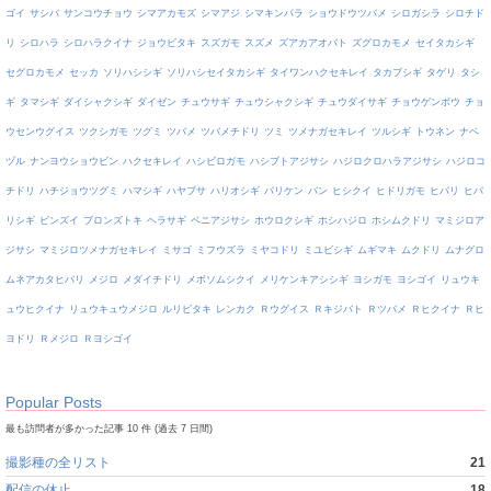
ゴイ
サシバ
サンコウチョウ
シマアカモズ
シマアジ
シマキンパラ
ショウドウツバメ
シロガシラ
シロチド
リ
シロハラ
シロハラクイナ
ジョウビタキ
スズガモ
スズメ
ズアカアオバト
ズグロカモメ
セイタカシギ
セグロカモメ
セッカ
ソリハシシギ
ソリハシセイタカシギ
タイワンハクセキレイ
タカブシギ
タゲリ
タシ
ギ
タマシギ
ダイシャクシギ
ダイゼン
チュウサギ
チュウシャクシギ
チュウダイサギ
チョウゲンボウ
チョ
ウセンウグイス
ツクシガモ
ツグミ
ツバメ
ツバメチドリ
ツミ
ツメナガセキレイ
ツルシギ
トウネン
ナベ
ヅル
ナンヨウショウビン
ハクセキレイ
ハシビロガモ
ハシブトアジサシ
ハジロクロハラアジサシ
ハジロコ
チドリ
ハチジョウツグミ
ハマシギ
ハヤブサ
ハリオシギ
バリケン
バン
ヒシクイ
ヒドリガモ
ヒバリ
ヒバ
リシギ
ビンズイ
ブロンズトキ
ヘラサギ
ベニアジサシ
ホウロクシギ
ホシハジロ
ホシムクドリ
マミジロア
ジサシ
マミジロツメナガセキレイ
ミサゴ
ミフウズラ
ミヤコドリ
ミユビシギ
ムギマキ
ムクドリ
ムナグロ
ムネアカタヒバリ
メジロ
メダイチドリ
メボソムシクイ
メリケンキアシシギ
ヨシガモ
ヨシゴイ
リュウキ
ュウヒクイナ
リュウキュウメジロ
ルリビタキ
レンカク
Ｒウグイス
Ｒキジバト
Ｒツバメ
Ｒヒクイナ
Ｒヒ
ヨドリ
Ｒメジロ
Ｒヨシゴイ
Popular Posts
最も訪問者が多かった記事 10 件 (過去 7 日間)
撮影種の全リスト
21
配信の休止
18