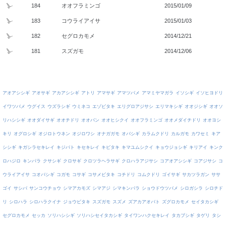
184
オオフラミンゴ
2015/01/09
183
コウライアイサ
2015/01/03
182
セグロカモメ
2014/12/21
181
スズガモ
2014/12/06
アオアシシギ
アオサギ
アカアシシギ
アトリ
アマサギ
アマツバメ
アマミヤマガラ
イソシギ
イソヒヨドリ
イワツバメ
ウグイス
ウズラシギ
ウミネコ
エゾビタキ
エリグロアジサシ
エリマキシギ
オオジシギ
オオソ
リハシシギ
オオダイサギ
オオチドリ
オオバン
オオヒシクイ
オオフラミンゴ
オオメダイチドリ
オオヨシ
キリ
オグロシギ
オジロトウネン
オジロワシ
オナガガモ
オバシギ
カラムクドリ
カルガモ
カワセミ
キア
シシギ
キガシラセキレイ
キジバト
キセキレイ
キビタキ
キマユムシクイ
キョウジョシギ
キリアイ
キンク
ロハジロ
キンパラ
クサシギ
クロサギ
クロツラヘラサギ
クロハラアジサシ
コアオアシシギ
コアジサシ
コ
ウライアイサ
コオバシギ
コガモ
コサギ
コサメビタキ
コチドリ
コムクドリ
ゴイサギ
サカツラガン
ササ
ゴイ
サシバ
サンコウチョウ
シマアカモズ
シマアジ
シマキンパラ
ショウドウツバメ
シロガシラ
シロチド
リ
シロハラ
シロハラクイナ
ジョウビタキ
スズガモ
スズメ
ズアカアオバト
ズグロカモメ
セイタカシギ
セグロカモメ
セッカ
ソリハシシギ
ソリハシセイタカシギ
タイワンハクセキレイ
タカブシギ
タゲリ
タシ