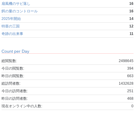
扇風機のサビ落し
16
餌の量のコントロール
16
2025年開始
14
特亜の三国
12
奇跡の出来事
11
Count per Day
総閲覧数:
2498645
今日の閲覧数:
394
昨日の閲覧数:
663
総訪問者数:
1432628
今日の訪問者数:
251
昨日の訪問者数:
468
現在オンライン中の人数:
0