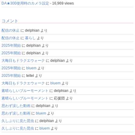
DA★300使用時のカメラ設定
- 16,969 views
コメント
配信の休止
に
delphian
より
配信の休止
に
暮らし
より
2025年開始
に
delphian
より
2025年開始
に
delphian
より
大晦日もドラクエウォーク
に
delphian
より
2025年開始
に
bluem
より
2025年開始
に
teltel
より
大晦日もドラクエウォーク
に
bluem
より
素晴らしいブルーモーメント
に
delphian
より
素晴らしいブルーモーメント
に
応援団
より
思わず涙した動画
に
delphian
より
思わず涙した動画
に
bluem
より
久しぶりに見た昆虫
に
delphian
より
久しぶりに見た昆虫
に
bluem
より