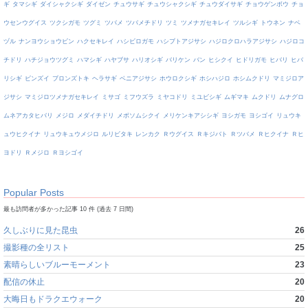
ギ
タマシギ
ダイシャクシギ
ダイゼン
チュウサギ
チュウシャクシギ
チュウダイサギ
チョウゲンボウ
チョ
ウセンウグイス
ツクシガモ
ツグミ
ツバメ
ツバメチドリ
ツミ
ツメナガセキレイ
ツルシギ
トウネン
ナベ
ヅル
ナンヨウショウビン
ハクセキレイ
ハシビロガモ
ハシブトアジサシ
ハジロクロハラアジサシ
ハジロコ
チドリ
ハチジョウツグミ
ハマシギ
ハヤブサ
ハリオシギ
バリケン
バン
ヒシクイ
ヒドリガモ
ヒバリ
ヒバ
リシギ
ビンズイ
ブロンズトキ
ヘラサギ
ベニアジサシ
ホウロクシギ
ホシハジロ
ホシムクドリ
マミジロア
ジサシ
マミジロツメナガセキレイ
ミサゴ
ミフウズラ
ミヤコドリ
ミユビシギ
ムギマキ
ムクドリ
ムナグロ
ムネアカタヒバリ
メジロ
メダイチドリ
メボソムシクイ
メリケンキアシシギ
ヨシガモ
ヨシゴイ
リュウキ
ュウヒクイナ
リュウキュウメジロ
ルリビタキ
レンカク
Ｒウグイス
Ｒキジバト
Ｒツバメ
Ｒヒクイナ
Ｒヒ
ヨドリ
Ｒメジロ
Ｒヨシゴイ
Popular Posts
最も訪問者が多かった記事 10 件 (過去 7 日間)
久しぶりに見た昆虫
26
撮影種の全リスト
25
素晴らしいブルーモーメント
23
配信の休止
20
大晦日もドラクエウォーク
20