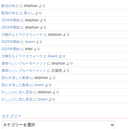
配信の休止
に
delphian
より
配信の休止
に
暮らし
より
2025年開始
に
delphian
より
2025年開始
に
delphian
より
大晦日もドラクエウォーク
に
delphian
より
2025年開始
に
bluem
より
2025年開始
に
teltel
より
大晦日もドラクエウォーク
に
bluem
より
素晴らしいブルーモーメント
に
delphian
より
素晴らしいブルーモーメント
に
応援団
より
思わず涙した動画
に
delphian
より
思わず涙した動画
に
bluem
より
久しぶりに見た昆虫
に
delphian
より
久しぶりに見た昆虫
に
bluem
より
カテゴリー