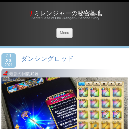
リミレンジャーの秘密基地
Secret Base of Limi-Ranger – Second Story
Menu
7月
ダンシングロッド
23
2021
最新の回復武器