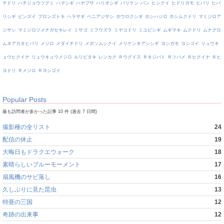
チドリ
ハチジョウツグミ
ハマシギ
ハヤブサ
ハリオシギ
バリケン
バン
ヒシクイ
ヒドリガモ
ヒバリ
ヒバ
リシギ
ビンズイ
ブロンズトキ
ヘラサギ
ベニアジサシ
ホウロクシギ
ホシハジロ
ホシムクドリ
マミジロア
ジサシ
マミジロツメナガセキレイ
ミサゴ
ミフウズラ
ミヤコドリ
ミユビシギ
ムギマキ
ムクドリ
ムナグロ
ムネアカタヒバリ
メジロ
メダイチドリ
メボソムシクイ
メリケンキアシシギ
ヨシガモ
ヨシゴイ
リュウキ
ュウヒクイナ
リュウキュウメジロ
ルリビタキ
レンカク
Ｒウグイス
Ｒキジバト
Ｒツバメ
Ｒヒクイナ
Ｒヒ
ヨドリ
Ｒメジロ
Ｒヨシゴイ
Popular Posts
最も訪問者が多かった記事 10 件 (過去 7 日間)
撮影種の全リスト
24
配信の休止
19
大晦日もドラクエウォーク
18
素晴らしいブルーモーメント
17
扇風機のサビ落し
16
久しぶりに見た昆虫
13
特亜の三国
12
奇跡の出来事
12