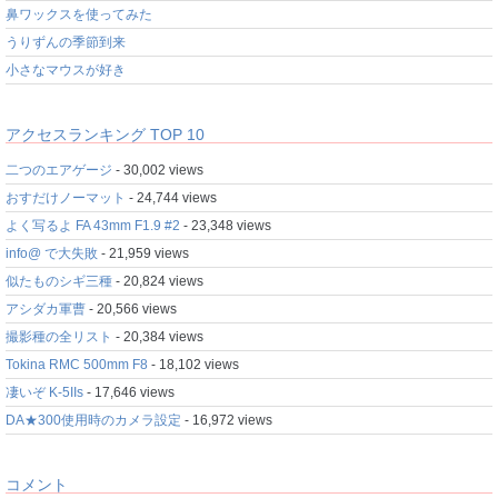
鼻ワックスを使ってみた
うりずんの季節到来
小さなマウスが好き
アクセスランキング TOP 10
二つのエアゲージ
- 30,002 views
おすだけノーマット
- 24,744 views
よく写るよ FA 43mm F1.9 #2
- 23,348 views
info@ で大失敗
- 21,959 views
似たものシギ三種
- 20,824 views
アシダカ軍曹
- 20,566 views
撮影種の全リスト
- 20,384 views
Tokina RMC 500mm F8
- 18,102 views
凄いぞ K-5IIs
- 17,646 views
DA★300使用時のカメラ設定
- 16,972 views
コメント