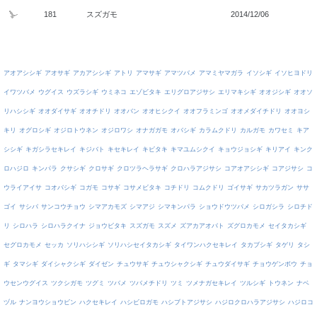
181
スズガモ
2014/12/06
アオアシシギ
アオサギ
アカアシシギ
アトリ
アマサギ
アマツバメ
アマミヤマガラ
イソシギ
イソヒヨドリ
イワツバメ
ウグイス
ウズラシギ
ウミネコ
エゾビタキ
エリグロアジサシ
エリマキシギ
オオジシギ
オオソ
リハシシギ
オオダイサギ
オオチドリ
オオバン
オオヒシクイ
オオフラミンゴ
オオメダイチドリ
オオヨシ
キリ
オグロシギ
オジロトウネン
オジロワシ
オナガガモ
オバシギ
カラムクドリ
カルガモ
カワセミ
キア
シシギ
キガシラセキレイ
キジバト
キセキレイ
キビタキ
キマユムシクイ
キョウジョシギ
キリアイ
キンク
ロハジロ
キンパラ
クサシギ
クロサギ
クロツラヘラサギ
クロハラアジサシ
コアオアシシギ
コアジサシ
コ
ウライアイサ
コオバシギ
コガモ
コサギ
コサメビタキ
コチドリ
コムクドリ
ゴイサギ
サカツラガン
ササ
ゴイ
サシバ
サンコウチョウ
シマアカモズ
シマアジ
シマキンパラ
ショウドウツバメ
シロガシラ
シロチド
リ
シロハラ
シロハラクイナ
ジョウビタキ
スズガモ
スズメ
ズアカアオバト
ズグロカモメ
セイタカシギ
セグロカモメ
セッカ
ソリハシシギ
ソリハシセイタカシギ
タイワンハクセキレイ
タカブシギ
タゲリ
タシ
ギ
タマシギ
ダイシャクシギ
ダイゼン
チュウサギ
チュウシャクシギ
チュウダイサギ
チョウゲンボウ
チョ
ウセンウグイス
ツクシガモ
ツグミ
ツバメ
ツバメチドリ
ツミ
ツメナガセキレイ
ツルシギ
トウネン
ナベ
ヅル
ナンヨウショウビン
ハクセキレイ
ハシビロガモ
ハシブトアジサシ
ハジロクロハラアジサシ
ハジロコ