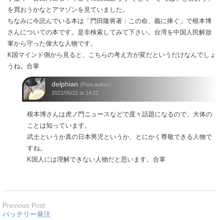
を買おうかなとアマゾンを見ていました。
ちなみに今読んでいる本は「門田隆将著：この命、義に捧ぐ」で根本博
さんについての本です。是非検索してみて下さい。台湾を中国人民解放
軍から守った偉大な人物です。
K国マインド側から見ると、こちらの考え方が変だというだけなんでしょ
うね。合掌
delphian
(Post author)
2021/06/22 at 14:21
根本博さんは虎ノ門ニュースなどで度々話題になるので、大体の
ことは知っています。
武士というか真の日本男児というか、とにかく尊敬できる人物で
すね。
K国人には理解できない人物だと思います。合掌
Previous Post
バッテリー発注