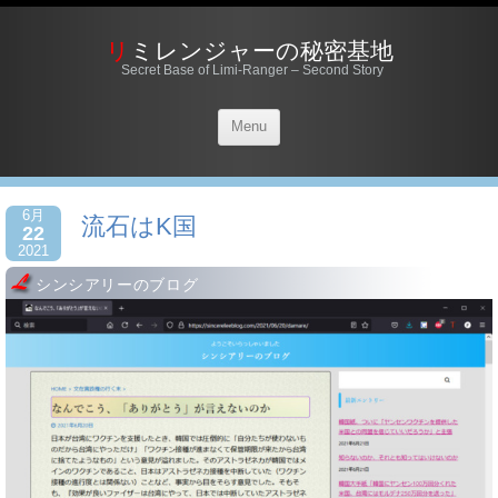
リミレンジャーの秘密基地
Secret Base of Limi-Ranger – Second Story
Menu
6月
流石はK国
22
2021
シンシアリーのブログ