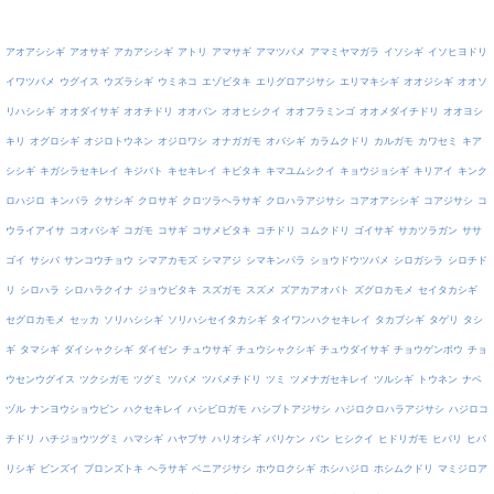
アオアシシギ
アオサギ
アカアシシギ
アトリ
アマサギ
アマツバメ
アマミヤマガラ
イソシギ
イソヒヨドリ
イワツバメ
ウグイス
ウズラシギ
ウミネコ
エゾビタキ
エリグロアジサシ
エリマキシギ
オオジシギ
オオソ
リハシシギ
オオダイサギ
オオチドリ
オオバン
オオヒシクイ
オオフラミンゴ
オオメダイチドリ
オオヨシ
キリ
オグロシギ
オジロトウネン
オジロワシ
オナガガモ
オバシギ
カラムクドリ
カルガモ
カワセミ
キア
シシギ
キガシラセキレイ
キジバト
キセキレイ
キビタキ
キマユムシクイ
キョウジョシギ
キリアイ
キンク
ロハジロ
キンパラ
クサシギ
クロサギ
クロツラヘラサギ
クロハラアジサシ
コアオアシシギ
コアジサシ
コ
ウライアイサ
コオバシギ
コガモ
コサギ
コサメビタキ
コチドリ
コムクドリ
ゴイサギ
サカツラガン
ササ
ゴイ
サシバ
サンコウチョウ
シマアカモズ
シマアジ
シマキンパラ
ショウドウツバメ
シロガシラ
シロチド
リ
シロハラ
シロハラクイナ
ジョウビタキ
スズガモ
スズメ
ズアカアオバト
ズグロカモメ
セイタカシギ
セグロカモメ
セッカ
ソリハシシギ
ソリハシセイタカシギ
タイワンハクセキレイ
タカブシギ
タゲリ
タシ
ギ
タマシギ
ダイシャクシギ
ダイゼン
チュウサギ
チュウシャクシギ
チュウダイサギ
チョウゲンボウ
チョ
ウセンウグイス
ツクシガモ
ツグミ
ツバメ
ツバメチドリ
ツミ
ツメナガセキレイ
ツルシギ
トウネン
ナベ
ヅル
ナンヨウショウビン
ハクセキレイ
ハシビロガモ
ハシブトアジサシ
ハジロクロハラアジサシ
ハジロコ
チドリ
ハチジョウツグミ
ハマシギ
ハヤブサ
ハリオシギ
バリケン
バン
ヒシクイ
ヒドリガモ
ヒバリ
ヒバ
リシギ
ビンズイ
ブロンズトキ
ヘラサギ
ベニアジサシ
ホウロクシギ
ホシハジロ
ホシムクドリ
マミジロア