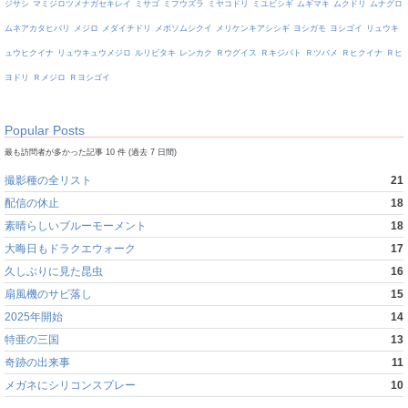
ジサシ
マミジロツメナガセキレイ
ミサゴ
ミフウズラ
ミヤコドリ
ミユビシギ
ムギマキ
ムクドリ
ムナグロ
ムネアカタヒバリ
メジロ
メダイチドリ
メボソムシクイ
メリケンキアシシギ
ヨシガモ
ヨシゴイ
リュウキ
ュウヒクイナ
リュウキュウメジロ
ルリビタキ
レンカク
Ｒウグイス
Ｒキジバト
Ｒツバメ
Ｒヒクイナ
Ｒヒ
ヨドリ
Ｒメジロ
Ｒヨシゴイ
Popular Posts
最も訪問者が多かった記事 10 件 (過去 7 日間)
撮影種の全リスト
21
配信の休止
18
素晴らしいブルーモーメント
18
大晦日もドラクエウォーク
17
久しぶりに見た昆虫
16
扇風機のサビ落し
15
2025年開始
14
特亜の三国
13
奇跡の出来事
11
メガネにシリコンスプレー
10