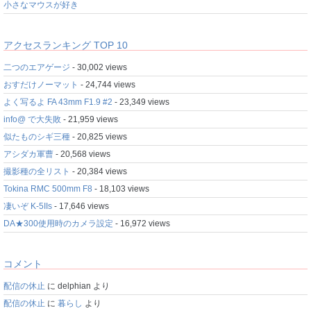
小さなマウスが好き
アクセスランキング TOP 10
二つのエアゲージ
- 30,002 views
おすだけノーマット
- 24,744 views
よく写るよ FA 43mm F1.9 #2
- 23,349 views
info@ で大失敗
- 21,959 views
似たものシギ三種
- 20,825 views
アシダカ軍曹
- 20,568 views
撮影種の全リスト
- 20,384 views
Tokina RMC 500mm F8
- 18,103 views
凄いぞ K-5IIs
- 17,646 views
DA★300使用時のカメラ設定
- 16,972 views
コメント
配信の休止
に
delphian
より
配信の休止
に
暮らし
より