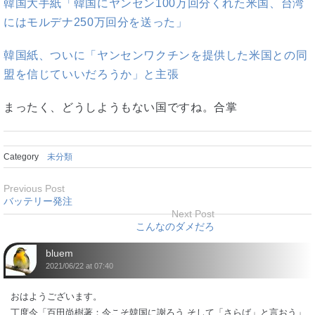
韓国大手紙「韓国にヤンセン100万回分くれた米国、台湾
にはモルデナ250万回分を送った」
韓国紙、ついに「ヤンセンワクチンを提供した米国との同
盟を信じていいだろうか」と主張
まったく、どうしようもない国ですね。合掌
Category
未分類
Previous Post
バッテリー発注
Next Post
こんなのダメだろ
bluem
2021/06/22 at 07:40
おはようございます。
丁度今「百田尚樹著：今こそ韓国に謝ろう そして「さらば」と言おう」