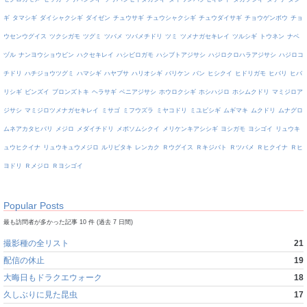
ギ
タマシギ
ダイシャクシギ
ダイゼン
チュウサギ
チュウシャクシギ
チュウダイサギ
チョウゲンボウ
チョ
ウセンウグイス
ツクシガモ
ツグミ
ツバメ
ツバメチドリ
ツミ
ツメナガセキレイ
ツルシギ
トウネン
ナベ
ヅル
ナンヨウショウビン
ハクセキレイ
ハシビロガモ
ハシブトアジサシ
ハジロクロハラアジサシ
ハジロコ
チドリ
ハチジョウツグミ
ハマシギ
ハヤブサ
ハリオシギ
バリケン
バン
ヒシクイ
ヒドリガモ
ヒバリ
ヒバ
リシギ
ビンズイ
ブロンズトキ
ヘラサギ
ベニアジサシ
ホウロクシギ
ホシハジロ
ホシムクドリ
マミジロア
ジサシ
マミジロツメナガセキレイ
ミサゴ
ミフウズラ
ミヤコドリ
ミユビシギ
ムギマキ
ムクドリ
ムナグロ
ムネアカタヒバリ
メジロ
メダイチドリ
メボソムシクイ
メリケンキアシシギ
ヨシガモ
ヨシゴイ
リュウキ
ュウヒクイナ
リュウキュウメジロ
ルリビタキ
レンカク
Ｒウグイス
Ｒキジバト
Ｒツバメ
Ｒヒクイナ
Ｒヒ
ヨドリ
Ｒメジロ
Ｒヨシゴイ
Popular Posts
最も訪問者が多かった記事 10 件 (過去 7 日間)
撮影種の全リスト
21
配信の休止
19
大晦日もドラクエウォーク
18
久しぶりに見た昆虫
17