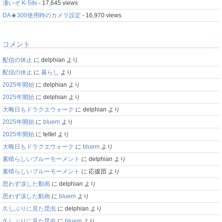
凄いぞ K-5IIs
- 17,645 views
DA★300使用時のカメラ設定
- 16,970 views
コメント
配信の休止
に
delphian
より
配信の休止
に
暮らし
より
2025年開始
に
delphian
より
2025年開始
に
delphian
より
大晦日もドラクエウォーク
に
delphian
より
2025年開始
に
bluem
より
2025年開始
に
teltel
より
大晦日もドラクエウォーク
に
bluem
より
素晴らしいブルーモーメント
に
delphian
より
素晴らしいブルーモーメント
に
応援団
より
思わず涙した動画
に
delphian
より
思わず涙した動画
に
bluem
より
久しぶりに見た昆虫
に
delphian
より
久しぶりに見た昆虫
に
bluem
より