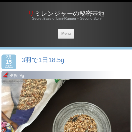
リミレンジャーの秘密基地
Secret Base of Limi-Ranger – Second Story
Menu
2月
3羽で1日18.5g
15
2021
夕飯 9g