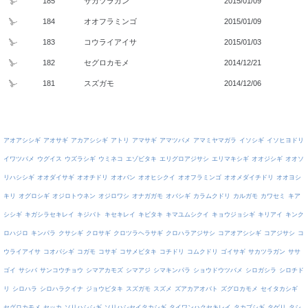
185
サカツラガン
2015/01/09
184
オオフラミンゴ
2015/01/09
183
コウライアイサ
2015/01/03
182
セグロカモメ
2014/12/21
181
スズガモ
2014/12/06
アオアシシギ
アオサギ
アカアシシギ
アトリ
アマサギ
アマツバメ
アマミヤマガラ
イソシギ
イソヒヨドリ
イワツバメ
ウグイス
ウズラシギ
ウミネコ
エゾビタキ
エリグロアジサシ
エリマキシギ
オオジシギ
オオソ
リハシシギ
オオダイサギ
オオチドリ
オオバン
オオヒシクイ
オオフラミンゴ
オオメダイチドリ
オオヨシ
キリ
オグロシギ
オジロトウネン
オジロワシ
オナガガモ
オバシギ
カラムクドリ
カルガモ
カワセミ
キア
シシギ
キガシラセキレイ
キジバト
キセキレイ
キビタキ
キマユムシクイ
キョウジョシギ
キリアイ
キンク
ロハジロ
キンパラ
クサシギ
クロサギ
クロツラヘラサギ
クロハラアジサシ
コアオアシシギ
コアジサシ
コ
ウライアイサ
コオバシギ
コガモ
コサギ
コサメビタキ
コチドリ
コムクドリ
ゴイサギ
サカツラガン
ササ
ゴイ
サシバ
サンコウチョウ
シマアカモズ
シマアジ
シマキンパラ
ショウドウツバメ
シロガシラ
シロチド
リ
シロハラ
シロハラクイナ
ジョウビタキ
スズガモ
スズメ
ズアカアオバト
ズグロカモメ
セイタカシギ
セグロカモメ
セッカ
ソリハシシギ
ソリハシセイタカシギ
タイワンハクセキレイ
タカブシギ
タゲリ
タシ