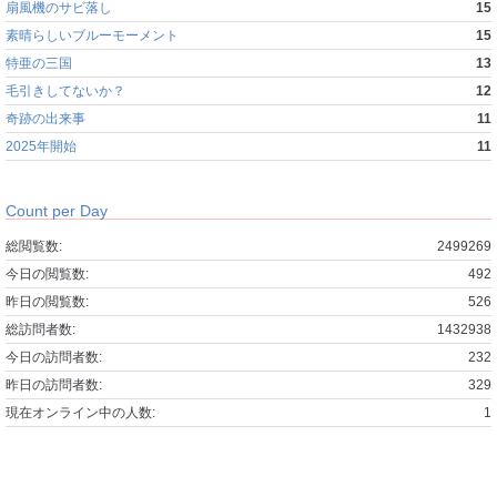
扇風機のサビ落し
15
素晴らしいブルーモーメント
15
特亜の三国
13
毛引きしてないか？
12
奇跡の出来事
11
2025年開始
11
Count per Day
総閲覧数:
2499269
今日の閲覧数:
492
昨日の閲覧数:
526
総訪問者数:
1432938
今日の訪問者数:
232
昨日の訪問者数:
329
現在オンライン中の人数:
1