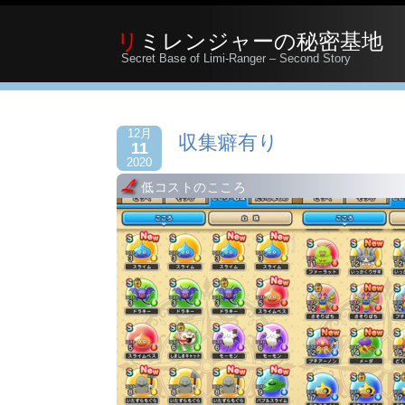
リミレンジャーの秘密基地
Secret Base of Limi-Ranger – Second Story
12月
収集癖有り
11
2020
低コストのこころ