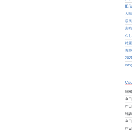
配信
大晦
扇風
素晴
久し
特亜
奇跡
20
in
Cou
総閲
今日
昨日
総訪
今日
昨日