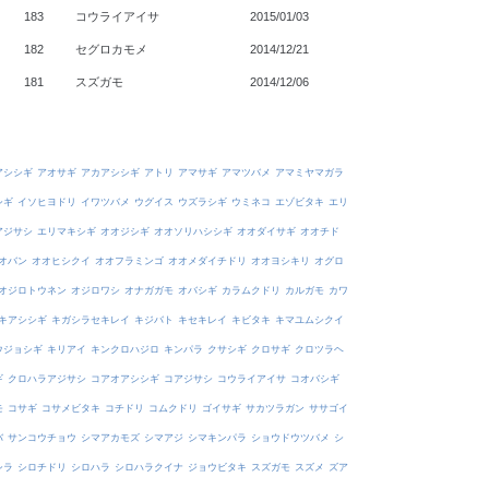
183
コウライアイサ
2015/01/03
182
セグロカモメ
2014/12/21
181
スズガモ
2014/12/06
アシシギ
アオサギ
アカアシシギ
アトリ
アマサギ
アマツバメ
アマミヤマガラ
シギ
イソヒヨドリ
イワツバメ
ウグイス
ウズラシギ
ウミネコ
エゾビタキ
エリ
アジサシ
エリマキシギ
オオジシギ
オオソリハシシギ
オオダイサギ
オオチド
オバン
オオヒシクイ
オオフラミンゴ
オオメダイチドリ
オオヨシキリ
オグロ
オジロトウネン
オジロワシ
オナガガモ
オバシギ
カラムクドリ
カルガモ
カワ
キアシシギ
キガシラセキレイ
キジバト
キセキレイ
キビタキ
キマユムシクイ
ウジョシギ
キリアイ
キンクロハジロ
キンパラ
クサシギ
クロサギ
クロツラヘ
ギ
クロハラアジサシ
コアオアシシギ
コアジサシ
コウライアイサ
コオバシギ
モ
コサギ
コサメビタキ
コチドリ
コムクドリ
ゴイサギ
サカツラガン
ササゴイ
バ
サンコウチョウ
シマアカモズ
シマアジ
シマキンパラ
ショウドウツバメ
シ
シラ
シロチドリ
シロハラ
シロハラクイナ
ジョウビタキ
スズガモ
スズメ
ズア