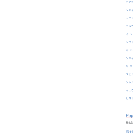
カア
シセ
ャク
チョ
イ
ツ
シブ
ギ
ハ
ンズ
リ
マ
ユビ
ソム
キュ
ヒヨ
Pop
最も訪
撮影