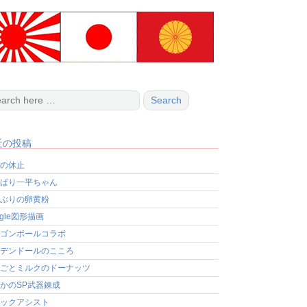
近の投稿
の休止
ぱり一平ちゃん
ぶりの卵黄粉
ogle図形描画
ゴンボールコラボ
デンドールのこころ
ごとミルクのドーナッツ
かのSP武器錬成
ックアシスト