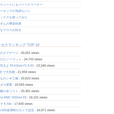
りシートにもパーツクリーナー
ーキングが気持ちいい
ックスを使ってみた
ずんの季節到来
なマウスが好き
セスランキング TOP 10
のエアゲージ
- 30,001 views
だけノーマット
- 24,743 views
るよ FA 43mm F1.9 #2
- 23,346 views
fo@ で大失敗
- 21,956 views
ものシギ三種
- 20,823 views
ダカ軍曹
- 20,565 views
種の全リスト
- 20,381 views
ina RMC 500mm F8
- 18,101 views
 K-5IIs
- 17,645 views
★300使用時のカメラ設定
- 16,971 views