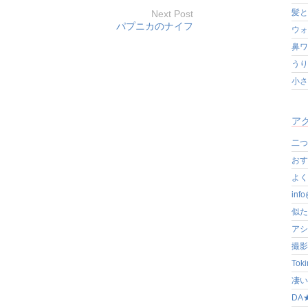
髪と
Next Post
パプニカのナイフ
ウォ
鼻ワ
うり
小さ
アク
二つ
おす
よく写
in
似た
アシ
撮影
Tok
凄いぞ
DA