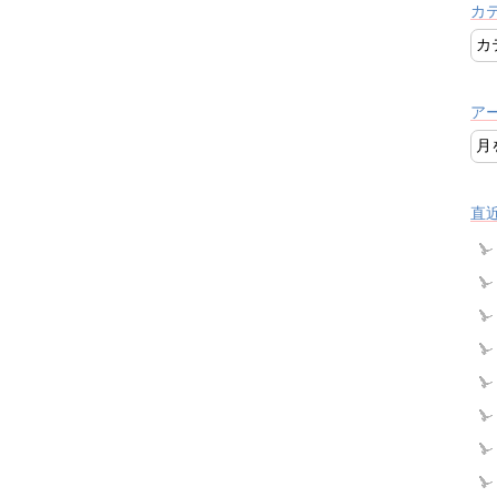
カ
ア
直