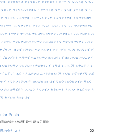
オバト
ズグロカモメ
セイタカシギ
セグロカモメ
セッカ
ソリハシシギ
ソリハ
イタカシギ
タイワンハクセキレイ
タカブシギ
タゲリ
タシギ
タマシギ
ダイシ
シギ
ダイゼン
チュウサギ
チュウシャクシギ
チュウダイサギ
チョウゲンボウ
ウセンウグイス
ツクシガモ
ツグミ
ツバメ
ツバメチドリ
ツミ
ツメナガセキレ
ルシギ
トウネン
ナベヅル
ナンヨウショウビン
ハクセキレイ
ハシビロガモ
ハ
トアジサシ
ハジロクロハラアジサシ
ハジロコチドリ
ハチジョウツグミ
ハマシ
ヤブサ
ハリオシギ
バリケン
バン
ヒシクイ
ヒドリガモ
ヒバリ
ヒバリシギ
ビ
イ
ブロンズトキ
ヘラサギ
ベニアジサシ
ホウロクシギ
ホシハジロ
ホシムクド
ミジロアジサシ
マミジロツメナガセキレイ
ミサゴ
ミフウズラ
ミヤコドリ
ミ
シギ
ムギマキ
ムクドリ
ムナグロ
ムネアカタヒバリ
メジロ
メダイチドリ
メボ
シクイ
メリケンキアシシギ
ヨシガモ
ヨシゴイ
リュウキュウヒクイナ
リュウ
ウメジロ
ルリビタキ
レンカク
Ｒウグイス
Ｒキジバト
Ｒツバメ
Ｒヒクイナ
Ｒ
ドリ
Ｒメジロ
Ｒヨシゴイ
ular Posts
問者が多かった記事 10 件 (過去 7 日間)
種の全リスト
22