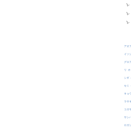
アオ
イソ
グロ
リ
オ
シギ
セミ
キョ
ラサ
コガ
サシ
ロガ