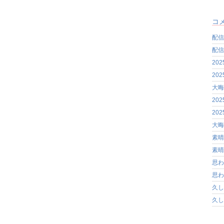
コ
配信
配信
20
20
大晦
20
20
大晦
素晴
素晴
思わ
思わ
久し
久し