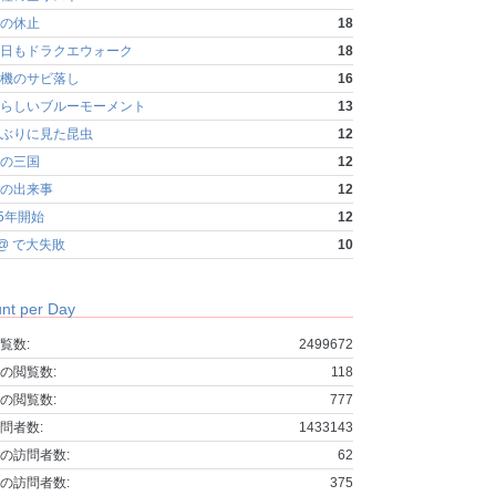
の休止
18
日もドラクエウォーク
18
機のサビ落し
16
らしいブルーモーメント
13
ぶりに見た昆虫
12
の三国
12
の出来事
12
25年開始
12
fo@ で大失敗
10
nt per Day
覧数:
2499672
の閲覧数:
118
の閲覧数:
777
問者数:
1433143
の訪問者数:
62
の訪問者数:
375