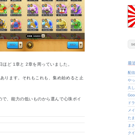
最
ほど 1章と 2章を周っていました。
配信
があります。それもこれも、集め始めると止
やっ
久し
Go
なので、能力の低いものから選んで心珠ポイ
ドラ
メイ
たま
まさ
クイ