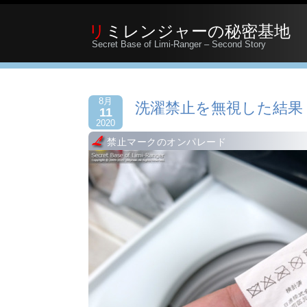
リミレンジャーの秘密基地
Secret Base of Limi-Ranger – Second Story
8月
洗濯禁止を無視した結果
11
2020
禁止マークのオンパレード