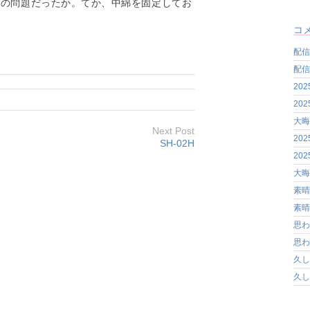
造の問題だったか。てか、中綿を固定してお
コ
配信
配信
20
20
大晦
Next Post
20
SH-02H
20
大晦
素晴
素晴
思わ
思わ
久し
久し