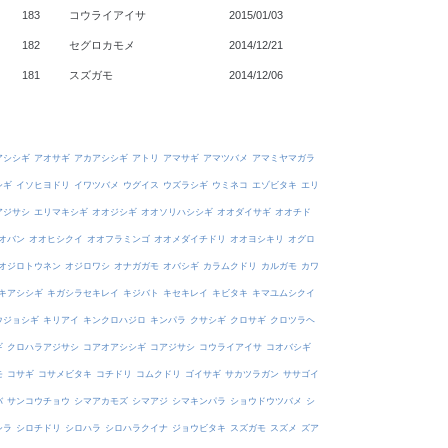
183
コウライアイサ
2015/01/03
182
セグロカモメ
2014/12/21
181
スズガモ
2014/12/06
アシシギ
アオサギ
アカアシシギ
アトリ
アマサギ
アマツバメ
アマミヤマガラ
シギ
イソヒヨドリ
イワツバメ
ウグイス
ウズラシギ
ウミネコ
エゾビタキ
エリ
アジサシ
エリマキシギ
オオジシギ
オオソリハシシギ
オオダイサギ
オオチド
オバン
オオヒシクイ
オオフラミンゴ
オオメダイチドリ
オオヨシキリ
オグロ
オジロトウネン
オジロワシ
オナガガモ
オバシギ
カラムクドリ
カルガモ
カワ
キアシシギ
キガシラセキレイ
キジバト
キセキレイ
キビタキ
キマユムシクイ
ウジョシギ
キリアイ
キンクロハジロ
キンパラ
クサシギ
クロサギ
クロツラヘ
ギ
クロハラアジサシ
コアオアシシギ
コアジサシ
コウライアイサ
コオバシギ
モ
コサギ
コサメビタキ
コチドリ
コムクドリ
ゴイサギ
サカツラガン
ササゴイ
バ
サンコウチョウ
シマアカモズ
シマアジ
シマキンパラ
ショウドウツバメ
シ
シラ
シロチドリ
シロハラ
シロハラクイナ
ジョウビタキ
スズガモ
スズメ
ズア