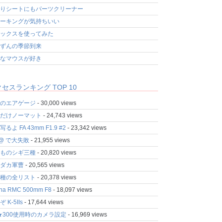
りシートにもパーツクリーナー
ーキングが気持ちいい
ックスを使ってみた
ずんの季節到来
なマウスが好き
セスランキング TOP 10
のエアゲージ
- 30,000 views
だけノーマット
- 24,743 views
るよ FA 43mm F1.9 #2
- 23,342 views
fo@ で大失敗
- 21,955 views
ものシギ三種
- 20,820 views
ダカ軍曹
- 20,565 views
種の全リスト
- 20,378 views
ina RMC 500mm F8
- 18,097 views
 K-5IIs
- 17,644 views
★300使用時のカメラ設定
- 16,969 views