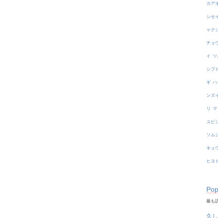
カア
シセ
ャク
チョ
イ
ツ
シブ
ギ
ハ
ンズ
リ
マ
ユビ
ソム
キュ
ヒヨ
Pop
最も訪
久し