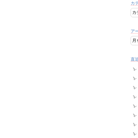
カ
ア
直