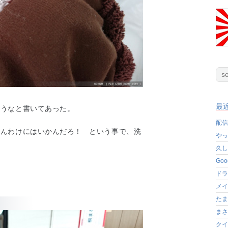
最
洗うなと書いてあった。
配信
わんわけにはいかんだろ！ という事で、洗
やっ
久し
Go
ドラ
メイ
たま
まさ
クイ