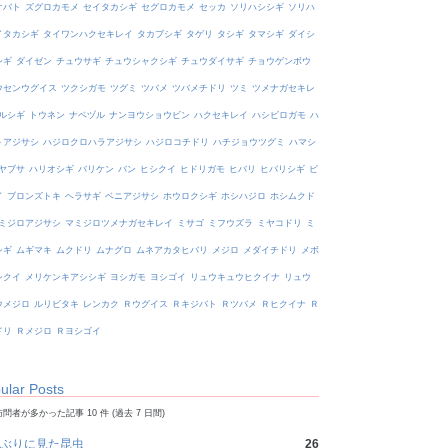
オバト
ズグロカモメ
セイタカシギ
セグロカモメ
セッカ
ソリハシシギ
ソリハ
イタカシギ
タイワンハクセキレイ
タカブシギ
タゲリ
タシギ
タマシギ
ダイシ
シギ
ダイゼン
チュウサギ
チュウシャクシギ
チュウダイサギ
チョウゲンボウ
ウセンウグイス
ツクシガモ
ツグミ
ツバメ
ツバメチドリ
ツミ
ツメナガセキレ
ルシギ
トウネン
ナベヅル
ナンヨウショウビン
ハクセキレイ
ハシビロガモ
ハ
トアジサシ
ハジロクロハラアジサシ
ハジロコチドリ
ハチジョウツグミ
ハマシ
ヤブサ
ハリオシギ
バリケン
バン
ヒシクイ
ヒドリガモ
ヒバリ
ヒバリシギ
ビ
イ
ブロンズトキ
ヘラサギ
ベニアジサシ
ホウロクシギ
ホシハジロ
ホシムクド
ミジロアジサシ
マミジロツメナガセキレイ
ミサゴ
ミフウズラ
ミヤコドリ
ミ
シギ
ムギマキ
ムクドリ
ムナグロ
ムネアカタヒバリ
メジロ
メダイチドリ
メボ
シクイ
メリケンキアシシギ
ヨシガモ
ヨシゴイ
リュウキュウヒクイナ
リュウ
ウメジロ
ルリビタキ
レンカク
Ｒウグイス
Ｒキジバト
Ｒツバメ
Ｒヒクイナ
Ｒ
ドリ
Ｒメジロ
Ｒヨシゴイ
ular Posts
問者が多かった記事 10 件 (過去 7 日間)
ぶりに見た昆虫
26