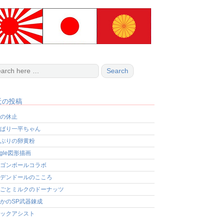
近の投稿
の休止
ぱり一平ちゃん
ぶりの卵黄粉
ogle図形描画
ゴンボールコラボ
デンドールのこころ
ごとミルクのドーナッツ
かのSP武器錬成
ックアシスト