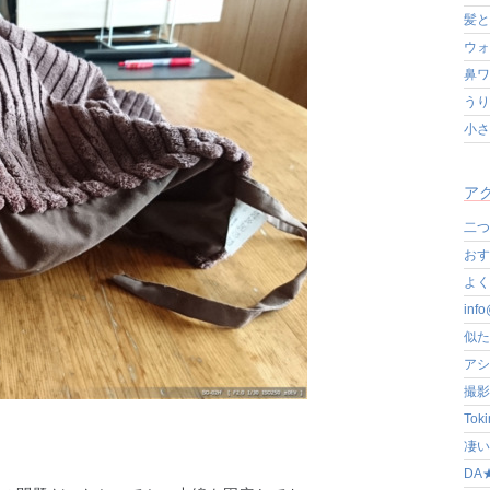
髪と
ウォ
鼻ワ
うり
小さ
アク
二つ
おす
よく写
in
似た
アシ
撮影
Tok
凄いぞ
DA