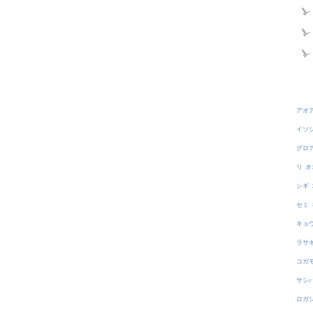
アオ
イソ
グロ
リ
オ
シギ
セミ
キョ
ラサ
コガ
サシ
ロガ