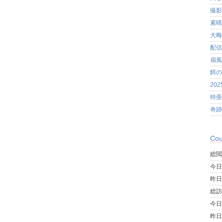
撮影
素晴
大晦
配信
扇風
餌の
20
特亜
奇跡
Cou
総閲
今日
昨日
総訪
今日
昨日