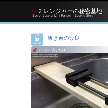
リミレンジャーの秘密基地
Secret Base of Limi-Ranger – Second Story
9月
研ぎ台の改良
08
2019
シンクに渡した板