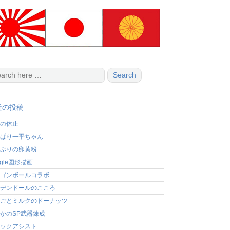
近の投稿
の休止
ぱり一平ちゃん
ぶりの卵黄粉
ogle図形描画
ゴンボールコラボ
デンドールのこころ
ごとミルクのドーナッツ
かのSP武器錬成
ックアシスト