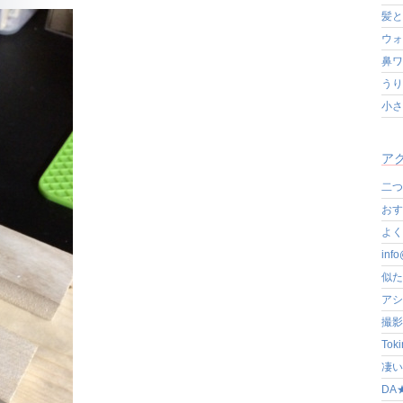
髪と
ウォ
鼻ワ
うり
小さ
アク
二つ
おす
よく写
in
似た
アシ
撮影
Tok
凄いぞ
DA