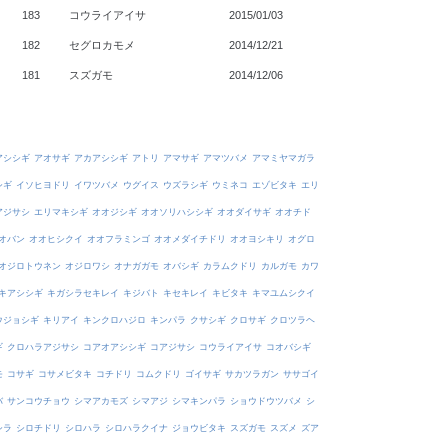
183
コウライアイサ
2015/01/03
182
セグロカモメ
2014/12/21
181
スズガモ
2014/12/06
アシシギ
アオサギ
アカアシシギ
アトリ
アマサギ
アマツバメ
アマミヤマガラ
シギ
イソヒヨドリ
イワツバメ
ウグイス
ウズラシギ
ウミネコ
エゾビタキ
エリ
アジサシ
エリマキシギ
オオジシギ
オオソリハシシギ
オオダイサギ
オオチド
オバン
オオヒシクイ
オオフラミンゴ
オオメダイチドリ
オオヨシキリ
オグロ
オジロトウネン
オジロワシ
オナガガモ
オバシギ
カラムクドリ
カルガモ
カワ
キアシシギ
キガシラセキレイ
キジバト
キセキレイ
キビタキ
キマユムシクイ
ウジョシギ
キリアイ
キンクロハジロ
キンパラ
クサシギ
クロサギ
クロツラヘ
ギ
クロハラアジサシ
コアオアシシギ
コアジサシ
コウライアイサ
コオバシギ
モ
コサギ
コサメビタキ
コチドリ
コムクドリ
ゴイサギ
サカツラガン
ササゴイ
バ
サンコウチョウ
シマアカモズ
シマアジ
シマキンパラ
ショウドウツバメ
シ
シラ
シロチドリ
シロハラ
シロハラクイナ
ジョウビタキ
スズガモ
スズメ
ズア