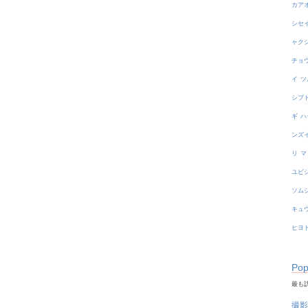
カア
シセ
ャク
チョ
イ
ツ
シブ
ギ
ハ
ンズ
リ
マ
ユビ
ソム
キュ
ヒヨ
Pop
最も訪
撮影