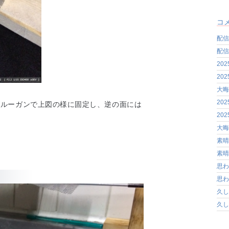
コ
配信
配信
20
20
大晦
20
グルーガンで上図の様に固定し、逆の面には
20
大晦
素晴
素晴
思わ
思わ
久し
久し