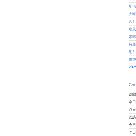
配信
大晦
久し
扇風
素晴
特亜
毛引
奇跡
20
Cou
総閲
今日
昨日
総訪
今日
昨日