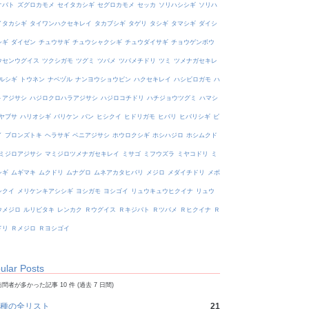
オバト
ズグロカモメ
セイタカシギ
セグロカモメ
セッカ
ソリハシシギ
ソリハ
イタカシギ
タイワンハクセキレイ
タカブシギ
タゲリ
タシギ
タマシギ
ダイシ
シギ
ダイゼン
チュウサギ
チュウシャクシギ
チュウダイサギ
チョウゲンボウ
ウセンウグイス
ツクシガモ
ツグミ
ツバメ
ツバメチドリ
ツミ
ツメナガセキレ
ルシギ
トウネン
ナベヅル
ナンヨウショウビン
ハクセキレイ
ハシビロガモ
ハ
トアジサシ
ハジロクロハラアジサシ
ハジロコチドリ
ハチジョウツグミ
ハマシ
ヤブサ
ハリオシギ
バリケン
バン
ヒシクイ
ヒドリガモ
ヒバリ
ヒバリシギ
ビ
イ
ブロンズトキ
ヘラサギ
ベニアジサシ
ホウロクシギ
ホシハジロ
ホシムクド
ミジロアジサシ
マミジロツメナガセキレイ
ミサゴ
ミフウズラ
ミヤコドリ
ミ
シギ
ムギマキ
ムクドリ
ムナグロ
ムネアカタヒバリ
メジロ
メダイチドリ
メボ
シクイ
メリケンキアシシギ
ヨシガモ
ヨシゴイ
リュウキュウヒクイナ
リュウ
ウメジロ
ルリビタキ
レンカク
Ｒウグイス
Ｒキジバト
Ｒツバメ
Ｒヒクイナ
Ｒ
ドリ
Ｒメジロ
Ｒヨシゴイ
ular Posts
問者が多かった記事 10 件 (過去 7 日間)
種の全リスト
21