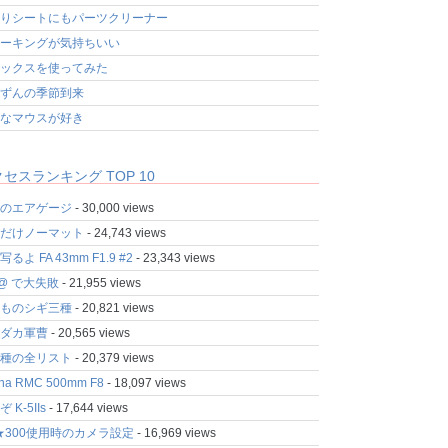
りシートにもパーツクリーナー
ーキングが気持ちいい
ックスを使ってみた
ずんの季節到来
なマウスが好き
セスランキング TOP 10
のエアゲージ
- 30,000 views
だけノーマット
- 24,743 views
るよ FA 43mm F1.9 #2
- 23,343 views
fo@ で大失敗
- 21,955 views
ものシギ三種
- 20,821 views
ダカ軍曹
- 20,565 views
種の全リスト
- 20,379 views
ina RMC 500mm F8
- 18,097 views
 K-5IIs
- 17,644 views
★300使用時のカメラ設定
- 16,969 views