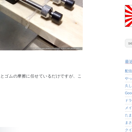
最
配信
木とゴムの摩擦に任せているだけですが、こ
やっ
久し
Go
ドラ
メイ
たま
まさ
クイ