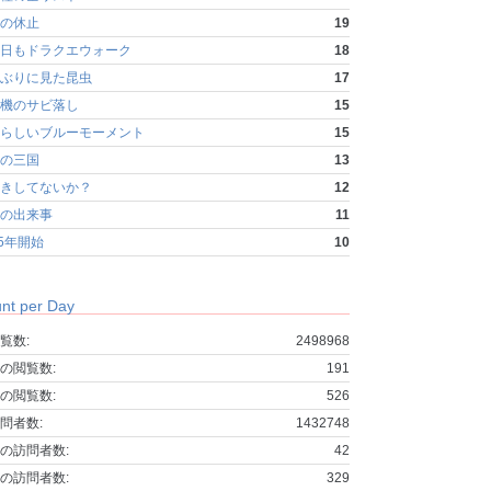
の休止
19
日もドラクエウォーク
18
ぶりに見た昆虫
17
機のサビ落し
15
らしいブルーモーメント
15
の三国
13
きしてないか？
12
の出来事
11
25年開始
10
nt per Day
覧数:
2498968
の閲覧数:
191
の閲覧数:
526
問者数:
1432748
の訪問者数:
42
の訪問者数:
329