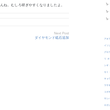
せんね。むしろ研ぎやすくなりましたよ。
Next Post
ダイヤモンド砥石追加
アオ
イソ
グロ
リ
オ
シギ
セミ
キョ
ラサ
コガ
サシ
ロガ