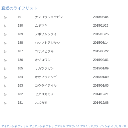
直近のライフリスト
191
ナンヨウショウビン
2018/03/04
190
ムギマキ
2015/11/23
189
メボソムシクイ
2015/10/25
188
ハシブトアジサシ
2015/05/14
187
コサメビタキ
2015/03/22
186
オジロワシ
2015/02/01
185
サカツラガン
2015/01/09
184
オオフラミンゴ
2015/01/09
183
コウライアイサ
2015/01/03
182
セグロカモメ
2014/12/21
181
スズガモ
2014/12/06
アオアシシギ
アオサギ
アカアシシギ
アトリ
アマサギ
アマツバメ
アマミヤマガラ
イソシギ
イソヒヨドリ