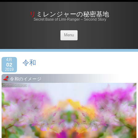
リミレンジャーの秘密基地
Secret Base of Limi-Ranger – Second Story
Menu
4月
令和
02
2019
令和のイメージ