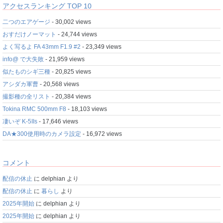
アクセスランキング TOP 10
二つのエアゲージ
- 30,002 views
おすだけノーマット
- 24,744 views
よく写るよ FA 43mm F1.9 #2
- 23,349 views
info@ で大失敗
- 21,959 views
似たものシギ三種
- 20,825 views
アシダカ軍曹
- 20,568 views
撮影種の全リスト
- 20,384 views
Tokina RMC 500mm F8
- 18,103 views
凄いぞ K-5IIs
- 17,646 views
DA★300使用時のカメラ設定
- 16,972 views
コメント
配信の休止
に
delphian
より
配信の休止
に
暮らし
より
2025年開始
に
delphian
より
2025年開始
に
delphian
より