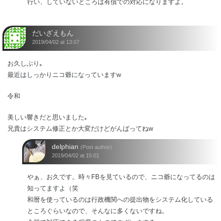
行い、していないところは有償での対応になりますよ。
だいざえもん
2019/04/02 at 13:07
お久しぶり｡
最近はしっかりニコ爺になっていますw
令和
美しい響きだと思いました｡
兄貴はシステム修正とか大変だけどがんばってねw
delphian
(Post author)
2019/04/02 at 15:01
やぁ、お久です。時々FBを見ているので、ニコ爺になってるのは
知ってますよ（笑
和暦を使っているのは行政機関への提出物をシステム化している
ところぐらいなので、そんなに多くないですね。