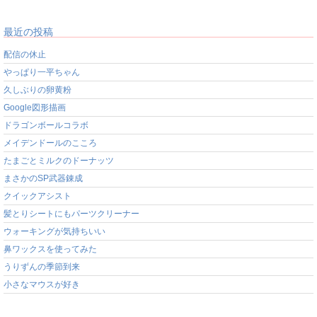
最近の投稿
配信の休止
やっぱり一平ちゃん
久しぶりの卵黄粉
Google図形描画
ドラゴンボールコラボ
メイデンドールのこころ
たまごとミルクのドーナッツ
まさかのSP武器錬成
クイックアシスト
髪とりシートにもパーツクリーナー
ウォーキングが気持ちいい
鼻ワックスを使ってみた
うりずんの季節到来
小さなマウスが好き