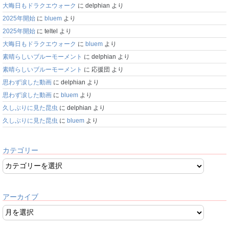
大晦日もドラクエウォーク
に
delphian
より
2025年開始
に
bluem
より
2025年開始
に
teltel
より
大晦日もドラクエウォーク
に
bluem
より
素晴らしいブルーモーメント
に
delphian
より
素晴らしいブルーモーメント
に
応援団
より
思わず涙した動画
に
delphian
より
思わず涙した動画
に
bluem
より
久しぶりに見た昆虫
に
delphian
より
久しぶりに見た昆虫
に
bluem
より
カテゴリー
アーカイブ