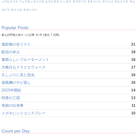
ュウヒクイナ
リュウキュウメジロ
ルリビタキ
レンカク
Ｒウグイス
Ｒキジバト
Ｒツバメ
Ｒヒクイナ
Ｒヒ
ヨドリ
Ｒメジロ
Ｒヨシゴイ
Popular Posts
最も訪問者が多かった記事 10 件 (過去 7 日間)
撮影種の全リスト
21
配信の休止
18
素晴らしいブルーモーメント
18
大晦日もドラクエウォーク
17
久しぶりに見た昆虫
16
扇風機のサビ落し
16
2025年開始
14
特亜の三国
13
奇跡の出来事
11
メガネにシリコンスプレー
10
Count per Day