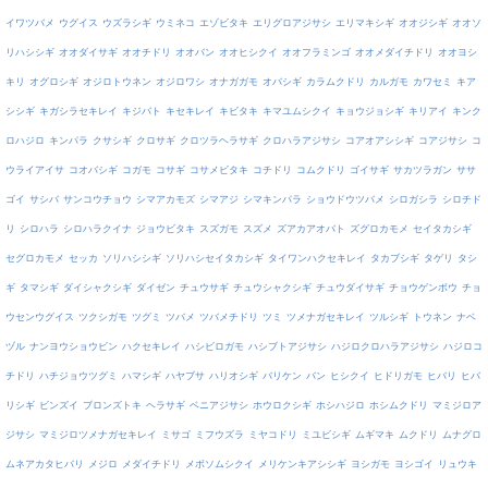
イワツバメ
ウグイス
ウズラシギ
ウミネコ
エゾビタキ
エリグロアジサシ
エリマキシギ
オオジシギ
オオソ
リハシシギ
オオダイサギ
オオチドリ
オオバン
オオヒシクイ
オオフラミンゴ
オオメダイチドリ
オオヨシ
キリ
オグロシギ
オジロトウネン
オジロワシ
オナガガモ
オバシギ
カラムクドリ
カルガモ
カワセミ
キア
シシギ
キガシラセキレイ
キジバト
キセキレイ
キビタキ
キマユムシクイ
キョウジョシギ
キリアイ
キンク
ロハジロ
キンパラ
クサシギ
クロサギ
クロツラヘラサギ
クロハラアジサシ
コアオアシシギ
コアジサシ
コ
ウライアイサ
コオバシギ
コガモ
コサギ
コサメビタキ
コチドリ
コムクドリ
ゴイサギ
サカツラガン
ササ
ゴイ
サシバ
サンコウチョウ
シマアカモズ
シマアジ
シマキンパラ
ショウドウツバメ
シロガシラ
シロチド
リ
シロハラ
シロハラクイナ
ジョウビタキ
スズガモ
スズメ
ズアカアオバト
ズグロカモメ
セイタカシギ
セグロカモメ
セッカ
ソリハシシギ
ソリハシセイタカシギ
タイワンハクセキレイ
タカブシギ
タゲリ
タシ
ギ
タマシギ
ダイシャクシギ
ダイゼン
チュウサギ
チュウシャクシギ
チュウダイサギ
チョウゲンボウ
チョ
ウセンウグイス
ツクシガモ
ツグミ
ツバメ
ツバメチドリ
ツミ
ツメナガセキレイ
ツルシギ
トウネン
ナベ
ヅル
ナンヨウショウビン
ハクセキレイ
ハシビロガモ
ハシブトアジサシ
ハジロクロハラアジサシ
ハジロコ
チドリ
ハチジョウツグミ
ハマシギ
ハヤブサ
ハリオシギ
バリケン
バン
ヒシクイ
ヒドリガモ
ヒバリ
ヒバ
リシギ
ビンズイ
ブロンズトキ
ヘラサギ
ベニアジサシ
ホウロクシギ
ホシハジロ
ホシムクドリ
マミジロア
ジサシ
マミジロツメナガセキレイ
ミサゴ
ミフウズラ
ミヤコドリ
ミユビシギ
ムギマキ
ムクドリ
ムナグロ
ムネアカタヒバリ
メジロ
メダイチドリ
メボソムシクイ
メリケンキアシシギ
ヨシガモ
ヨシゴイ
リュウキ