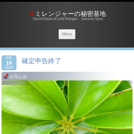
リミレンジャーの秘密基地
Secret Base of Limi-Ranger – Second Story
Menu
3月
確定申告終了
16
2018
お写んぽ