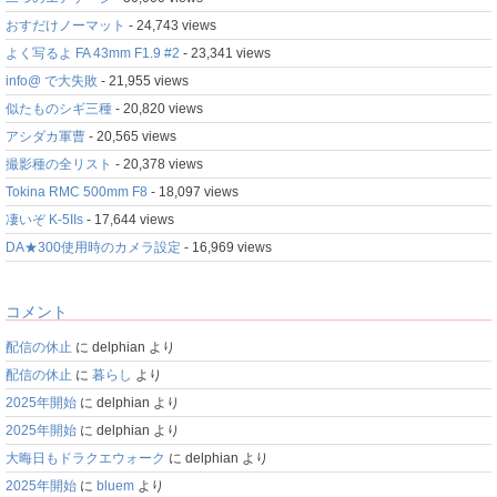
おすだけノーマット
- 24,743 views
よく写るよ FA 43mm F1.9 #2
- 23,341 views
info@ で大失敗
- 21,955 views
似たものシギ三種
- 20,820 views
アシダカ軍曹
- 20,565 views
撮影種の全リスト
- 20,378 views
Tokina RMC 500mm F8
- 18,097 views
凄いぞ K-5IIs
- 17,644 views
DA★300使用時のカメラ設定
- 16,969 views
コメント
配信の休止
に
delphian
より
配信の休止
に
暮らし
より
2025年開始
に
delphian
より
2025年開始
に
delphian
より
大晦日もドラクエウォーク
に
delphian
より
2025年開始
に
bluem
より