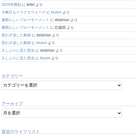
2025年開始
に
teltel
より
大晦日もドラクエウォーク
に
bluem
より
素晴らしいブルーモーメント
に
delphian
より
素晴らしいブルーモーメント
に
応援団
より
思わず涙した動画
に
delphian
より
思わず涙した動画
に
bluem
より
久しぶりに見た昆虫
に
delphian
より
久しぶりに見た昆虫
に
bluem
より
カテゴリー
アーカイブ
直近のライフリスト