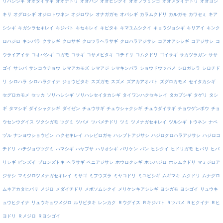
リハシシギ
オオダイサギ
オオチドリ
オオバン
オオヒシクイ
オオフラミンゴ
オオメダイチドリ
オオヨシ
キリ
オグロシギ
オジロトウネン
オジロワシ
オナガガモ
オバシギ
カラムクドリ
カルガモ
カワセミ
キア
シシギ
キガシラセキレイ
キジバト
キセキレイ
キビタキ
キマユムシクイ
キョウジョシギ
キリアイ
キンク
ロハジロ
キンパラ
クサシギ
クロサギ
クロツラヘラサギ
クロハラアジサシ
コアオアシシギ
コアジサシ
コ
ウライアイサ
コオバシギ
コガモ
コサギ
コサメビタキ
コチドリ
コムクドリ
ゴイサギ
サカツラガン
ササ
ゴイ
サシバ
サンコウチョウ
シマアカモズ
シマアジ
シマキンパラ
ショウドウツバメ
シロガシラ
シロチド
リ
シロハラ
シロハラクイナ
ジョウビタキ
スズガモ
スズメ
ズアカアオバト
ズグロカモメ
セイタカシギ
セグロカモメ
セッカ
ソリハシシギ
ソリハシセイタカシギ
タイワンハクセキレイ
タカブシギ
タゲリ
タシ
ギ
タマシギ
ダイシャクシギ
ダイゼン
チュウサギ
チュウシャクシギ
チュウダイサギ
チョウゲンボウ
チョ
ウセンウグイス
ツクシガモ
ツグミ
ツバメ
ツバメチドリ
ツミ
ツメナガセキレイ
ツルシギ
トウネン
ナベ
ヅル
ナンヨウショウビン
ハクセキレイ
ハシビロガモ
ハシブトアジサシ
ハジロクロハラアジサシ
ハジロコ
チドリ
ハチジョウツグミ
ハマシギ
ハヤブサ
ハリオシギ
バリケン
バン
ヒシクイ
ヒドリガモ
ヒバリ
ヒバ
リシギ
ビンズイ
ブロンズトキ
ヘラサギ
ベニアジサシ
ホウロクシギ
ホシハジロ
ホシムクドリ
マミジロア
ジサシ
マミジロツメナガセキレイ
ミサゴ
ミフウズラ
ミヤコドリ
ミユビシギ
ムギマキ
ムクドリ
ムナグロ
ムネアカタヒバリ
メジロ
メダイチドリ
メボソムシクイ
メリケンキアシシギ
ヨシガモ
ヨシゴイ
リュウキ
ュウヒクイナ
リュウキュウメジロ
ルリビタキ
レンカク
Ｒウグイス
Ｒキジバト
Ｒツバメ
Ｒヒクイナ
Ｒヒ
ヨドリ
Ｒメジロ
Ｒヨシゴイ