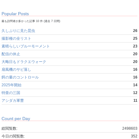
Popular Posts
最も訪問者が多かった記事 10 件 (過去 7 日間)
久しぶりに見た昆虫
26
撮影種の全リスト
25
素晴らしいブルーモーメント
23
配信の休止
20
大晦日もドラクエウォーク
20
扇風機のサビ落し
16
餌の量のコントロール
16
2025年開始
14
特亜の三国
12
アシダカ軍曹
11
Count per Day
総閲覧数:
2498603
今日の閲覧数:
352