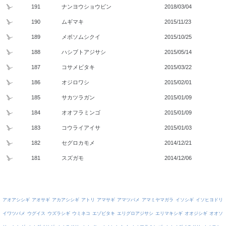
191
ナンヨウショウビン
2018/03/04
190
ムギマキ
2015/11/23
189
メボソムシクイ
2015/10/25
188
ハシブトアジサシ
2015/05/14
187
コサメビタキ
2015/03/22
186
オジロワシ
2015/02/01
185
サカツラガン
2015/01/09
184
オオフラミンゴ
2015/01/09
183
コウライアイサ
2015/01/03
182
セグロカモメ
2014/12/21
181
スズガモ
2014/12/06
アオアシシギ
アオサギ
アカアシシギ
アトリ
アマサギ
アマツバメ
アマミヤマガラ
イソシギ
イソヒヨドリ
イワツバメ
ウグイス
ウズラシギ
ウミネコ
エゾビタキ
エリグロアジサシ
エリマキシギ
オオジシギ
オオソ