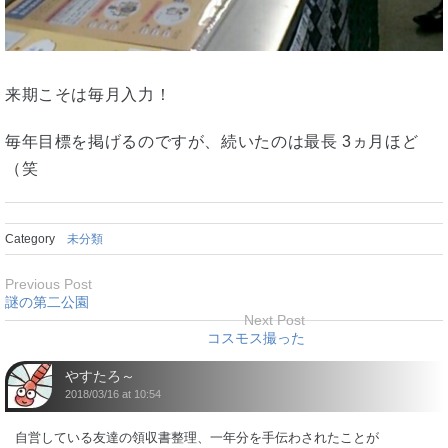
来期こそは毎月入力！
毎年目標を掲げるのですが、続いたのは最長 3ヵ月ほど
（笑
Category
未分類
Previous Post
謎の第二公園
Next Post
コスモス撮った
やすたろ～
2018/03/16 at 10:54
自営している友達の領収書整理、一年分を手伝わされたことが