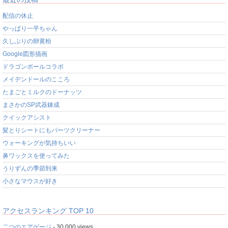
配信の休止
やっぱり一平ちゃん
久しぶりの卵黄粉
Google図形描画
ドラゴンボールコラボ
メイデンドールのこころ
たまごとミルクのドーナッツ
まさかのSP武器錬成
クイックアシスト
髪とりシートにもパーツクリーナー
ウォーキングが気持ちいい
鼻ワックスを使ってみた
うりずんの季節到来
小さなマウスが好き
アクセスランキング TOP 10
二つのエアゲージ
- 30,000 views