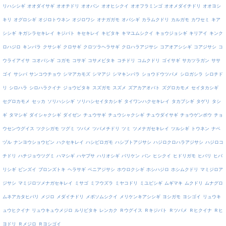
リハシシギ
オオダイサギ
オオチドリ
オオバン
オオヒシクイ
オオフラミンゴ
オオメダイチドリ
オオヨシ
キリ
オグロシギ
オジロトウネン
オジロワシ
オナガガモ
オバシギ
カラムクドリ
カルガモ
カワセミ
キア
シシギ
キガシラセキレイ
キジバト
キセキレイ
キビタキ
キマユムシクイ
キョウジョシギ
キリアイ
キンク
ロハジロ
キンパラ
クサシギ
クロサギ
クロツラヘラサギ
クロハラアジサシ
コアオアシシギ
コアジサシ
コ
ウライアイサ
コオバシギ
コガモ
コサギ
コサメビタキ
コチドリ
コムクドリ
ゴイサギ
サカツラガン
ササ
ゴイ
サシバ
サンコウチョウ
シマアカモズ
シマアジ
シマキンパラ
ショウドウツバメ
シロガシラ
シロチド
リ
シロハラ
シロハラクイナ
ジョウビタキ
スズガモ
スズメ
ズアカアオバト
ズグロカモメ
セイタカシギ
セグロカモメ
セッカ
ソリハシシギ
ソリハシセイタカシギ
タイワンハクセキレイ
タカブシギ
タゲリ
タシ
ギ
タマシギ
ダイシャクシギ
ダイゼン
チュウサギ
チュウシャクシギ
チュウダイサギ
チョウゲンボウ
チョ
ウセンウグイス
ツクシガモ
ツグミ
ツバメ
ツバメチドリ
ツミ
ツメナガセキレイ
ツルシギ
トウネン
ナベ
ヅル
ナンヨウショウビン
ハクセキレイ
ハシビロガモ
ハシブトアジサシ
ハジロクロハラアジサシ
ハジロコ
チドリ
ハチジョウツグミ
ハマシギ
ハヤブサ
ハリオシギ
バリケン
バン
ヒシクイ
ヒドリガモ
ヒバリ
ヒバ
リシギ
ビンズイ
ブロンズトキ
ヘラサギ
ベニアジサシ
ホウロクシギ
ホシハジロ
ホシムクドリ
マミジロア
ジサシ
マミジロツメナガセキレイ
ミサゴ
ミフウズラ
ミヤコドリ
ミユビシギ
ムギマキ
ムクドリ
ムナグロ
ムネアカタヒバリ
メジロ
メダイチドリ
メボソムシクイ
メリケンキアシシギ
ヨシガモ
ヨシゴイ
リュウキ
ュウヒクイナ
リュウキュウメジロ
ルリビタキ
レンカク
Ｒウグイス
Ｒキジバト
Ｒツバメ
Ｒヒクイナ
Ｒヒ
ヨドリ
Ｒメジロ
Ｒヨシゴイ