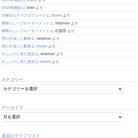
2025年開始
に
bluem
より
2025年開始
に
teltel
より
大晦日もドラクエウォーク
に
bluem
より
素晴らしいブルーモーメント
に
delphian
より
素晴らしいブルーモーメント
に
応援団
より
思わず涙した動画
に
delphian
より
思わず涙した動画
に
bluem
より
久しぶりに見た昆虫
に
delphian
より
久しぶりに見た昆虫
に
bluem
より
カテゴリー
アーカイブ
直近のライフリスト