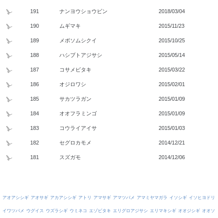
191
ナンヨウショウビン
2018/03/04
190
ムギマキ
2015/11/23
189
メボソムシクイ
2015/10/25
188
ハシブトアジサシ
2015/05/14
187
コサメビタキ
2015/03/22
186
オジロワシ
2015/02/01
185
サカツラガン
2015/01/09
184
オオフラミンゴ
2015/01/09
183
コウライアイサ
2015/01/03
182
セグロカモメ
2014/12/21
181
スズガモ
2014/12/06
アオアシシギ
アオサギ
アカアシシギ
アトリ
アマサギ
アマツバメ
アマミヤマガラ
イソシギ
イソヒヨドリ
イワツバメ
ウグイス
ウズラシギ
ウミネコ
エゾビタキ
エリグロアジサシ
エリマキシギ
オオジシギ
オオソ