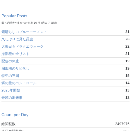
Popular Posts
最も訪問者が多かった記事 10 件 (過去 7 日間)
素晴らしいブルーモーメント
31
久しぶりに見た昆虫
28
大晦日もドラクエウォーク
22
撮影種の全リスト
21
配信の休止
19
扇風機のサビ落し
19
特亜の三国
15
餌の量のコントロール
14
2025年開始
13
奇跡の出来事
12
Count per Day
総閲覧数:
2497975