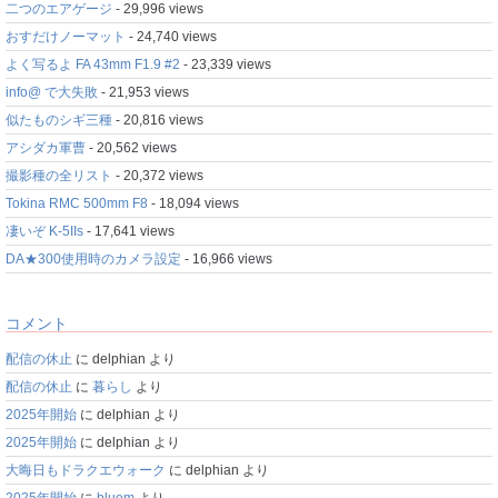
二つのエアゲージ
- 29,996 views
おすだけノーマット
- 24,740 views
よく写るよ FA 43mm F1.9 #2
- 23,339 views
info@ で大失敗
- 21,953 views
似たものシギ三種
- 20,816 views
アシダカ軍曹
- 20,562 views
撮影種の全リスト
- 20,372 views
Tokina RMC 500mm F8
- 18,094 views
凄いぞ K-5IIs
- 17,641 views
DA★300使用時のカメラ設定
- 16,966 views
コメント
配信の休止
に
delphian
より
配信の休止
に
暮らし
より
2025年開始
に
delphian
より
2025年開始
に
delphian
より
大晦日もドラクエウォーク
に
delphian
より