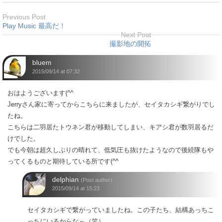
Previous Post
Play Music 最高だ！
Next Post
撮影地の開拓
bluem
2015/09/14 at 07:32
おはようございます(^^
Jerryさん家に寄ってからこちらに来ましたが、セイタカシギ繋がりでし
たね。
こちらは二羽居たトウネン君が移動してしまい、キアシ君が数羽居るだ
けでした。
でも今朝は超久しぶりの晴れて、低気圧も抜けたようなので後続隊もや
ってくるものと期待している所です(^^
delphian
(Post author)
2015/09/14 at 15:23
セイタカシギで繋がっていましたね。この子たち、結構あっちこ
っちにいるからな～（笑）