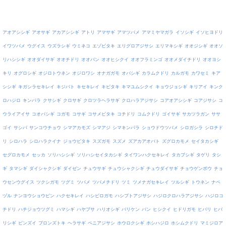
アオアシシギ
アオサギ
アカアシシギ
アトリ
アマサギ
アマツバメ
アマミヤマガラ
イソシギ
イソヒヨドリ
イワツバメ
ウグイス
ウズラシギ
ウミネコ
エゾビタキ
エリグロアジサシ
エリマキシギ
オオジシギ
オオソ
リハシシギ
オオダイサギ
オオチドリ
オオバン
オオヒシクイ
オオフラミンゴ
オオメダイチドリ
オオヨシ
キリ
オグロシギ
オジロトウネン
オジロワシ
オナガガモ
オバシギ
カラムクドリ
カルガモ
カワセミ
キア
シシギ
キガシラセキレイ
キジバト
キセキレイ
キビタキ
キマユムシクイ
キョウジョシギ
キリアイ
キンク
ロハジロ
キンパラ
クサシギ
クロサギ
クロツラヘラサギ
クロハラアジサシ
コアオアシシギ
コアジサシ
コ
ウライアイサ
コオバシギ
コガモ
コサギ
コサメビタキ
コチドリ
コムクドリ
ゴイサギ
サカツラガン
ササ
ゴイ
サシバ
サンコウチョウ
シマアカモズ
シマアジ
シマキンパラ
ショウドウツバメ
シロガシラ
シロチド
リ
シロハラ
シロハラクイナ
ジョウビタキ
スズガモ
スズメ
ズアカアオバト
ズグロカモメ
セイタカシギ
セグロカモメ
セッカ
ソリハシシギ
ソリハシセイタカシギ
タイワンハクセキレイ
タカブシギ
タゲリ
タシ
ギ
タマシギ
ダイシャクシギ
ダイゼン
チュウサギ
チュウシャクシギ
チュウダイサギ
チョウゲンボウ
チョ
ウセンウグイス
ツクシガモ
ツグミ
ツバメ
ツバメチドリ
ツミ
ツメナガセキレイ
ツルシギ
トウネン
ナベ
ヅル
ナンヨウショウビン
ハクセキレイ
ハシビロガモ
ハシブトアジサシ
ハジロクロハラアジサシ
ハジロコ
チドリ
ハチジョウツグミ
ハマシギ
ハヤブサ
ハリオシギ
バリケン
バン
ヒシクイ
ヒドリガモ
ヒバリ
ヒバ
リシギ
ビンズイ
ブロンズトキ
ヘラサギ
ベニアジサシ
ホウロクシギ
ホシハジロ
ホシムクドリ
マミジロア