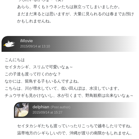
あらら、早くもトウネンたちは旅立ってしまいましたか。
まだまだ来るとは思いますが、大量に見られるのは春までお預け
かもしれませんね。
iMovie
2015/09/14 at 13:10
こんにちは
セイタカシギ、スリムで可愛いなぁ～
この子達も渡って行くのかな？
なかには、留鳥する子もいるんですよね。
こちらは、川が増水していて、低い田んぼは、水没しています。
チュウサギも見かけないし、水が引くまで、野鳥観察は出来ないなぁ～
delphian
(Post author)
2015/09/14 at 15:27
セイタカシギたちも渡っていったりこっちで越冬したりですね。
温帯地方のシギらしいので、沖縄が渡りの南限かもしれません。