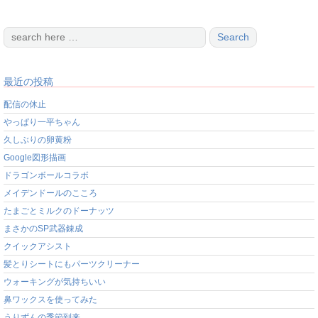
最近の投稿
配信の休止
やっぱり一平ちゃん
久しぶりの卵黄粉
Google図形描画
ドラゴンボールコラボ
メイデンドールのこころ
たまごとミルクのドーナッツ
まさかのSP武器錬成
クイックアシスト
髪とりシートにもパーツクリーナー
ウォーキングが気持ちいい
鼻ワックスを使ってみた
うりずんの季節到来