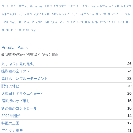
ジサシ
マミジロツメナガセキレイ
ミサゴ
ミフウズラ
ミヤコドリ
ミユビシギ
ムギマキ
ムクドリ
ムナグロ
ムネアカタヒバリ
メジロ
メダイチドリ
メボソムシクイ
メリケンキアシシギ
ヨシガモ
ヨシゴイ
リュウキ
ュウヒクイナ
リュウキュウメジロ
ルリビタキ
レンカク
Ｒウグイス
Ｒキジバト
Ｒツバメ
Ｒヒクイナ
Ｒヒ
ヨドリ
Ｒメジロ
Ｒヨシゴイ
Popular Posts
最も訪問者が多かった記事 10 件 (過去 7 日間)
久しぶりに見た昆虫
26
撮影種の全リスト
24
素晴らしいブルーモーメント
23
配信の休止
20
大晦日もドラクエウォーク
20
扇風機のサビ落し
16
餌の量のコントロール
16
2025年開始
14
特亜の三国
12
アシダカ軍曹
11