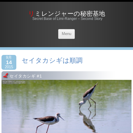
リミレンジャーの秘密基地
Secret Base of Limi-Ranger – Second Story
Menu
9月
セイタカシギは順調
14
2015
セイタカシギ #1