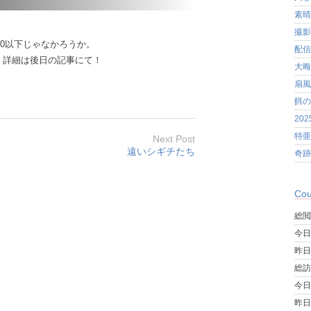
素晴
撮影
10以下じゃなかろうか。
配信
。詳細は後日の記事にて！
大晦
扇風
餌の
20
特亜
Next Post
遠いシギチたち
奇跡
Cou
総閲
今日
昨日
総訪
今日
昨日