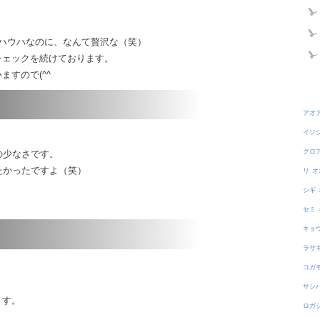
ハウハなのに、なんて贅沢な（笑）
チェックを続けております。
すので(^^
アオ
イソ
グロ
の少なさです。
たかったですよ（笑）
リ
オ
シギ
セミ
キョ
ラサ
コガ
サシ
ます。
ロガ