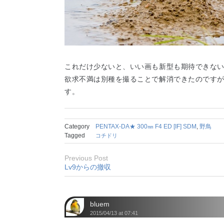
これだけ少ないと、いい画も新型も期待できな
欲求不満は別種を撮ることで解消できたのです
す。
Category
PENTAX-DA★ 300㎜ F4 ED [IF] SDM
,
野鳥
Tagged
コチドリ
Previous Post
Lv9からの撤収
bluem
2015/04/13 at 07:41