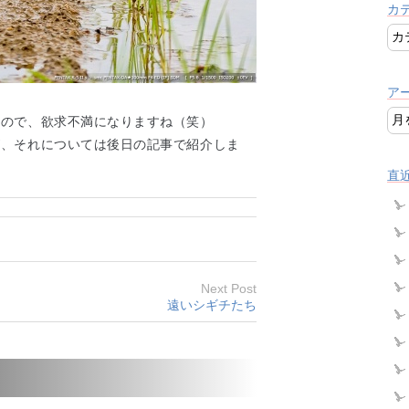
カ
ア
いので、欲求不満になりますね（笑）
が、それについては後日の記事で紹介しま
直
Next Post
遠いシギチたち