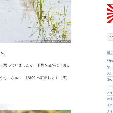
最
した。
配信
とは思っていましたが、予想を遙かに下回る
やっ
久し
ゃきかないなぁ～ 1/300 へ訂正します（笑）
Go
ドラ
メイ
たま
まさ
クイ