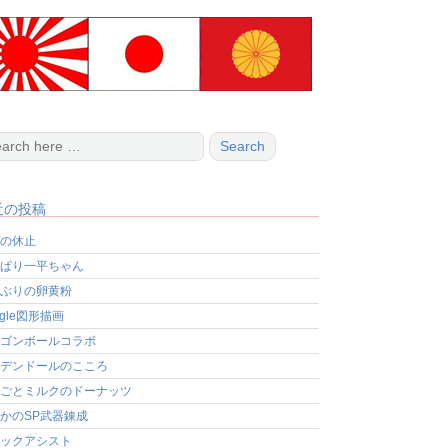
近の投稿
の休止
ぱり一平ちゃん
ぶりの卵黄粉
ogle図形描画
ゴンボールコラボ
デンドールのこころ
ごとミルクのドーナッツ
かのSP武器錬成
ックアシスト