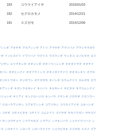
183
コウライアイサ
2015/01/03
182
セグロカモメ
2014/12/21
181
スズガモ
2014/12/06
アシシギ
アオサギ
アカアシシギ
アトリ
アマサギ
アマツバメ
アマミヤマガラ
シギ
イソヒヨドリ
イワツバメ
ウグイス
ウズラシギ
ウミネコ
エゾビタキ
エリ
アジサシ
エリマキシギ
オオジシギ
オオソリハシシギ
オオダイサギ
オオチド
オバン
オオヒシクイ
オオフラミンゴ
オオメダイチドリ
オオヨシキリ
オグロ
オジロトウネン
オジロワシ
オナガガモ
オバシギ
カラムクドリ
カルガモ
カワ
キアシシギ
キガシラセキレイ
キジバト
キセキレイ
キビタキ
キマユムシクイ
ウジョシギ
キリアイ
キンクロハジロ
キンパラ
クサシギ
クロサギ
クロツラヘ
ギ
クロハラアジサシ
コアオアシシギ
コアジサシ
コウライアイサ
コオバシギ
モ
コサギ
コサメビタキ
コチドリ
コムクドリ
ゴイサギ
サカツラガン
ササゴイ
バ
サンコウチョウ
シマアカモズ
シマアジ
シマキンパラ
ショウドウツバメ
シ
シラ
シロチドリ
シロハラ
シロハラクイナ
ジョウビタキ
スズガモ
スズメ
ズア