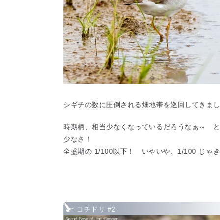
シギチの数に圧倒される畑地帯を巡回してきま
時期柄、相当少なくなっているだろうなぁ～ 
少なさ！
全盛期の 1/100以下！ いやいや、1/100 じ
コチドリ #2