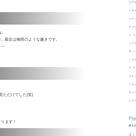
カア
シセ
ャク
チョ
ね。
イ
ツ
が、最近は梅雨のような趣きです。
シブ
～～
ギ
ハ
ンズ
リ
マ
ユビ
ソム
キュ
ただけでした(笑)
ヒヨ
Pop
なります！
最も訪
久し