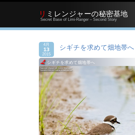
リミレンジャーの秘密基地
Secret Base of Limi-Ranger – Second Story
4月
シギチを求めて畑地帯へ
13
2015
シギチを求めて畑地帯へ