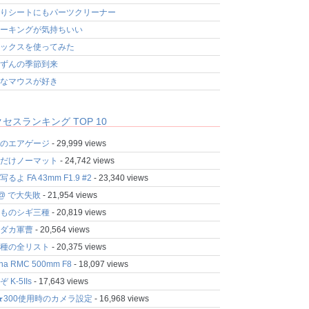
りシートにもパーツクリーナー
ーキングが気持ちいい
ックスを使ってみた
ずんの季節到来
なマウスが好き
セスランキング TOP 10
のエアゲージ
- 29,999 views
だけノーマット
- 24,742 views
るよ FA 43mm F1.9 #2
- 23,340 views
fo@ で大失敗
- 21,954 views
ものシギ三種
- 20,819 views
ダカ軍曹
- 20,564 views
種の全リスト
- 20,375 views
ina RMC 500mm F8
- 18,097 views
 K-5IIs
- 17,643 views
★300使用時のカメラ設定
- 16,968 views