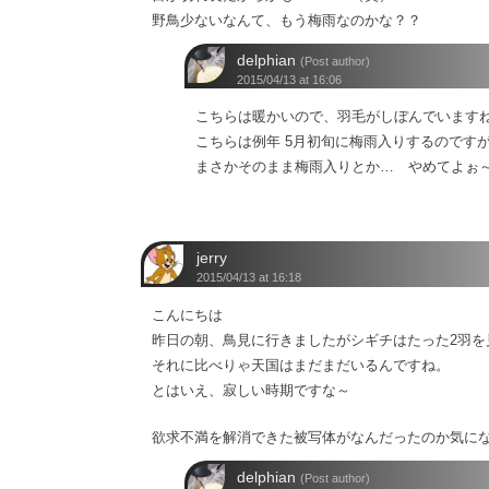
野鳥少ないなんて、もう梅雨なのかな？？
delphian
(Post author)
2015/04/13 at 16:06
こちらは暖かいので、羽毛がしぼんでいます
こちらは例年 5月初旬に梅雨入りするのです
まさかそのまま梅雨入りとか… やめてよぉ
jerry
2015/04/13 at 16:18
こんにちは
昨日の朝、鳥見に行きましたがシギチはたった2羽を見
それに比べりゃ天国はまだまだいるんですね。
とはいえ、寂しい時期ですな～
欲求不満を解消できた被写体がなんだったのか気に
delphian
(Post author)