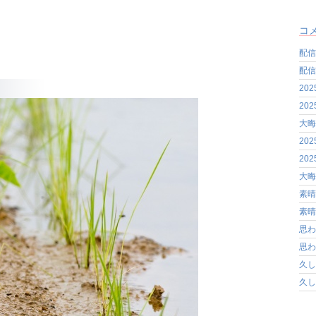
コ
配信
配信
20
20
大晦
20
20
大晦
素晴
素晴
思わ
思わ
久し
久し