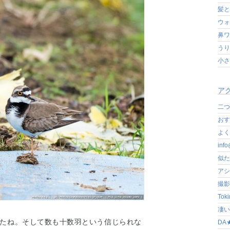
髪と
ウォ
鼻ワ
うり
小さ
アク
二つ
おす
よく写
in
似た
アシ
撮影
Tok
凄いぞ
したね。そして数も十数羽という信じられな
DA