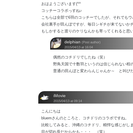
おはようございます(^^
コッチーコラボっすね♪
こちらは全部で6羽のコッチーでしたが、それでもウ
会社裏手が田んぼですが、毎日シギチが来てないか
もしかすると渡りのケリなんかも寄ってくれると思いま
delphian
(Post author)
2015/04/13 at 16:04
偶然のコチドリでしたね（笑）
野鳥天国で十数羽というのは信じられない程
普通の田んぼと変わらんじゃんか～ と叫び
iMovie
2015/04/13 at 09:14
こんにちは
bluemさんのところと、コチドリのコラボですね。
比較してみると、沖縄のコチドリ、精悍な感じがし
目が切れ長だからかも・・・ （笑）