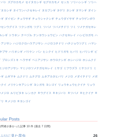
オバト
ズグロカモメ
セイタカシギ
セグロカモメ
セッカ
ソリハシシギ
ソリハ
イタカシギ
タイワンハクセキレイ
タカブシギ
タゲリ
タシギ
タマシギ
ダイシ
シギ
ダイゼン
チュウサギ
チュウシャクシギ
チュウダイサギ
チョウゲンボウ
ウセンウグイス
ツクシガモ
ツグミ
ツバメ
ツバメチドリ
ツミ
ツメナガセキレ
ルシギ
トウネン
ナベヅル
ナンヨウショウビン
ハクセキレイ
ハシビロガモ
ハ
トアジサシ
ハジロクロハラアジサシ
ハジロコチドリ
ハチジョウツグミ
ハマシ
ヤブサ
ハリオシギ
バリケン
バン
ヒシクイ
ヒドリガモ
ヒバリ
ヒバリシギ
ビ
イ
ブロンズトキ
ヘラサギ
ベニアジサシ
ホウロクシギ
ホシハジロ
ホシムクド
ミジロアジサシ
マミジロツメナガセキレイ
ミサゴ
ミフウズラ
ミヤコドリ
ミ
シギ
ムギマキ
ムクドリ
ムナグロ
ムネアカタヒバリ
メジロ
メダイチドリ
メボ
シクイ
メリケンキアシシギ
ヨシガモ
ヨシゴイ
リュウキュウヒクイナ
リュウ
ウメジロ
ルリビタキ
レンカク
Ｒウグイス
Ｒキジバト
Ｒツバメ
Ｒヒクイナ
Ｒ
ドリ
Ｒメジロ
Ｒヨシゴイ
ular Posts
問者が多かった記事 10 件 (過去 7 日間)
ぶりに見た昆虫
26