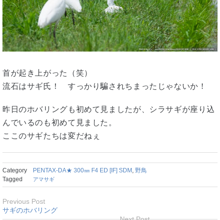
首が起き上がった（笑）
流石はサギ氏！ すっかり騙されちまったじゃないか！
昨日のホバリングも初めて見ましたが、シラサギが座り込
んでいるのも初めて見ました。
ここのサギたちは変だねぇ
Category
PENTAX-DA★ 300㎜ F4 ED [IF] SDM
,
野鳥
Tagged
アマサギ
Previous Post
サギのホバリング
Next Post