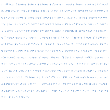
シシギ
キガシラセキレイ
キジバト
キセキレイ
キビタキ
キマユムシクイ
キョウジョシギ
キリアイ
キンク
ロハジロ
キンパラ
クサシギ
クロサギ
クロツラヘラサギ
クロハラアジサシ
コアオアシシギ
コアジサシ
コ
ウライアイサ
コオバシギ
コガモ
コサギ
コサメビタキ
コチドリ
コムクドリ
ゴイサギ
サカツラガン
ササ
ゴイ
サシバ
サンコウチョウ
シマアカモズ
シマアジ
シマキンパラ
ショウドウツバメ
シロガシラ
シロチド
リ
シロハラ
シロハラクイナ
ジョウビタキ
スズガモ
スズメ
ズアカアオバト
ズグロカモメ
セイタカシギ
セグロカモメ
セッカ
ソリハシシギ
ソリハシセイタカシギ
タイワンハクセキレイ
タカブシギ
タゲリ
タシ
ギ
タマシギ
ダイシャクシギ
ダイゼン
チュウサギ
チュウシャクシギ
チュウダイサギ
チョウゲンボウ
チョ
ウセンウグイス
ツクシガモ
ツグミ
ツバメ
ツバメチドリ
ツミ
ツメナガセキレイ
ツルシギ
トウネン
ナベ
ヅル
ナンヨウショウビン
ハクセキレイ
ハシビロガモ
ハシブトアジサシ
ハジロクロハラアジサシ
ハジロコ
チドリ
ハチジョウツグミ
ハマシギ
ハヤブサ
ハリオシギ
バリケン
バン
ヒシクイ
ヒドリガモ
ヒバリ
ヒバ
リシギ
ビンズイ
ブロンズトキ
ヘラサギ
ベニアジサシ
ホウロクシギ
ホシハジロ
ホシムクドリ
マミジロア
ジサシ
マミジロツメナガセキレイ
ミサゴ
ミフウズラ
ミヤコドリ
ミユビシギ
ムギマキ
ムクドリ
ムナグロ
ムネアカタヒバリ
メジロ
メダイチドリ
メボソムシクイ
メリケンキアシシギ
ヨシガモ
ヨシゴイ
リュウキ
ュウヒクイナ
リュウキュウメジロ
ルリビタキ
レンカク
Ｒウグイス
Ｒキジバト
Ｒツバメ
Ｒヒクイナ
Ｒヒ
ヨドリ
Ｒメジロ
Ｒヨシゴイ