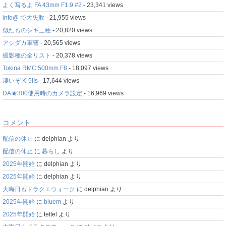
よく写るよ FA 43mm F1.9 #2
- 23,341 views
info@ で大失敗
- 21,955 views
似たものシギ三種
- 20,820 views
アシダカ軍曹
- 20,565 views
撮影種の全リスト
- 20,378 views
Tokina RMC 500mm F8
- 18,097 views
凄いぞ K-5IIs
- 17,644 views
DA★300使用時のカメラ設定
- 16,969 views
コメント
配信の休止
に
delphian
より
配信の休止
に
暮らし
より
2025年開始
に
delphian
より
2025年開始
に
delphian
より
大晦日もドラクエウォーク
に
delphian
より
2025年開始
に
bluem
より
2025年開始
に
teltel
より