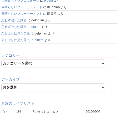
大晦日もドラクエウォーク
に
bluem
より
素晴らしいブルーモーメント
に
delphian
より
素晴らしいブルーモーメント
に
応援団
より
思わず涙した動画
に
delphian
より
思わず涙した動画
に
bluem
より
久しぶりに見た昆虫
に
delphian
より
久しぶりに見た昆虫
に
bluem
より
カテゴリー
アーカイブ
直近のライフリスト
191
ナンヨウショウビン
2018/03/04