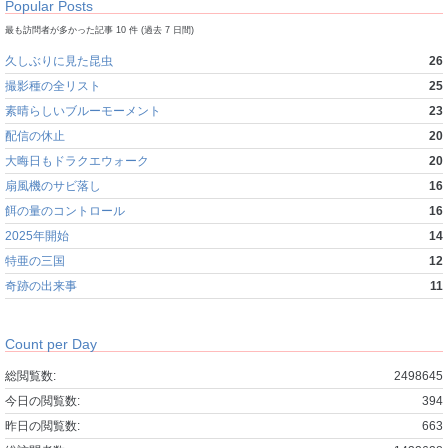
Popular Posts
最も訪問者が多かった記事 10 件 (過去 7 日間)
久しぶりに見た昆虫
26
撮影種の全リスト
25
素晴らしいブルーモーメント
23
配信の休止
20
大晦日もドラクエウォーク
20
扇風機のサビ落し
16
餌の量のコントロール
16
2025年開始
14
特亜の三国
12
奇跡の出来事
11
Count per Day
総閲覧数:
2498645
今日の閲覧数:
394
昨日の閲覧数:
663