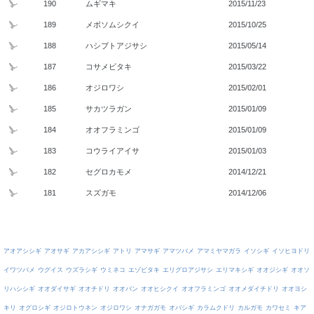
190
ムギマキ
2015/11/23
189
メボソムシクイ
2015/10/25
188
ハシブトアジサシ
2015/05/14
187
コサメビタキ
2015/03/22
186
オジロワシ
2015/02/01
185
サカツラガン
2015/01/09
184
オオフラミンゴ
2015/01/09
183
コウライアイサ
2015/01/03
182
セグロカモメ
2014/12/21
181
スズガモ
2014/12/06
アオアシシギ
アオサギ
アカアシシギ
アトリ
アマサギ
アマツバメ
アマミヤマガラ
イソシギ
イソヒヨドリ
イワツバメ
ウグイス
ウズラシギ
ウミネコ
エゾビタキ
エリグロアジサシ
エリマキシギ
オオジシギ
オオソ
リハシシギ
オオダイサギ
オオチドリ
オオバン
オオヒシクイ
オオフラミンゴ
オオメダイチドリ
オオヨシ
キリ
オグロシギ
オジロトウネン
オジロワシ
オナガガモ
オバシギ
カラムクドリ
カルガモ
カワセミ
キア