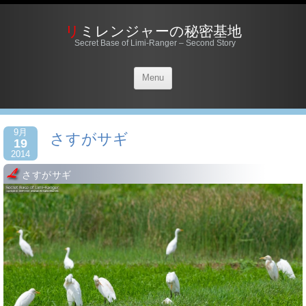
リミレンジャーの秘密基地
Secret Base of Limi-Ranger – Second Story
Menu
9月
さすがサギ
19
2014
さすがサギ