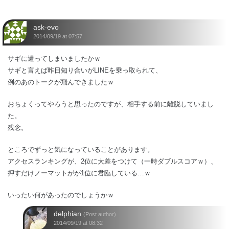
ask-evo
2014/09/19 at 07:57
サギに遭ってしまいましたかｗ
サギと言えば昨日知り合いがLINEを乗っ取られて、
例のあのトークが飛んできましたｗ
おちょくってやろうと思ったのですが、相手する前に離脱していまし
た。
残念。
ところでずっと気になっていることがあります。
アクセスランキングが、2位に大差をつけて（一時ダブルスコアｗ）、
押すだけノーマットがが1位に君臨している…ｗ
いったい何があったのでしょうかｗ
delphian
(Post author)
2014/09/19 at 08:32