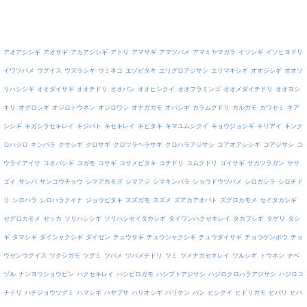
アオアシシギ
アオサギ
アカアシシギ
アトリ
アマサギ
アマツバメ
アマミヤマガラ
イソシギ
イソヒヨドリ
イワツバメ
ウグイス
ウズラシギ
ウミネコ
エゾビタキ
エリグロアジサシ
エリマキシギ
オオジシギ
オオソ
リハシシギ
オオダイサギ
オオチドリ
オオバン
オオヒシクイ
オオフラミンゴ
オオメダイチドリ
オオヨシ
キリ
オグロシギ
オジロトウネン
オジロワシ
オナガガモ
オバシギ
カラムクドリ
カルガモ
カワセミ
キア
シシギ
キガシラセキレイ
キジバト
キセキレイ
キビタキ
キマユムシクイ
キョウジョシギ
キリアイ
キンク
ロハジロ
キンパラ
クサシギ
クロサギ
クロツラヘラサギ
クロハラアジサシ
コアオアシシギ
コアジサシ
コ
ウライアイサ
コオバシギ
コガモ
コサギ
コサメビタキ
コチドリ
コムクドリ
ゴイサギ
サカツラガン
ササ
ゴイ
サシバ
サンコウチョウ
シマアカモズ
シマアジ
シマキンパラ
ショウドウツバメ
シロガシラ
シロチド
リ
シロハラ
シロハラクイナ
ジョウビタキ
スズガモ
スズメ
ズアカアオバト
ズグロカモメ
セイタカシギ
セグロカモメ
セッカ
ソリハシシギ
ソリハシセイタカシギ
タイワンハクセキレイ
タカブシギ
タゲリ
タシ
ギ
タマシギ
ダイシャクシギ
ダイゼン
チュウサギ
チュウシャクシギ
チュウダイサギ
チョウゲンボウ
チョ
ウセンウグイス
ツクシガモ
ツグミ
ツバメ
ツバメチドリ
ツミ
ツメナガセキレイ
ツルシギ
トウネン
ナベ
ヅル
ナンヨウショウビン
ハクセキレイ
ハシビロガモ
ハシブトアジサシ
ハジロクロハラアジサシ
ハジロコ
チドリ
ハチジョウツグミ
ハマシギ
ハヤブサ
ハリオシギ
バリケン
バン
ヒシクイ
ヒドリガモ
ヒバリ
ヒバ