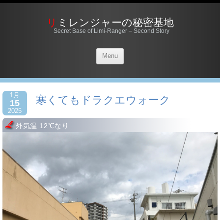
リミレンジャーの秘密基地
Secret Base of Limi-Ranger – Second Story
Menu
1月
寒くてもドラクエウォーク
15
2025
外気温 12℃なり