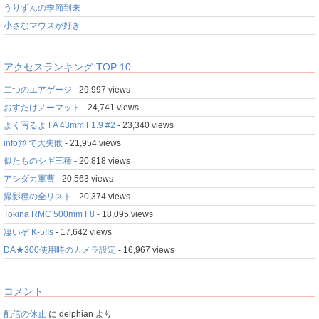
うりずんの季節到来
小さなマウスが好き
アクセスランキング TOP 10
二つのエアゲージ
- 29,997 views
おすだけノーマット
- 24,741 views
よく写るよ FA 43mm F1.9 #2
- 23,340 views
info@ で大失敗
- 21,954 views
似たものシギ三種
- 20,818 views
アシダカ軍曹
- 20,563 views
撮影種の全リスト
- 20,374 views
Tokina RMC 500mm F8
- 18,095 views
凄いぞ K-5IIs
- 17,642 views
DA★300使用時のカメラ設定
- 16,967 views
コメント
配信の休止
に
delphian
より