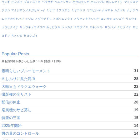
リシギ
ビンズイ
ブロンズトキ
ヘラサギ
ベニアジサシ
ホウロクシギ
ホシハジロ
ホシムクドリ
マミジロア
ジサシ
マミジロツメナガセキレイ
ミサゴ
ミフウズラ
ミヤコドリ
ミユビシギ
ムギマキ
ムクドリ
ムナグロ
ムネアカタヒバリ
メジロ
メダイチドリ
メボソムシクイ
メリケンキアシシギ
ヨシガモ
ヨシゴイ
リュウキ
ュウヒクイナ
リュウキュウメジロ
ルリビタキ
レンカク
Ｒウグイス
Ｒキジバト
Ｒツバメ
Ｒヒクイナ
Ｒヒ
ヨドリ
Ｒメジロ
Ｒヨシゴイ
Popular Posts
最も訪問者が多かった記事 10 件 (過去 7 日間)
素晴らしいブルーモーメント
31
久しぶりに見た昆虫
28
大晦日もドラクエウォーク
22
撮影種の全リスト
22
配信の休止
20
扇風機のサビ落し
19
特亜の三国
15
2025年開始
14
餌の量のコントロール
14