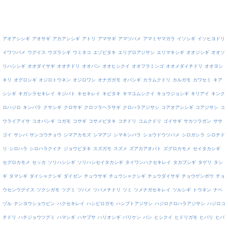
アオアシシギ
アオサギ
アカアシシギ
アトリ
アマサギ
アマツバメ
アマミヤマガラ
イソシギ
イソヒヨドリ
イワツバメ
ウグイス
ウズラシギ
ウミネコ
エゾビタキ
エリグロアジサシ
エリマキシギ
オオジシギ
オオソ
リハシシギ
オオダイサギ
オオチドリ
オオバン
オオヒシクイ
オオフラミンゴ
オオメダイチドリ
オオヨシ
キリ
オグロシギ
オジロトウネン
オジロワシ
オナガガモ
オバシギ
カラムクドリ
カルガモ
カワセミ
キア
シシギ
キガシラセキレイ
キジバト
キセキレイ
キビタキ
キマユムシクイ
キョウジョシギ
キリアイ
キンク
ロハジロ
キンパラ
クサシギ
クロサギ
クロツラヘラサギ
クロハラアジサシ
コアオアシシギ
コアジサシ
コ
ウライアイサ
コオバシギ
コガモ
コサギ
コサメビタキ
コチドリ
コムクドリ
ゴイサギ
サカツラガン
ササ
ゴイ
サシバ
サンコウチョウ
シマアカモズ
シマアジ
シマキンパラ
ショウドウツバメ
シロガシラ
シロチド
リ
シロハラ
シロハラクイナ
ジョウビタキ
スズガモ
スズメ
ズアカアオバト
ズグロカモメ
セイタカシギ
セグロカモメ
セッカ
ソリハシシギ
ソリハシセイタカシギ
タイワンハクセキレイ
タカブシギ
タゲリ
タシ
ギ
タマシギ
ダイシャクシギ
ダイゼン
チュウサギ
チュウシャクシギ
チュウダイサギ
チョウゲンボウ
チョ
ウセンウグイス
ツクシガモ
ツグミ
ツバメ
ツバメチドリ
ツミ
ツメナガセキレイ
ツルシギ
トウネン
ナベ
ヅル
ナンヨウショウビン
ハクセキレイ
ハシビロガモ
ハシブトアジサシ
ハジロクロハラアジサシ
ハジロコ
チドリ
ハチジョウツグミ
ハマシギ
ハヤブサ
ハリオシギ
バリケン
バン
ヒシクイ
ヒドリガモ
ヒバリ
ヒバ