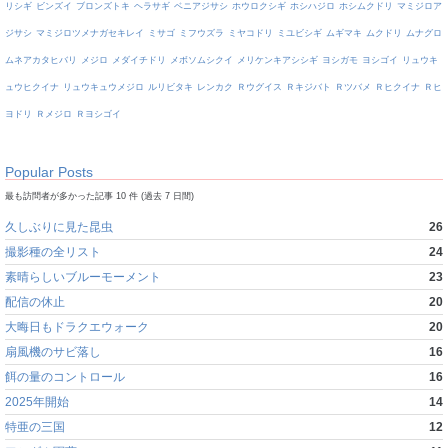
リシギ
ビンズイ
ブロンズトキ
ヘラサギ
ベニアジサシ
ホウロクシギ
ホシハジロ
ホシムクドリ
マミジロア
ジサシ
マミジロツメナガセキレイ
ミサゴ
ミフウズラ
ミヤコドリ
ミユビシギ
ムギマキ
ムクドリ
ムナグロ
ムネアカタヒバリ
メジロ
メダイチドリ
メボソムシクイ
メリケンキアシシギ
ヨシガモ
ヨシゴイ
リュウキ
ュウヒクイナ
リュウキュウメジロ
ルリビタキ
レンカク
Ｒウグイス
Ｒキジバト
Ｒツバメ
Ｒヒクイナ
Ｒヒ
ヨドリ
Ｒメジロ
Ｒヨシゴイ
Popular Posts
最も訪問者が多かった記事 10 件 (過去 7 日間)
久しぶりに見た昆虫
26
撮影種の全リスト
24
素晴らしいブルーモーメント
23
配信の休止
20
大晦日もドラクエウォーク
20
扇風機のサビ落し
16
餌の量のコントロール
16
2025年開始
14
特亜の三国
12