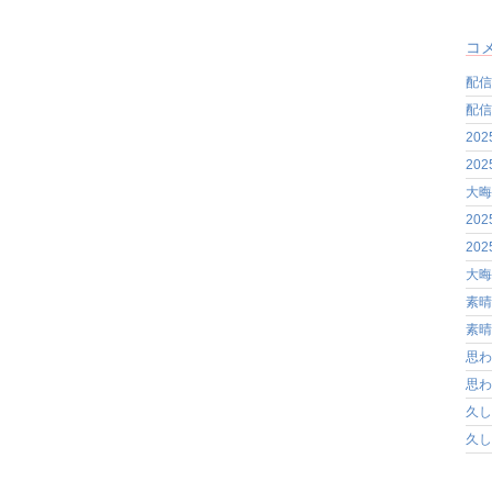
コ
配信
配信
20
20
大晦
20
20
大晦
素晴
素晴
思わ
思わ
久し
久し