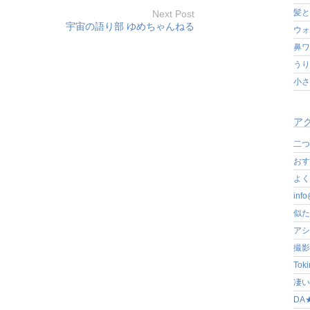
髪と
Next Post
宇宙の語り部 ゆめちゃんねる
ウォ
鼻ワ
うり
小さ
アク
二つ
おす
よく写
in
似た
アシ
撮影
Tok
凄いぞ
DA