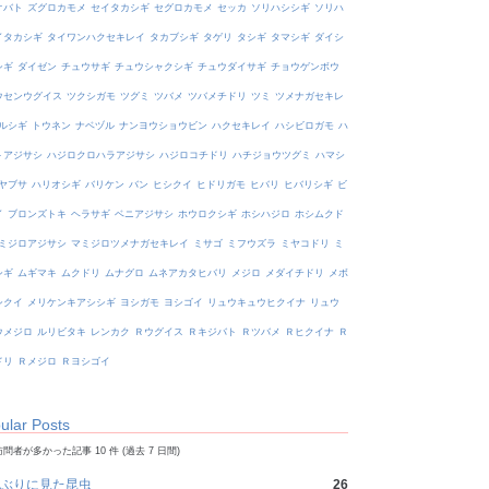
オバト
ズグロカモメ
セイタカシギ
セグロカモメ
セッカ
ソリハシシギ
ソリハ
イタカシギ
タイワンハクセキレイ
タカブシギ
タゲリ
タシギ
タマシギ
ダイシ
シギ
ダイゼン
チュウサギ
チュウシャクシギ
チュウダイサギ
チョウゲンボウ
ウセンウグイス
ツクシガモ
ツグミ
ツバメ
ツバメチドリ
ツミ
ツメナガセキレ
ルシギ
トウネン
ナベヅル
ナンヨウショウビン
ハクセキレイ
ハシビロガモ
ハ
トアジサシ
ハジロクロハラアジサシ
ハジロコチドリ
ハチジョウツグミ
ハマシ
ヤブサ
ハリオシギ
バリケン
バン
ヒシクイ
ヒドリガモ
ヒバリ
ヒバリシギ
ビ
イ
ブロンズトキ
ヘラサギ
ベニアジサシ
ホウロクシギ
ホシハジロ
ホシムクド
ミジロアジサシ
マミジロツメナガセキレイ
ミサゴ
ミフウズラ
ミヤコドリ
ミ
シギ
ムギマキ
ムクドリ
ムナグロ
ムネアカタヒバリ
メジロ
メダイチドリ
メボ
シクイ
メリケンキアシシギ
ヨシガモ
ヨシゴイ
リュウキュウヒクイナ
リュウ
ウメジロ
ルリビタキ
レンカク
Ｒウグイス
Ｒキジバト
Ｒツバメ
Ｒヒクイナ
Ｒ
ドリ
Ｒメジロ
Ｒヨシゴイ
ular Posts
問者が多かった記事 10 件 (過去 7 日間)
ぶりに見た昆虫
26