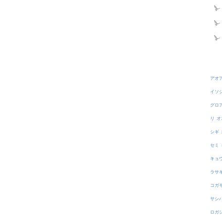
アオ
イソ
グロ
リ
オ
シギ
セミ
キョ
ラサ
コガ
サシ
ロガ