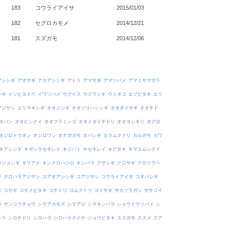
183
コウライアイサ
2015/01/03
182
セグロカモメ
2014/12/21
181
スズガモ
2014/12/06
アシシギ
アオサギ
アカアシシギ
アトリ
アマサギ
アマツバメ
アマミヤマガラ
シギ
イソヒヨドリ
イワツバメ
ウグイス
ウズラシギ
ウミネコ
エゾビタキ
エリ
アジサシ
エリマキシギ
オオジシギ
オオソリハシシギ
オオダイサギ
オオチド
オバン
オオヒシクイ
オオフラミンゴ
オオメダイチドリ
オオヨシキリ
オグロ
オジロトウネン
オジロワシ
オナガガモ
オバシギ
カラムクドリ
カルガモ
カワ
キアシシギ
キガシラセキレイ
キジバト
キセキレイ
キビタキ
キマユムシクイ
ウジョシギ
キリアイ
キンクロハジロ
キンパラ
クサシギ
クロサギ
クロツラヘ
ギ
クロハラアジサシ
コアオアシシギ
コアジサシ
コウライアイサ
コオバシギ
モ
コサギ
コサメビタキ
コチドリ
コムクドリ
ゴイサギ
サカツラガン
ササゴイ
バ
サンコウチョウ
シマアカモズ
シマアジ
シマキンパラ
ショウドウツバメ
シ
シラ
シロチドリ
シロハラ
シロハラクイナ
ジョウビタキ
スズガモ
スズメ
ズア