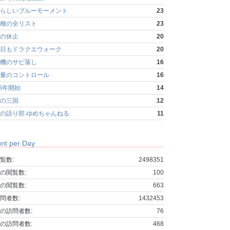
らしいブルーモーメント
23
種の全リスト
23
の休止
20
日もドラクエウォーク
20
機のサビ落し
16
量のコントロール
16
25年開始
14
の三国
12
の語り部 ゆめちゃんねる
11
nt per Day
覧数:
2498351
の閲覧数:
100
の閲覧数:
663
問者数:
1432453
の訪問者数:
76
の訪問者数:
468