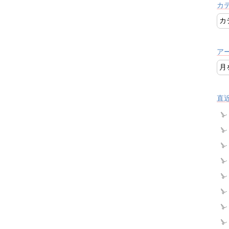
カ
ア
直