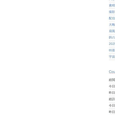
素晴
撮影
配信
大晦
扇風
餌の
20
特亜
宇宙
Cou
総閲
今日
昨日
総訪
今日
昨日