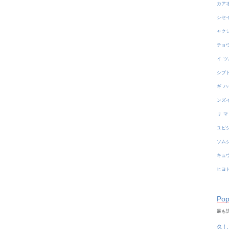
カア
シセ
ャク
チョ
イ
ツ
シブ
ギ
ハ
ンズ
リ
マ
ユビ
ソム
キュ
ヒヨ
Pop
最も訪
久し