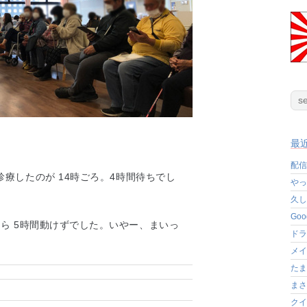
最
配信
診療したのが 14時ごろ。4時間待ちでし
やっ
久し
Go
ら 5時間動けずでした。いやー、まいっ
ドラ
メイ
たま
まさ
クイ