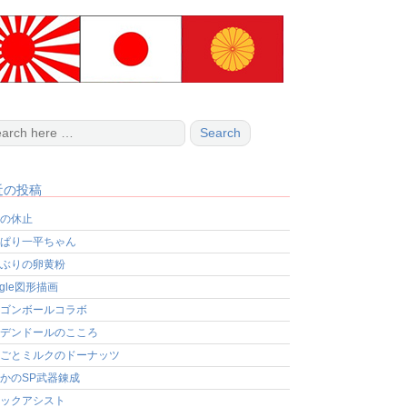
近の投稿
の休止
ぱり一平ちゃん
ぶりの卵黄粉
ogle図形描画
ゴンボールコラボ
デンドールのこころ
ごとミルクのドーナッツ
かのSP武器錬成
ックアシスト