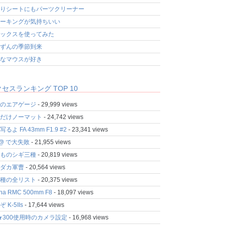
りシートにもパーツクリーナー
ーキングが気持ちいい
ックスを使ってみた
ずんの季節到来
なマウスが好き
セスランキング TOP 10
のエアゲージ
- 29,999 views
だけノーマット
- 24,742 views
るよ FA 43mm F1.9 #2
- 23,341 views
fo@ で大失敗
- 21,955 views
ものシギ三種
- 20,819 views
ダカ軍曹
- 20,564 views
種の全リスト
- 20,375 views
ina RMC 500mm F8
- 18,097 views
 K-5IIs
- 17,644 views
★300使用時のカメラ設定
- 16,968 views