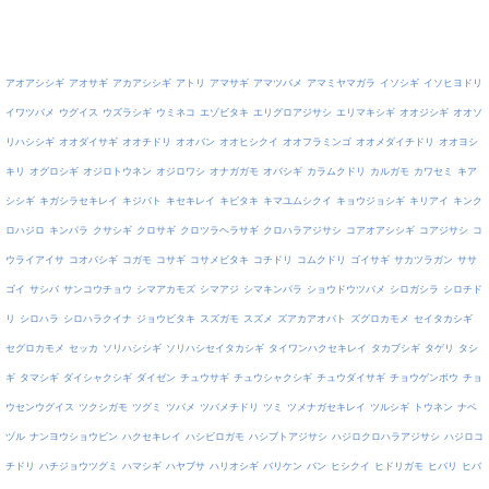
アオアシシギ
アオサギ
アカアシシギ
アトリ
アマサギ
アマツバメ
アマミヤマガラ
イソシギ
イソヒヨドリ
イワツバメ
ウグイス
ウズラシギ
ウミネコ
エゾビタキ
エリグロアジサシ
エリマキシギ
オオジシギ
オオソ
リハシシギ
オオダイサギ
オオチドリ
オオバン
オオヒシクイ
オオフラミンゴ
オオメダイチドリ
オオヨシ
キリ
オグロシギ
オジロトウネン
オジロワシ
オナガガモ
オバシギ
カラムクドリ
カルガモ
カワセミ
キア
シシギ
キガシラセキレイ
キジバト
キセキレイ
キビタキ
キマユムシクイ
キョウジョシギ
キリアイ
キンク
ロハジロ
キンパラ
クサシギ
クロサギ
クロツラヘラサギ
クロハラアジサシ
コアオアシシギ
コアジサシ
コ
ウライアイサ
コオバシギ
コガモ
コサギ
コサメビタキ
コチドリ
コムクドリ
ゴイサギ
サカツラガン
ササ
ゴイ
サシバ
サンコウチョウ
シマアカモズ
シマアジ
シマキンパラ
ショウドウツバメ
シロガシラ
シロチド
リ
シロハラ
シロハラクイナ
ジョウビタキ
スズガモ
スズメ
ズアカアオバト
ズグロカモメ
セイタカシギ
セグロカモメ
セッカ
ソリハシシギ
ソリハシセイタカシギ
タイワンハクセキレイ
タカブシギ
タゲリ
タシ
ギ
タマシギ
ダイシャクシギ
ダイゼン
チュウサギ
チュウシャクシギ
チュウダイサギ
チョウゲンボウ
チョ
ウセンウグイス
ツクシガモ
ツグミ
ツバメ
ツバメチドリ
ツミ
ツメナガセキレイ
ツルシギ
トウネン
ナベ
ヅル
ナンヨウショウビン
ハクセキレイ
ハシビロガモ
ハシブトアジサシ
ハジロクロハラアジサシ
ハジロコ
チドリ
ハチジョウツグミ
ハマシギ
ハヤブサ
ハリオシギ
バリケン
バン
ヒシクイ
ヒドリガモ
ヒバリ
ヒバ