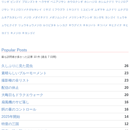
リシギ
ビンズイ
ブロンズトキ
ヘラサギ
ベニアジサシ
ホウロクシギ
ホシハジロ
ホシムクドリ
マミジロア
ジサシ
マミジロツメナガセキレイ
ミサゴ
ミフウズラ
ミヤコドリ
ミユビシギ
ムギマキ
ムクドリ
ムナグロ
ムネアカタヒバリ
メジロ
メダイチドリ
メボソムシクイ
メリケンキアシシギ
ヨシガモ
ヨシゴイ
リュウキ
ュウヒクイナ
リュウキュウメジロ
ルリビタキ
レンカク
Ｒウグイス
Ｒキジバト
Ｒツバメ
Ｒヒクイナ
Ｒヒ
ヨドリ
Ｒメジロ
Ｒヨシゴイ
Popular Posts
最も訪問者が多かった記事 10 件 (過去 7 日間)
久しぶりに見た昆虫
26
素晴らしいブルーモーメント
23
撮影種の全リスト
23
配信の休止
20
大晦日もドラクエウォーク
20
扇風機のサビ落し
16
餌の量のコントロール
16
2025年開始
14
特亜の三国
12