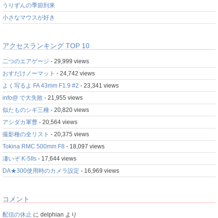
うりずんの季節到来
小さなマウスが好き
アクセスランキング TOP 10
二つのエアゲージ
- 29,999 views
おすだけノーマット
- 24,742 views
よく写るよ FA 43mm F1.9 #2
- 23,341 views
info@ で大失敗
- 21,955 views
似たものシギ三種
- 20,820 views
アシダカ軍曹
- 20,564 views
撮影種の全リスト
- 20,375 views
Tokina RMC 500mm F8
- 18,097 views
凄いぞ K-5IIs
- 17,644 views
DA★300使用時のカメラ設定
- 16,969 views
コメント
配信の休止
に
delphian
より