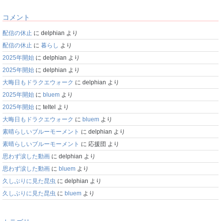
コメント
配信の休止
に
delphian
より
配信の休止
に
暮らし
より
2025年開始
に
delphian
より
2025年開始
に
delphian
より
大晦日もドラクエウォーク
に
delphian
より
2025年開始
に
bluem
より
2025年開始
に
teltel
より
大晦日もドラクエウォーク
に
bluem
より
素晴らしいブルーモーメント
に
delphian
より
素晴らしいブルーモーメント
に
応援団
より
思わず涙した動画
に
delphian
より
思わず涙した動画
に
bluem
より
久しぶりに見た昆虫
に
delphian
より
久しぶりに見た昆虫
に
bluem
より