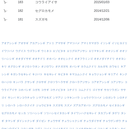
183
コウライアイサ
2015/01/03
182
セグロカモメ
2014/12/21
181
スズガモ
2014/12/06
アオアシシギ
アオサギ
アカアシシギ
アトリ
アマサギ
アマツバメ
アマミヤマガラ
イソシギ
イソヒヨドリ
イワツバメ
ウグイス
ウズラシギ
ウミネコ
エゾビタキ
エリグロアジサシ
エリマキシギ
オオジシギ
オオソ
リハシシギ
オオダイサギ
オオチドリ
オオバン
オオヒシクイ
オオフラミンゴ
オオメダイチドリ
オオヨシ
キリ
オグロシギ
オジロトウネン
オジロワシ
オナガガモ
オバシギ
カラムクドリ
カルガモ
カワセミ
キア
シシギ
キガシラセキレイ
キジバト
キセキレイ
キビタキ
キマユムシクイ
キョウジョシギ
キリアイ
キンク
ロハジロ
キンパラ
クサシギ
クロサギ
クロツラヘラサギ
クロハラアジサシ
コアオアシシギ
コアジサシ
コ
ウライアイサ
コオバシギ
コガモ
コサギ
コサメビタキ
コチドリ
コムクドリ
ゴイサギ
サカツラガン
ササ
ゴイ
サシバ
サンコウチョウ
シマアカモズ
シマアジ
シマキンパラ
ショウドウツバメ
シロガシラ
シロチド
リ
シロハラ
シロハラクイナ
ジョウビタキ
スズガモ
スズメ
ズアカアオバト
ズグロカモメ
セイタカシギ
セグロカモメ
セッカ
ソリハシシギ
ソリハシセイタカシギ
タイワンハクセキレイ
タカブシギ
タゲリ
タシ
ギ
タマシギ
ダイシャクシギ
ダイゼン
チュウサギ
チュウシャクシギ
チュウダイサギ
チョウゲンボウ
チョ
ウセンウグイス
ツクシガモ
ツグミ
ツバメ
ツバメチドリ
ツミ
ツメナガセキレイ
ツルシギ
トウネン
ナベ