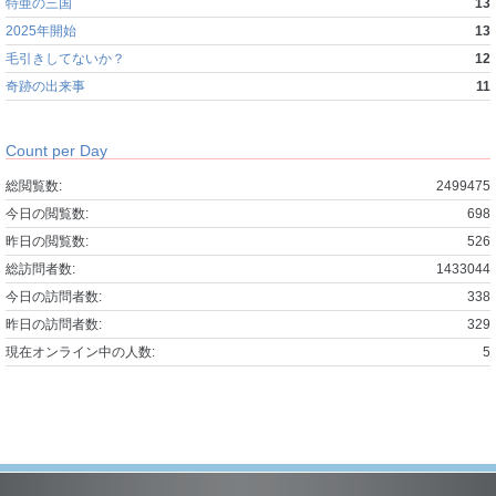
特亜の三国
13
2025年開始
13
毛引きしてないか？
12
奇跡の出来事
11
Count per Day
総閲覧数:
2499475
今日の閲覧数:
698
昨日の閲覧数:
526
総訪問者数:
1433044
今日の訪問者数:
338
昨日の訪問者数:
329
現在オンライン中の人数:
5