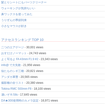
髪とりシートにもパーツクリーナー
ウォーキングが気持ちいい
鼻ワックスを使ってみた
うりずんの季節到来
小さなマウスが好き
アクセスランキング TOP 10
二つのエアゲージ
- 30,001 views
おすだけノーマット
- 24,743 views
よく写るよ FA 43mm F1.9 #2
- 23,343 views
info@ で大失敗
- 21,956 views
似たものシギ三種
- 20,821 views
アシダカ軍曹
- 20,565 views
撮影種の全リスト
- 20,380 views
Tokina RMC 500mm F8
- 18,100 views
凄いぞ K-5IIs
- 17,645 views
DA★300使用時のカメラ設定
- 16,971 views