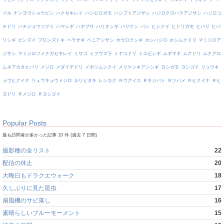
ヅル
ナンヨウショウビン
ハクセキレイ
ハシビロガモ
ハシブトアジサシ
ハジロクロハラアジサシ
ハジロコ
チドリ
ハチジョウツグミ
ハマシギ
ハヤブサ
ハリオシギ
バリケン
バン
ヒシクイ
ヒドリガモ
ヒバリ
ヒバ
リシギ
ビンズイ
ブロンズトキ
ヘラサギ
ベニアジサシ
ホウロクシギ
ホシハジロ
ホシムクドリ
マミジロア
ジサシ
マミジロツメナガセキレイ
ミサゴ
ミフウズラ
ミヤコドリ
ミユビシギ
ムギマキ
ムクドリ
ムナグロ
ムネアカタヒバリ
メジロ
メダイチドリ
メボソムシクイ
メリケンキアシシギ
ヨシガモ
ヨシゴイ
リュウキ
ュウヒクイナ
リュウキュウメジロ
ルリビタキ
レンカク
Ｒウグイス
Ｒキジバト
Ｒツバメ
Ｒヒクイナ
Ｒヒ
ヨドリ
Ｒメジロ
Ｒヨシゴイ
Popular Posts
最も訪問者が多かった記事 10 件 (過去 7 日間)
撮影種の全リスト
22
配信の休止
20
大晦日もドラクエウォーク
18
久しぶりに見た昆虫
17
扇風機のサビ落し
16
素晴らしいブルーモーメント
15