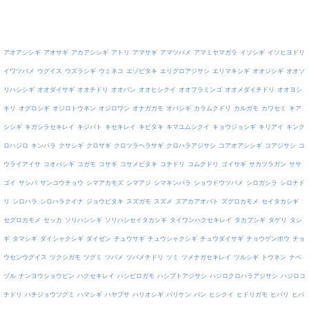
アオアシシギ
アオサギ
アカアシシギ
アトリ
アマサギ
アマツバメ
アマミヤマガラ
イソシギ
イソヒヨドリ
イワツバメ
ウグイス
ウズラシギ
ウミネコ
エゾビタキ
エリグロアジサシ
エリマキシギ
オオジシギ
オオソ
リハシシギ
オオダイサギ
オオチドリ
オオバン
オオヒシクイ
オオフラミンゴ
オオメダイチドリ
オオヨシ
キリ
オグロシギ
オジロトウネン
オジロワシ
オナガガモ
オバシギ
カラムクドリ
カルガモ
カワセミ
キア
シシギ
キガシラセキレイ
キジバト
キセキレイ
キビタキ
キマユムシクイ
キョウジョシギ
キリアイ
キンク
ロハジロ
キンパラ
クサシギ
クロサギ
クロツラヘラサギ
クロハラアジサシ
コアオアシシギ
コアジサシ
コ
ウライアイサ
コオバシギ
コガモ
コサギ
コサメビタキ
コチドリ
コムクドリ
ゴイサギ
サカツラガン
ササ
ゴイ
サシバ
サンコウチョウ
シマアカモズ
シマアジ
シマキンパラ
ショウドウツバメ
シロガシラ
シロチド
リ
シロハラ
シロハラクイナ
ジョウビタキ
スズガモ
スズメ
ズアカアオバト
ズグロカモメ
セイタカシギ
セグロカモメ
セッカ
ソリハシシギ
ソリハシセイタカシギ
タイワンハクセキレイ
タカブシギ
タゲリ
タシ
ギ
タマシギ
ダイシャクシギ
ダイゼン
チュウサギ
チュウシャクシギ
チュウダイサギ
チョウゲンボウ
チョ
ウセンウグイス
ツクシガモ
ツグミ
ツバメ
ツバメチドリ
ツミ
ツメナガセキレイ
ツルシギ
トウネン
ナベ
ヅル
ナンヨウショウビン
ハクセキレイ
ハシビロガモ
ハシブトアジサシ
ハジロクロハラアジサシ
ハジロコ
チドリ
ハチジョウツグミ
ハマシギ
ハヤブサ
ハリオシギ
バリケン
バン
ヒシクイ
ヒドリガモ
ヒバリ
ヒバ