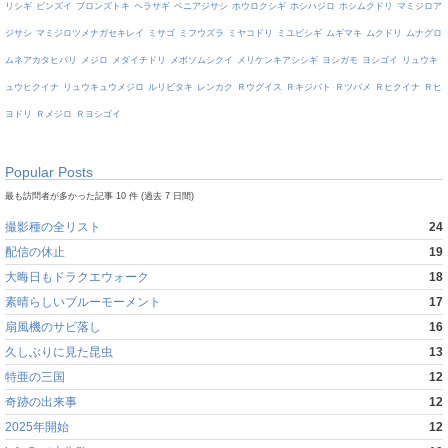
リシギ
ビンズイ
ブロンズトキ
ヘラサギ
ベニアジサシ
ホウロクシギ
ホシハジロ
ホシムクドリ
マミジロア
ジサシ
マミジロツメナガセキレイ
ミサゴ
ミフウズラ
ミヤコドリ
ミユビシギ
ムギマキ
ムクドリ
ムナグロ
ムネアカタヒバリ
メジロ
メダイチドリ
メボソムシクイ
メリケンキアシシギ
ヨシガモ
ヨシゴイ
リュウキ
ュウヒクイナ
リュウキュウメジロ
ルリビタキ
レンカク
Ｒウグイス
Ｒキジバト
Ｒツバメ
Ｒヒクイナ
Ｒヒ
ヨドリ
Ｒメジロ
Ｒヨシゴイ
Popular Posts
最も訪問者が多かった記事 10 件 (過去 7 日間)
撮影種の全リスト
24
配信の休止
19
大晦日もドラクエウォーク
18
素晴らしいブルーモーメント
17
扇風機のサビ落し
16
久しぶりに見た昆虫
13
特亜の三国
12
奇跡の出来事
12
2025年開始
12