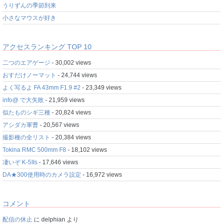
うりずんの季節到来
小さなマウスが好き
アクセスランキング TOP 10
二つのエアゲージ
- 30,002 views
おすだけノーマット
- 24,744 views
よく写るよ FA 43mm F1.9 #2
- 23,349 views
info@ で大失敗
- 21,959 views
似たものシギ三種
- 20,824 views
アシダカ軍曹
- 20,567 views
撮影種の全リスト
- 20,384 views
Tokina RMC 500mm F8
- 18,102 views
凄いぞ K-5IIs
- 17,646 views
DA★300使用時のカメラ設定
- 16,972 views
コメント
配信の休止
に
delphian
より