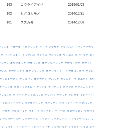
183
コウライアイサ
2015/01/03
182
セグロカモメ
2014/12/21
181
スズガモ
2014/12/06
アシシギ
アオサギ
アカアシシギ
アトリ
アマサギ
アマツバメ
アマミヤマガラ
シギ
イソヒヨドリ
イワツバメ
ウグイス
ウズラシギ
ウミネコ
エゾビタキ
エリ
アジサシ
エリマキシギ
オオジシギ
オオソリハシシギ
オオダイサギ
オオチド
オバン
オオヒシクイ
オオフラミンゴ
オオメダイチドリ
オオヨシキリ
オグロ
オジロトウネン
オジロワシ
オナガガモ
オバシギ
カラムクドリ
カルガモ
カワ
キアシシギ
キガシラセキレイ
キジバト
キセキレイ
キビタキ
キマユムシクイ
ウジョシギ
キリアイ
キンクロハジロ
キンパラ
クサシギ
クロサギ
クロツラヘ
ギ
クロハラアジサシ
コアオアシシギ
コアジサシ
コウライアイサ
コオバシギ
モ
コサギ
コサメビタキ
コチドリ
コムクドリ
ゴイサギ
サカツラガン
ササゴイ
バ
サンコウチョウ
シマアカモズ
シマアジ
シマキンパラ
ショウドウツバメ
シ
シラ
シロチドリ
シロハラ
シロハラクイナ
ジョウビタキ
スズガモ
スズメ
ズア