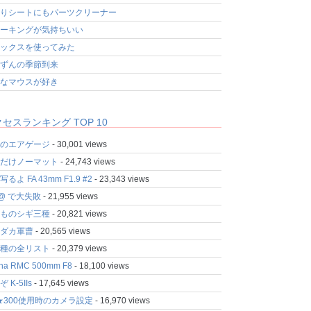
りシートにもパーツクリーナー
ーキングが気持ちいい
ックスを使ってみた
ずんの季節到来
なマウスが好き
セスランキング TOP 10
のエアゲージ
- 30,001 views
だけノーマット
- 24,743 views
るよ FA 43mm F1.9 #2
- 23,343 views
fo@ で大失敗
- 21,955 views
ものシギ三種
- 20,821 views
ダカ軍曹
- 20,565 views
種の全リスト
- 20,379 views
ina RMC 500mm F8
- 18,100 views
 K-5IIs
- 17,645 views
★300使用時のカメラ設定
- 16,970 views