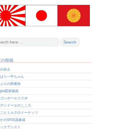
近の投稿
の休止
ぱり一平ちゃん
ぶりの卵黄粉
ogle図形描画
ゴンボールコラボ
デンドールのこころ
ごとミルクのドーナッツ
かのSP武器錬成
ックアシスト