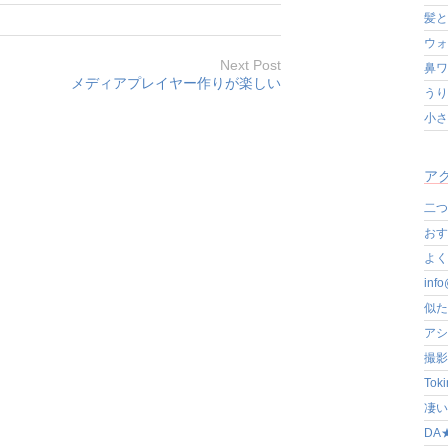
髪と
ウォ
Next Post
鼻ワ
メディアプレイヤー作りが楽しい
うり
小さ
アク
二つ
おす
よく写
in
似た
アシ
撮影
Tok
凄いぞ
DA