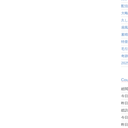
配信
大晦
久し
扇風
素晴
特亜
毛引
奇跡
20
Cou
総閲
今日
昨日
総訪
今日
昨日