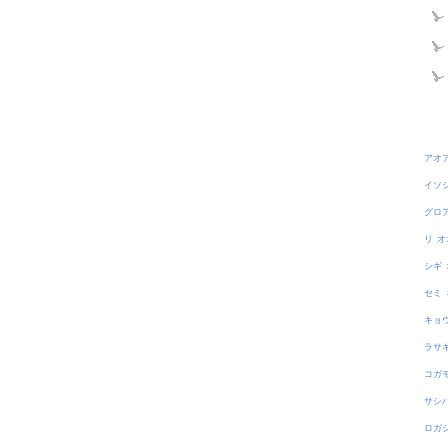
アオ
イソ
グロ
リ
オ
シギ
セミ
キョ
ラサ
コガ
サシ
ロガ