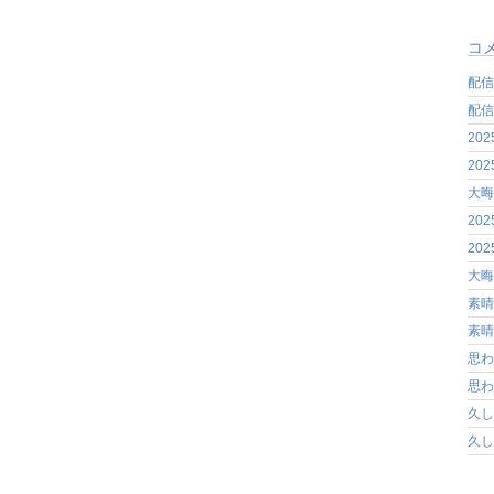
コ
配信
配信
20
20
大晦
20
20
大晦
素晴
素晴
思わ
思わ
久し
久し