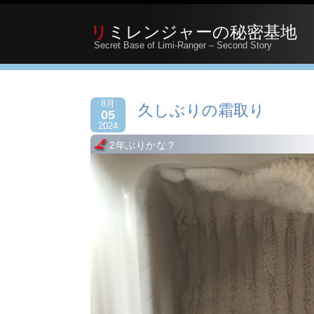
リミレンジャーの秘密基地
Secret Base of Limi-Ranger – Second Story
8月
久しぶりの霜取り
05
2024
2年ぶりかな？