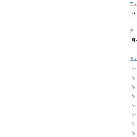
カ
ア
直