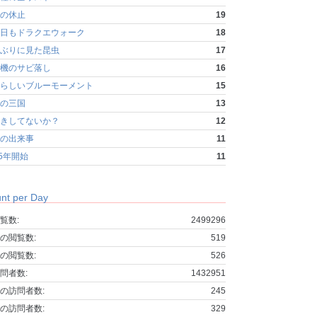
の休止
19
日もドラクエウォーク
18
ぶりに見た昆虫
17
機のサビ落し
16
らしいブルーモーメント
15
の三国
13
きしてないか？
12
の出来事
11
25年開始
11
nt per Day
覧数:
2499296
の閲覧数:
519
の閲覧数:
526
問者数:
1432951
の訪問者数:
245
の訪問者数:
329