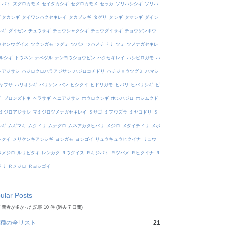
オバト
ズグロカモメ
セイタカシギ
セグロカモメ
セッカ
ソリハシシギ
ソリハ
イタカシギ
タイワンハクセキレイ
タカブシギ
タゲリ
タシギ
タマシギ
ダイシ
シギ
ダイゼン
チュウサギ
チュウシャクシギ
チュウダイサギ
チョウゲンボウ
ウセンウグイス
ツクシガモ
ツグミ
ツバメ
ツバメチドリ
ツミ
ツメナガセキレ
ルシギ
トウネン
ナベヅル
ナンヨウショウビン
ハクセキレイ
ハシビロガモ
ハ
トアジサシ
ハジロクロハラアジサシ
ハジロコチドリ
ハチジョウツグミ
ハマシ
ヤブサ
ハリオシギ
バリケン
バン
ヒシクイ
ヒドリガモ
ヒバリ
ヒバリシギ
ビ
イ
ブロンズトキ
ヘラサギ
ベニアジサシ
ホウロクシギ
ホシハジロ
ホシムクド
ミジロアジサシ
マミジロツメナガセキレイ
ミサゴ
ミフウズラ
ミヤコドリ
ミ
シギ
ムギマキ
ムクドリ
ムナグロ
ムネアカタヒバリ
メジロ
メダイチドリ
メボ
シクイ
メリケンキアシシギ
ヨシガモ
ヨシゴイ
リュウキュウヒクイナ
リュウ
ウメジロ
ルリビタキ
レンカク
Ｒウグイス
Ｒキジバト
Ｒツバメ
Ｒヒクイナ
Ｒ
ドリ
Ｒメジロ
Ｒヨシゴイ
ular Posts
問者が多かった記事 10 件 (過去 7 日間)
種の全リスト
21