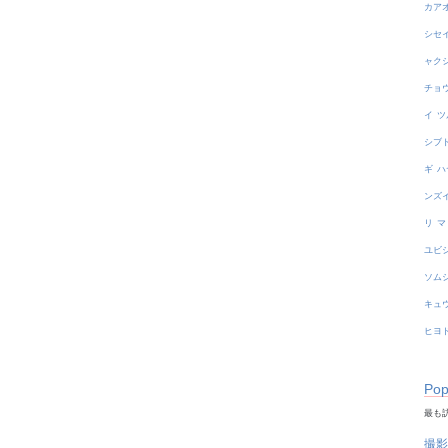
カア
シセ
ャク
チョ
イ
ツ
シブ
ギ
ハ
ンズ
リ
マ
ユビ
ソム
キュ
ヒヨ
Pop
最も訪
撮影