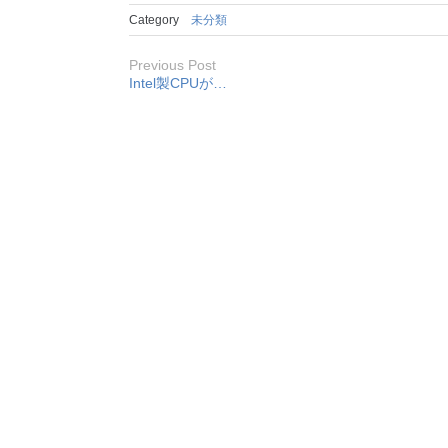
Category
未分類
Previous Post
Intel製CPUが…