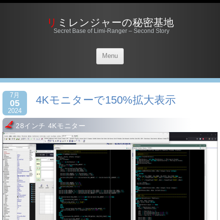
リミレンジャーの秘密基地
Secret Base of Limi-Ranger – Second Story
Menu
7月
4Kモニターで150%拡大表示
05
2024
28インチ 4Kモニター