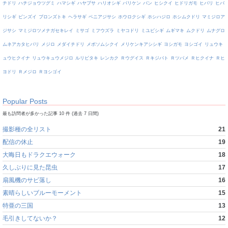
チドリ
ハチジョウツグミ
ハマシギ
ハヤブサ
ハリオシギ
バリケン
バン
ヒシクイ
ヒドリガモ
ヒバリ
ヒバ
リシギ
ビンズイ
ブロンズトキ
ヘラサギ
ベニアジサシ
ホウロクシギ
ホシハジロ
ホシムクドリ
マミジロア
ジサシ
マミジロツメナガセキレイ
ミサゴ
ミフウズラ
ミヤコドリ
ミユビシギ
ムギマキ
ムクドリ
ムナグロ
ムネアカタヒバリ
メジロ
メダイチドリ
メボソムシクイ
メリケンキアシシギ
ヨシガモ
ヨシゴイ
リュウキ
ュウヒクイナ
リュウキュウメジロ
ルリビタキ
レンカク
Ｒウグイス
Ｒキジバト
Ｒツバメ
Ｒヒクイナ
Ｒヒ
ヨドリ
Ｒメジロ
Ｒヨシゴイ
Popular Posts
最も訪問者が多かった記事 10 件 (過去 7 日間)
撮影種の全リスト
21
配信の休止
19
大晦日もドラクエウォーク
18
久しぶりに見た昆虫
17
扇風機のサビ落し
16
素晴らしいブルーモーメント
15
特亜の三国
13
毛引きしてないか？
12