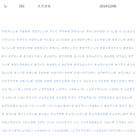
181
スズガモ
2014/12/06
アオアシシギ
アオサギ
アカアシシギ
アトリ
アマサギ
アマツバメ
アマミヤマガラ
イソシギ
イソヒヨドリ
イワツバメ
ウグイス
ウズラシギ
ウミネコ
エゾビタキ
エリグロアジサシ
エリマキシギ
オオジシギ
オオソ
リハシシギ
オオダイサギ
オオチドリ
オオバン
オオヒシクイ
オオフラミンゴ
オオメダイチドリ
オオヨシ
キリ
オグロシギ
オジロトウネン
オジロワシ
オナガガモ
オバシギ
カラムクドリ
カルガモ
カワセミ
キア
シシギ
キガシラセキレイ
キジバト
キセキレイ
キビタキ
キマユムシクイ
キョウジョシギ
キリアイ
キンク
ロハジロ
キンパラ
クサシギ
クロサギ
クロツラヘラサギ
クロハラアジサシ
コアオアシシギ
コアジサシ
コ
ウライアイサ
コオバシギ
コガモ
コサギ
コサメビタキ
コチドリ
コムクドリ
ゴイサギ
サカツラガン
ササ
ゴイ
サシバ
サンコウチョウ
シマアカモズ
シマアジ
シマキンパラ
ショウドウツバメ
シロガシラ
シロチド
リ
シロハラ
シロハラクイナ
ジョウビタキ
スズガモ
スズメ
ズアカアオバト
ズグロカモメ
セイタカシギ
セグロカモメ
セッカ
ソリハシシギ
ソリハシセイタカシギ
タイワンハクセキレイ
タカブシギ
タゲリ
タシ
ギ
タマシギ
ダイシャクシギ
ダイゼン
チュウサギ
チュウシャクシギ
チュウダイサギ
チョウゲンボウ
チョ
ウセンウグイス
ツクシガモ
ツグミ
ツバメ
ツバメチドリ
ツミ
ツメナガセキレイ
ツルシギ
トウネン
ナベ
ヅル
ナンヨウショウビン
ハクセキレイ
ハシビロガモ
ハシブトアジサシ
ハジロクロハラアジサシ
ハジロコ