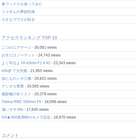
鼻ワックスを使ってみた
うりずんの季節到来
小さなマウスが好き
アクセスランキング TOP 10
二つのエアゲージ
- 30,001 views
おすだけノーマット
- 24,743 views
よく写るよ FA 43mm F1.9 #2
- 23,343 views
info@ で大失敗
- 21,955 views
似たものシギ三種
- 20,821 views
アシダカ軍曹
- 20,565 views
撮影種の全リスト
- 20,379 views
Tokina RMC 500mm F8
- 18,099 views
凄いぞ K-5IIs
- 17,645 views
DA★300使用時のカメラ設定
- 16,970 views
コメント