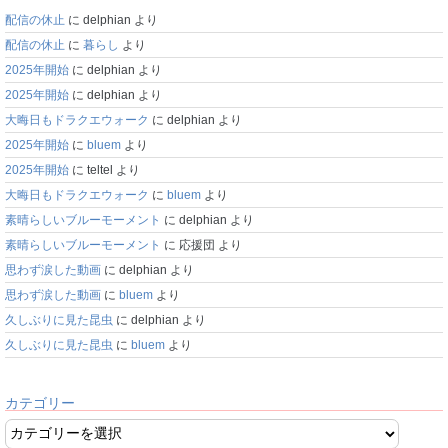
配信の休止
に
delphian
より
配信の休止
に
暮らし
より
2025年開始
に
delphian
より
2025年開始
に
delphian
より
大晦日もドラクエウォーク
に
delphian
より
2025年開始
に
bluem
より
2025年開始
に
teltel
より
大晦日もドラクエウォーク
に
bluem
より
素晴らしいブルーモーメント
に
delphian
より
素晴らしいブルーモーメント
に
応援団
より
思わず涙した動画
に
delphian
より
思わず涙した動画
に
bluem
より
久しぶりに見た昆虫
に
delphian
より
久しぶりに見た昆虫
に
bluem
より
カテゴリー