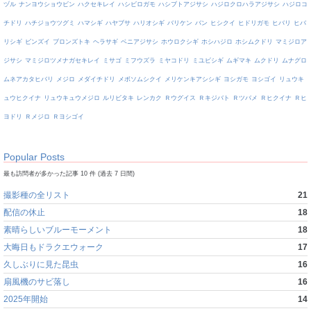
ヅル
ナンヨウショウビン
ハクセキレイ
ハシビロガモ
ハシブトアジサシ
ハジロクロハラアジサシ
ハジロコ
チドリ
ハチジョウツグミ
ハマシギ
ハヤブサ
ハリオシギ
バリケン
バン
ヒシクイ
ヒドリガモ
ヒバリ
ヒバ
リシギ
ビンズイ
ブロンズトキ
ヘラサギ
ベニアジサシ
ホウロクシギ
ホシハジロ
ホシムクドリ
マミジロア
ジサシ
マミジロツメナガセキレイ
ミサゴ
ミフウズラ
ミヤコドリ
ミユビシギ
ムギマキ
ムクドリ
ムナグロ
ムネアカタヒバリ
メジロ
メダイチドリ
メボソムシクイ
メリケンキアシシギ
ヨシガモ
ヨシゴイ
リュウキ
ュウヒクイナ
リュウキュウメジロ
ルリビタキ
レンカク
Ｒウグイス
Ｒキジバト
Ｒツバメ
Ｒヒクイナ
Ｒヒ
ヨドリ
Ｒメジロ
Ｒヨシゴイ
Popular Posts
最も訪問者が多かった記事 10 件 (過去 7 日間)
撮影種の全リスト
21
配信の休止
18
素晴らしいブルーモーメント
18
大晦日もドラクエウォーク
17
久しぶりに見た昆虫
16
扇風機のサビ落し
16
2025年開始
14