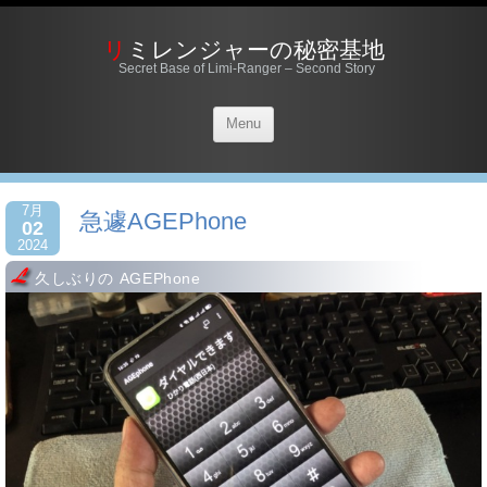
リミレンジャーの秘密基地
Secret Base of Limi-Ranger – Second Story
Menu
7月
急遽AGEPhone
02
2024
久しぶりの AGEPhone