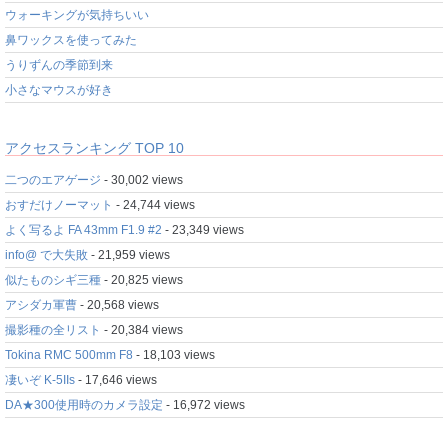
ウォーキングが気持ちいい
鼻ワックスを使ってみた
うりずんの季節到来
小さなマウスが好き
アクセスランキング TOP 10
二つのエアゲージ
- 30,002 views
おすだけノーマット
- 24,744 views
よく写るよ FA 43mm F1.9 #2
- 23,349 views
info@ で大失敗
- 21,959 views
似たものシギ三種
- 20,825 views
アシダカ軍曹
- 20,568 views
撮影種の全リスト
- 20,384 views
Tokina RMC 500mm F8
- 18,103 views
凄いぞ K-5IIs
- 17,646 views
DA★300使用時のカメラ設定
- 16,972 views