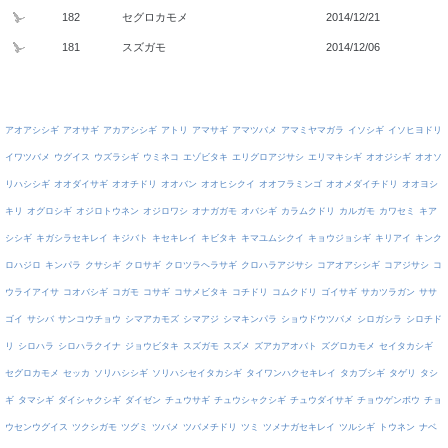
182
セグロカモメ
2014/12/21
181
スズガモ
2014/12/06
アオアシシギ
アオサギ
アカアシシギ
アトリ
アマサギ
アマツバメ
アマミヤマガラ
イソシギ
イソヒヨドリ
イワツバメ
ウグイス
ウズラシギ
ウミネコ
エゾビタキ
エリグロアジサシ
エリマキシギ
オオジシギ
オオソ
リハシシギ
オオダイサギ
オオチドリ
オオバン
オオヒシクイ
オオフラミンゴ
オオメダイチドリ
オオヨシ
キリ
オグロシギ
オジロトウネン
オジロワシ
オナガガモ
オバシギ
カラムクドリ
カルガモ
カワセミ
キア
シシギ
キガシラセキレイ
キジバト
キセキレイ
キビタキ
キマユムシクイ
キョウジョシギ
キリアイ
キンク
ロハジロ
キンパラ
クサシギ
クロサギ
クロツラヘラサギ
クロハラアジサシ
コアオアシシギ
コアジサシ
コ
ウライアイサ
コオバシギ
コガモ
コサギ
コサメビタキ
コチドリ
コムクドリ
ゴイサギ
サカツラガン
ササ
ゴイ
サシバ
サンコウチョウ
シマアカモズ
シマアジ
シマキンパラ
ショウドウツバメ
シロガシラ
シロチド
リ
シロハラ
シロハラクイナ
ジョウビタキ
スズガモ
スズメ
ズアカアオバト
ズグロカモメ
セイタカシギ
セグロカモメ
セッカ
ソリハシシギ
ソリハシセイタカシギ
タイワンハクセキレイ
タカブシギ
タゲリ
タシ
ギ
タマシギ
ダイシャクシギ
ダイゼン
チュウサギ
チュウシャクシギ
チュウダイサギ
チョウゲンボウ
チョ
ウセンウグイス
ツクシガモ
ツグミ
ツバメ
ツバメチドリ
ツミ
ツメナガセキレイ
ツルシギ
トウネン
ナベ