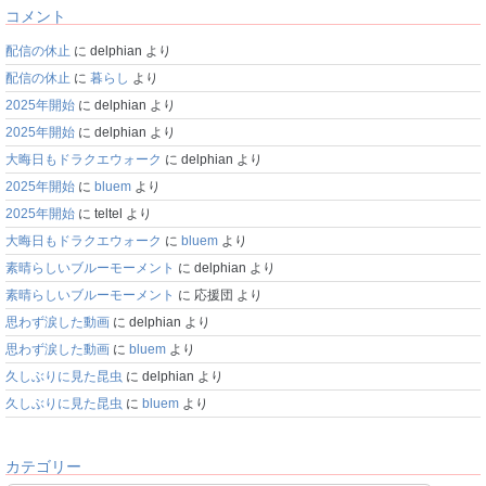
コメント
配信の休止
に
delphian
より
配信の休止
に
暮らし
より
2025年開始
に
delphian
より
2025年開始
に
delphian
より
大晦日もドラクエウォーク
に
delphian
より
2025年開始
に
bluem
より
2025年開始
に
teltel
より
大晦日もドラクエウォーク
に
bluem
より
素晴らしいブルーモーメント
に
delphian
より
素晴らしいブルーモーメント
に
応援団
より
思わず涙した動画
に
delphian
より
思わず涙した動画
に
bluem
より
久しぶりに見た昆虫
に
delphian
より
久しぶりに見た昆虫
に
bluem
より
カテゴリー