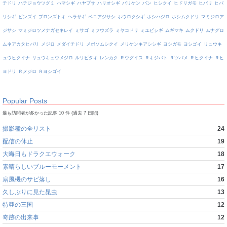
チドリ
ハチジョウツグミ
ハマシギ
ハヤブサ
ハリオシギ
バリケン
バン
ヒシクイ
ヒドリガモ
ヒバリ
ヒバ
リシギ
ビンズイ
ブロンズトキ
ヘラサギ
ベニアジサシ
ホウロクシギ
ホシハジロ
ホシムクドリ
マミジロア
ジサシ
マミジロツメナガセキレイ
ミサゴ
ミフウズラ
ミヤコドリ
ミユビシギ
ムギマキ
ムクドリ
ムナグロ
ムネアカタヒバリ
メジロ
メダイチドリ
メボソムシクイ
メリケンキアシシギ
ヨシガモ
ヨシゴイ
リュウキ
ュウヒクイナ
リュウキュウメジロ
ルリビタキ
レンカク
Ｒウグイス
Ｒキジバト
Ｒツバメ
Ｒヒクイナ
Ｒヒ
ヨドリ
Ｒメジロ
Ｒヨシゴイ
Popular Posts
最も訪問者が多かった記事 10 件 (過去 7 日間)
撮影種の全リスト
24
配信の休止
19
大晦日もドラクエウォーク
18
素晴らしいブルーモーメント
17
扇風機のサビ落し
16
久しぶりに見た昆虫
13
特亜の三国
12
奇跡の出来事
12