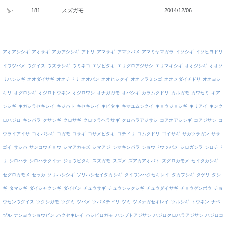
181
スズガモ
2014/12/06
アオアシシギ
アオサギ
アカアシシギ
アトリ
アマサギ
アマツバメ
アマミヤマガラ
イソシギ
イソヒヨドリ
イワツバメ
ウグイス
ウズラシギ
ウミネコ
エゾビタキ
エリグロアジサシ
エリマキシギ
オオジシギ
オオソ
リハシシギ
オオダイサギ
オオチドリ
オオバン
オオヒシクイ
オオフラミンゴ
オオメダイチドリ
オオヨシ
キリ
オグロシギ
オジロトウネン
オジロワシ
オナガガモ
オバシギ
カラムクドリ
カルガモ
カワセミ
キア
シシギ
キガシラセキレイ
キジバト
キセキレイ
キビタキ
キマユムシクイ
キョウジョシギ
キリアイ
キンク
ロハジロ
キンパラ
クサシギ
クロサギ
クロツラヘラサギ
クロハラアジサシ
コアオアシシギ
コアジサシ
コ
ウライアイサ
コオバシギ
コガモ
コサギ
コサメビタキ
コチドリ
コムクドリ
ゴイサギ
サカツラガン
ササ
ゴイ
サシバ
サンコウチョウ
シマアカモズ
シマアジ
シマキンパラ
ショウドウツバメ
シロガシラ
シロチド
リ
シロハラ
シロハラクイナ
ジョウビタキ
スズガモ
スズメ
ズアカアオバト
ズグロカモメ
セイタカシギ
セグロカモメ
セッカ
ソリハシシギ
ソリハシセイタカシギ
タイワンハクセキレイ
タカブシギ
タゲリ
タシ
ギ
タマシギ
ダイシャクシギ
ダイゼン
チュウサギ
チュウシャクシギ
チュウダイサギ
チョウゲンボウ
チョ
ウセンウグイス
ツクシガモ
ツグミ
ツバメ
ツバメチドリ
ツミ
ツメナガセキレイ
ツルシギ
トウネン
ナベ
ヅル
ナンヨウショウビン
ハクセキレイ
ハシビロガモ
ハシブトアジサシ
ハジロクロハラアジサシ
ハジロコ