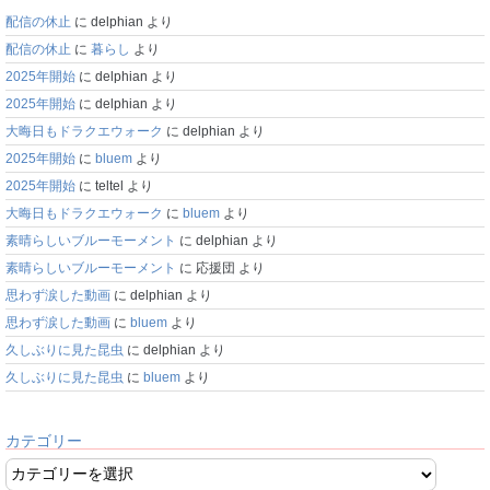
配信の休止
に
delphian
より
配信の休止
に
暮らし
より
2025年開始
に
delphian
より
2025年開始
に
delphian
より
大晦日もドラクエウォーク
に
delphian
より
2025年開始
に
bluem
より
2025年開始
に
teltel
より
大晦日もドラクエウォーク
に
bluem
より
素晴らしいブルーモーメント
に
delphian
より
素晴らしいブルーモーメント
に
応援団
より
思わず涙した動画
に
delphian
より
思わず涙した動画
に
bluem
より
久しぶりに見た昆虫
に
delphian
より
久しぶりに見た昆虫
に
bluem
より
カテゴリー