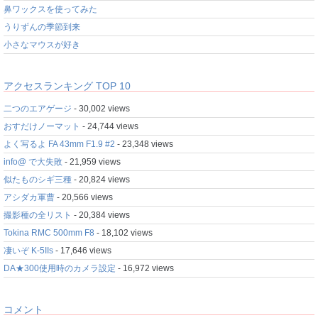
鼻ワックスを使ってみた
うりずんの季節到来
小さなマウスが好き
アクセスランキング TOP 10
二つのエアゲージ
- 30,002 views
おすだけノーマット
- 24,744 views
よく写るよ FA 43mm F1.9 #2
- 23,348 views
info@ で大失敗
- 21,959 views
似たものシギ三種
- 20,824 views
アシダカ軍曹
- 20,566 views
撮影種の全リスト
- 20,384 views
Tokina RMC 500mm F8
- 18,102 views
凄いぞ K-5IIs
- 17,646 views
DA★300使用時のカメラ設定
- 16,972 views
コメント