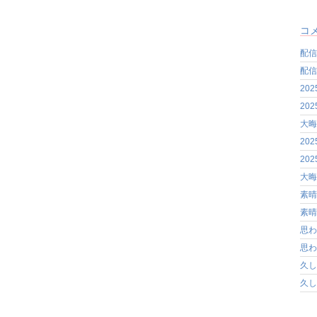
コ
配信
配信
20
20
大晦
20
20
大晦
素晴
素晴
思わ
思わ
久し
久し