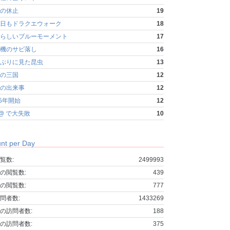
の休止
19
日もドラクエウォーク
18
らしいブルーモーメント
17
機のサビ落し
16
ぶりに見た昆虫
13
の三国
12
の出来事
12
25年開始
12
fo@ で大失敗
10
nt per Day
覧数:
2499993
の閲覧数:
439
の閲覧数:
777
問者数:
1433269
の訪問者数:
188
の訪問者数:
375