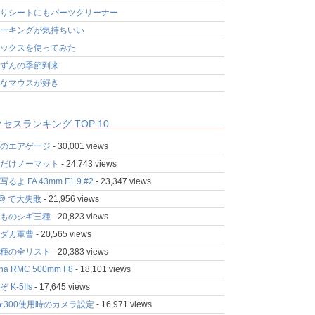
りシートにもパーツクリーナー
ーキングが気持ちいい
ックスを使ってみた
ずんの季節到来
なマウスが好き
セスランキング TOP 10
のエアゲージ
- 30,001 views
だけノーマット
- 24,743 views
るよ FA 43mm F1.9 #2
- 23,347 views
fo@ で大失敗
- 21,956 views
ものシギ三種
- 20,823 views
ダカ軍曹
- 20,565 views
種の全リスト
- 20,383 views
ina RMC 500mm F8
- 18,101 views
 K-5IIs
- 17,645 views
★300使用時のカメラ設定
- 16,971 views