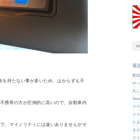
最
配信
財布を持たない事が多いため、はからずも不
やっ
。
久し
Go
と不携帯の方が圧倒的に高いので、自動車内
ドラ
メイ
たま
うで、マイノリティには違いありませんがそ
まさ
クイ