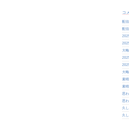
コ
配信
配信
20
20
大晦
20
20
大晦
素晴
素晴
思わ
思わ
久し
久し