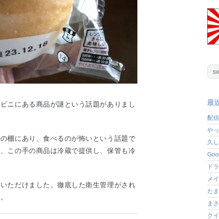
最
ンビニにある商品が謎という話題がありまし
配信
やっ
温の棚にあり、食べるのが怖いという話題で
久し
と、この手の商品は冷蔵で提供し、保管も冷
Go
ドラ
メイ
くいただけました。徹底した衛生管理がされ
たま
ね。
まさ
クイ