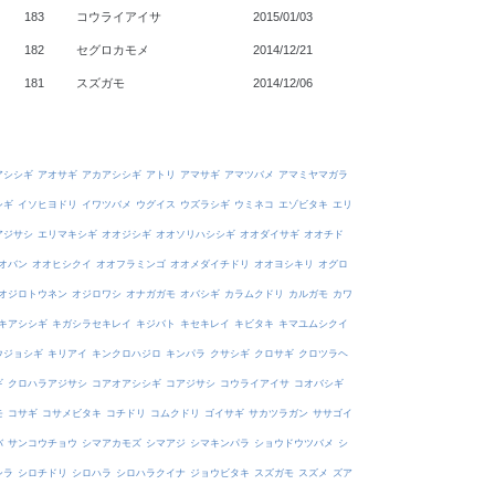
183
コウライアイサ
2015/01/03
182
セグロカモメ
2014/12/21
181
スズガモ
2014/12/06
アシシギ
アオサギ
アカアシシギ
アトリ
アマサギ
アマツバメ
アマミヤマガラ
シギ
イソヒヨドリ
イワツバメ
ウグイス
ウズラシギ
ウミネコ
エゾビタキ
エリ
アジサシ
エリマキシギ
オオジシギ
オオソリハシシギ
オオダイサギ
オオチド
オバン
オオヒシクイ
オオフラミンゴ
オオメダイチドリ
オオヨシキリ
オグロ
オジロトウネン
オジロワシ
オナガガモ
オバシギ
カラムクドリ
カルガモ
カワ
キアシシギ
キガシラセキレイ
キジバト
キセキレイ
キビタキ
キマユムシクイ
ウジョシギ
キリアイ
キンクロハジロ
キンパラ
クサシギ
クロサギ
クロツラヘ
ギ
クロハラアジサシ
コアオアシシギ
コアジサシ
コウライアイサ
コオバシギ
モ
コサギ
コサメビタキ
コチドリ
コムクドリ
ゴイサギ
サカツラガン
ササゴイ
バ
サンコウチョウ
シマアカモズ
シマアジ
シマキンパラ
ショウドウツバメ
シ
シラ
シロチドリ
シロハラ
シロハラクイナ
ジョウビタキ
スズガモ
スズメ
ズア