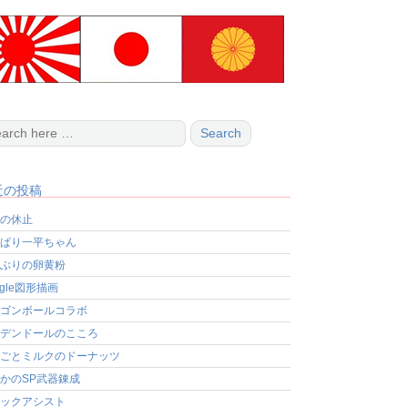
近の投稿
の休止
ぱり一平ちゃん
ぶりの卵黄粉
ogle図形描画
ゴンボールコラボ
デンドールのこころ
ごとミルクのドーナッツ
かのSP武器錬成
ックアシスト