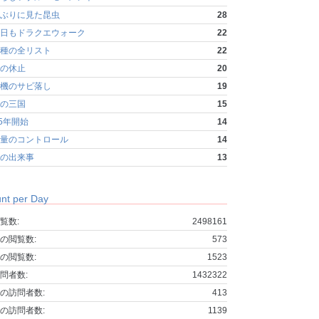
ぶりに見た昆虫
28
日もドラクエウォーク
22
種の全リスト
22
の休止
20
機のサビ落し
19
の三国
15
25年開始
14
量のコントロール
14
の出来事
13
nt per Day
覧数:
2498161
の閲覧数:
573
の閲覧数:
1523
問者数:
1432322
の訪問者数:
413
の訪問者数:
1139