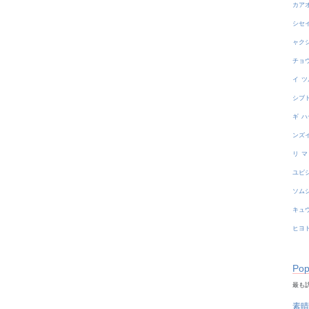
カア
シセ
ャク
チョ
イ
ツ
シブ
ギ
ハ
ンズ
リ
マ
ユビ
ソム
キュ
ヒヨ
Pop
最も訪
素晴