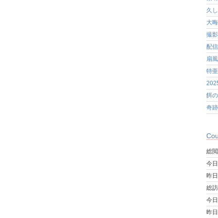
久し
大晦
撮影
配信
扇風
特亜
20
餌の
奇跡
Cou
総閲
今日
昨日
総訪
今日
昨日