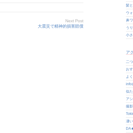
髪と
ウォ
鼻ワ
Next Post
大震災で精神的損害賠償
うり
小さ
アク
二つ
おす
よく写
in
似た
アシ
撮影
Tok
凄いぞ
DA