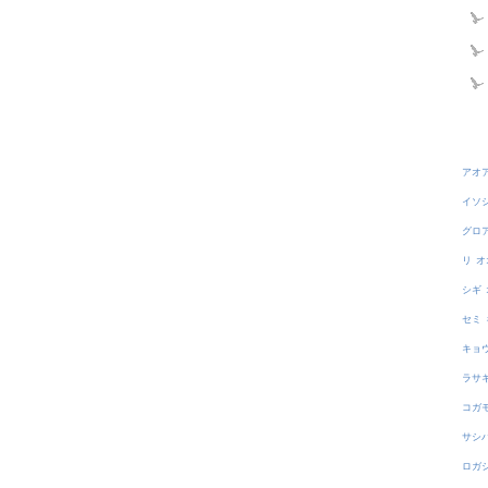
アオ
イソ
グロ
リ
オ
シギ
セミ
キョ
ラサ
コガ
サシ
ロガ