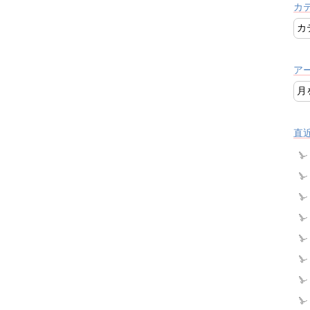
カ
ア
直