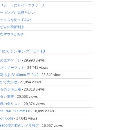
りシートにもパーツクリーナー
ーキングが気持ちいい
ックスを使ってみた
ずんの季節到来
なマウスが好き
セスランキング TOP 10
のエアゲージ
- 29,998 views
だけノーマット
- 24,741 views
るよ FA 43mm F1.9 #2
- 23,340 views
fo@ で大失敗
- 21,954 views
ものシギ三種
- 20,818 views
ダカ軍曹
- 20,563 views
種の全リスト
- 20,374 views
ina RMC 500mm F8
- 18,095 views
 K-5IIs
- 17,642 views
★300使用時のカメラ設定
- 16,967 views