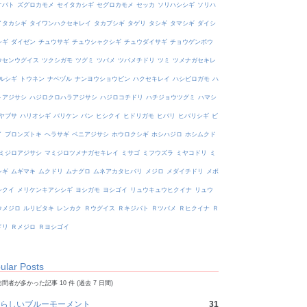
オバト
ズグロカモメ
セイタカシギ
セグロカモメ
セッカ
ソリハシシギ
ソリハ
イタカシギ
タイワンハクセキレイ
タカブシギ
タゲリ
タシギ
タマシギ
ダイシ
シギ
ダイゼン
チュウサギ
チュウシャクシギ
チュウダイサギ
チョウゲンボウ
ウセンウグイス
ツクシガモ
ツグミ
ツバメ
ツバメチドリ
ツミ
ツメナガセキレ
ルシギ
トウネン
ナベヅル
ナンヨウショウビン
ハクセキレイ
ハシビロガモ
ハ
トアジサシ
ハジロクロハラアジサシ
ハジロコチドリ
ハチジョウツグミ
ハマシ
ヤブサ
ハリオシギ
バリケン
バン
ヒシクイ
ヒドリガモ
ヒバリ
ヒバリシギ
ビ
イ
ブロンズトキ
ヘラサギ
ベニアジサシ
ホウロクシギ
ホシハジロ
ホシムクド
ミジロアジサシ
マミジロツメナガセキレイ
ミサゴ
ミフウズラ
ミヤコドリ
ミ
シギ
ムギマキ
ムクドリ
ムナグロ
ムネアカタヒバリ
メジロ
メダイチドリ
メボ
シクイ
メリケンキアシシギ
ヨシガモ
ヨシゴイ
リュウキュウヒクイナ
リュウ
ウメジロ
ルリビタキ
レンカク
Ｒウグイス
Ｒキジバト
Ｒツバメ
Ｒヒクイナ
Ｒ
ドリ
Ｒメジロ
Ｒヨシゴイ
ular Posts
問者が多かった記事 10 件 (過去 7 日間)
らしいブルーモーメント
31