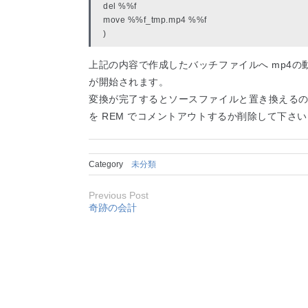
del %%f
move %%f_tmp.mp4 %%f
)
上記の内容で作成したバッチファイルへ mp4
が開始されます。
変換が完了するとソースファイルと置き換えるので
を REM でコメントアウトするか削除して下さ
Category
未分類
Previous Post
奇跡の会計