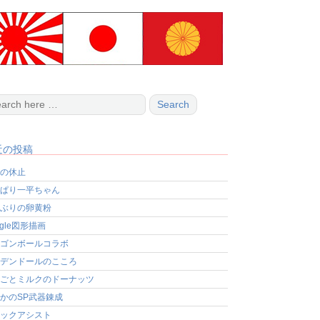
近の投稿
の休止
ぱり一平ちゃん
ぶりの卵黄粉
ogle図形描画
ゴンボールコラボ
デンドールのこころ
ごとミルクのドーナッツ
かのSP武器錬成
ックアシスト