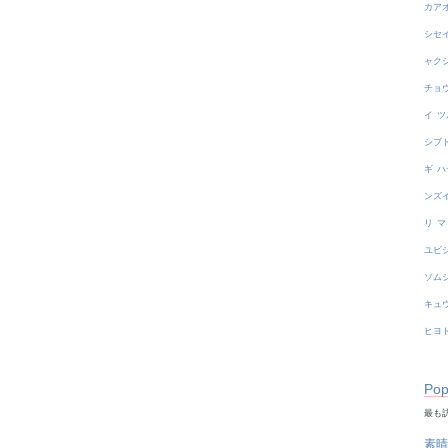
カア
シセ
ャク
チョ
イ
ツ
シブ
ギ
ハ
ンズ
リ
マ
ユビ
ソム
キュ
ヒヨ
Pop
最も訪
素晴