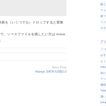
髪と
ウォ
鼻ワ
うり
の動画を（いくつでも）ドロップすると変換
小さ
、ソースファイルを残したい方は move
い。
アク
二つ
おす
よく写
Next Post
in
Hanye SATA-USB3.0
似た
アシ
撮影
Tok
凄いぞ
DA