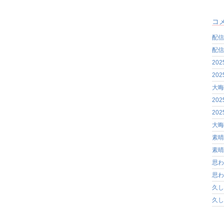
コ
配信
配信
20
20
大晦
20
20
大晦
素晴
素晴
思わ
思わ
久し
久し