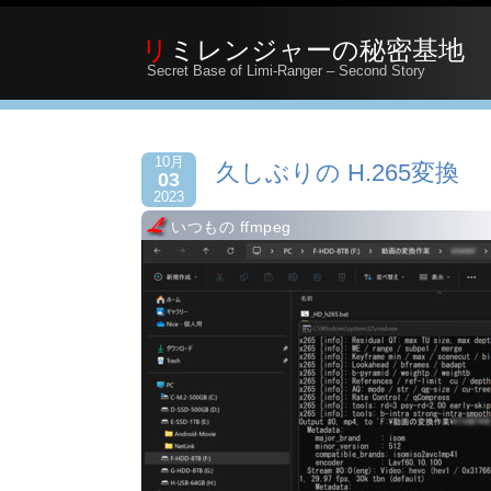
リミレンジャーの秘密基地
Secret Base of Limi-Ranger – Second Story
10月
久しぶりの H.265変換
03
2023
いつもの ffmpeg