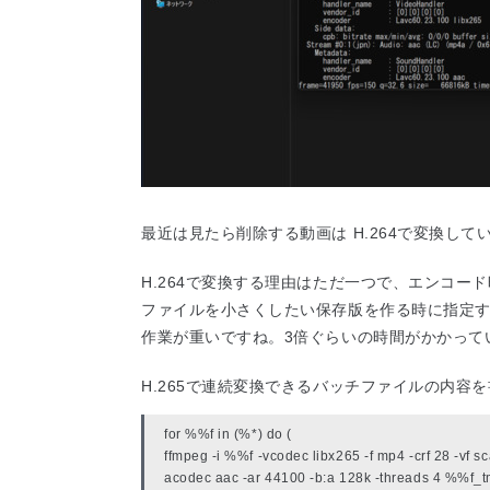
最近は見たら削除する動画は H.264で変換して
H.264で変換する理由はただ一つで、エンコード
ファイルを小さくしたい保存版を作る時に指定
作業が重いですね。3倍ぐらいの時間がかかって
H.265で連続変換できるバッチファイルの内容
for %%f in (%*) do (
ffmpeg -i %%f -vcodec libx265 -f mp4 -crf 28 -vf 
acodec aac -ar 44100 -b:a 128k -threads 4 %%f_