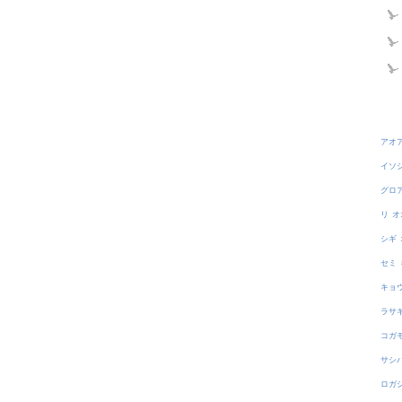
アオ
イソ
グロ
リ
オ
シギ
セミ
キョ
ラサ
コガ
サシ
ロガ