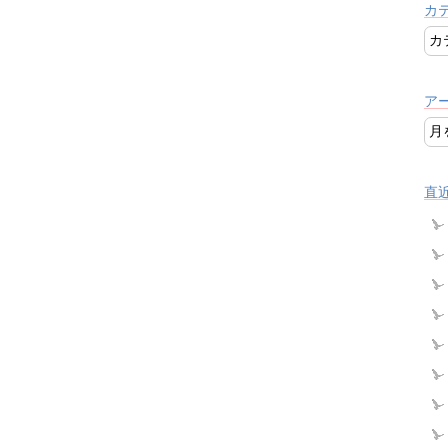
カ
ア
直