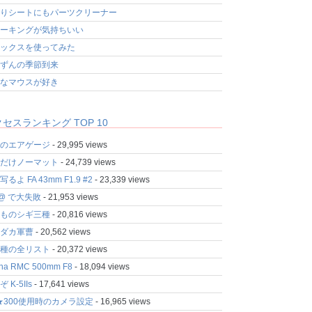
りシートにもパーツクリーナー
ーキングが気持ちいい
ックスを使ってみた
ずんの季節到来
なマウスが好き
セスランキング TOP 10
のエアゲージ
- 29,995 views
だけノーマット
- 24,739 views
るよ FA 43mm F1.9 #2
- 23,339 views
fo@ で大失敗
- 21,953 views
ものシギ三種
- 20,816 views
ダカ軍曹
- 20,562 views
種の全リスト
- 20,372 views
ina RMC 500mm F8
- 18,094 views
 K-5IIs
- 17,641 views
★300使用時のカメラ設定
- 16,965 views