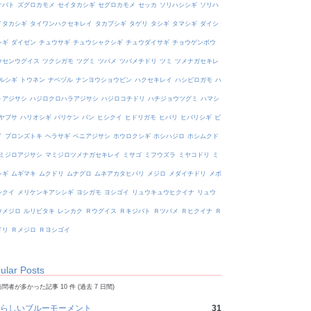
オバト
ズグロカモメ
セイタカシギ
セグロカモメ
セッカ
ソリハシシギ
ソリハ
イタカシギ
タイワンハクセキレイ
タカブシギ
タゲリ
タシギ
タマシギ
ダイシ
シギ
ダイゼン
チュウサギ
チュウシャクシギ
チュウダイサギ
チョウゲンボウ
ウセンウグイス
ツクシガモ
ツグミ
ツバメ
ツバメチドリ
ツミ
ツメナガセキレ
ルシギ
トウネン
ナベヅル
ナンヨウショウビン
ハクセキレイ
ハシビロガモ
ハ
トアジサシ
ハジロクロハラアジサシ
ハジロコチドリ
ハチジョウツグミ
ハマシ
ヤブサ
ハリオシギ
バリケン
バン
ヒシクイ
ヒドリガモ
ヒバリ
ヒバリシギ
ビ
イ
ブロンズトキ
ヘラサギ
ベニアジサシ
ホウロクシギ
ホシハジロ
ホシムクド
ミジロアジサシ
マミジロツメナガセキレイ
ミサゴ
ミフウズラ
ミヤコドリ
ミ
シギ
ムギマキ
ムクドリ
ムナグロ
ムネアカタヒバリ
メジロ
メダイチドリ
メボ
シクイ
メリケンキアシシギ
ヨシガモ
ヨシゴイ
リュウキュウヒクイナ
リュウ
ウメジロ
ルリビタキ
レンカク
Ｒウグイス
Ｒキジバト
Ｒツバメ
Ｒヒクイナ
Ｒ
ドリ
Ｒメジロ
Ｒヨシゴイ
ular Posts
問者が多かった記事 10 件 (過去 7 日間)
らしいブルーモーメント
31