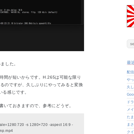
最
いました。
配信
時間が短いからです。H.265は可能な限り
やっ
するのですが、久しぶりにやってみると変換
久し
いる感じです。
Go
ドラ
を書いておきますので、参考にどうぞ。
メイ
たま
まさ
scale=1280:720 -s 1280×720 -aspect 16:9 -
tmp.mp4
クイ