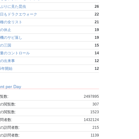
ぶりに見た昆虫
26
日もドラクエウォーク
22
種の全リスト
21
の休止
19
機のサビ落し
19
の三国
15
量のコントロール
14
の出来事
12
25年開始
12
nt per Day
覧数:
2497895
の閲覧数:
307
の閲覧数:
1523
問者数:
1432124
の訪問者数:
215
の訪問者数:
1139