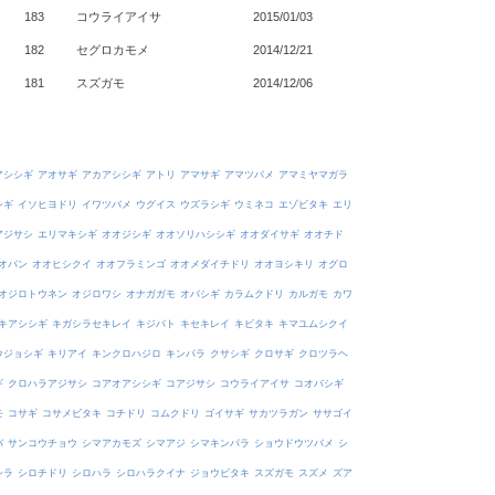
183
コウライアイサ
2015/01/03
182
セグロカモメ
2014/12/21
181
スズガモ
2014/12/06
アシシギ
アオサギ
アカアシシギ
アトリ
アマサギ
アマツバメ
アマミヤマガラ
シギ
イソヒヨドリ
イワツバメ
ウグイス
ウズラシギ
ウミネコ
エゾビタキ
エリ
アジサシ
エリマキシギ
オオジシギ
オオソリハシシギ
オオダイサギ
オオチド
オバン
オオヒシクイ
オオフラミンゴ
オオメダイチドリ
オオヨシキリ
オグロ
オジロトウネン
オジロワシ
オナガガモ
オバシギ
カラムクドリ
カルガモ
カワ
キアシシギ
キガシラセキレイ
キジバト
キセキレイ
キビタキ
キマユムシクイ
ウジョシギ
キリアイ
キンクロハジロ
キンパラ
クサシギ
クロサギ
クロツラヘ
ギ
クロハラアジサシ
コアオアシシギ
コアジサシ
コウライアイサ
コオバシギ
モ
コサギ
コサメビタキ
コチドリ
コムクドリ
ゴイサギ
サカツラガン
ササゴイ
バ
サンコウチョウ
シマアカモズ
シマアジ
シマキンパラ
ショウドウツバメ
シ
シラ
シロチドリ
シロハラ
シロハラクイナ
ジョウビタキ
スズガモ
スズメ
ズア