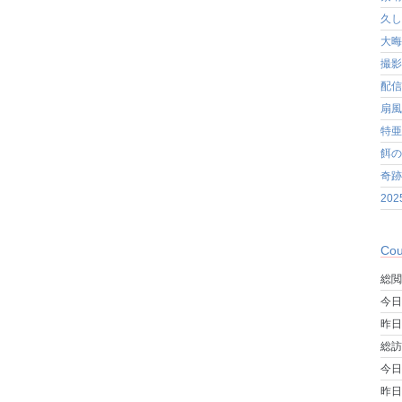
久し
大晦
撮影
配信
扇風
特亜
餌の
奇跡
20
Cou
総閲
今日
昨日
総訪
今日
昨日