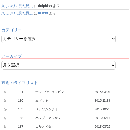
久しぶりに見た昆虫
に
delphian
より
久しぶりに見た昆虫
に
bluem
より
カテゴリー
アーカイブ
直近のライフリスト
191
ナンヨウショウビン
2018/03/04
190
ムギマキ
2015/11/23
189
メボソムシクイ
2015/10/25
188
ハシブトアジサシ
2015/05/14
187
コサメビタキ
2015/03/22