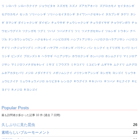
リ
シロハラ
シロハラクイナ
ジョウビタキ
スズガモ
スズメ
ズアカアオバト
ズグロカモメ
セイタカシギ
セグロカモメ
セッカ
ソリハシシギ
ソリハシセイタカシギ
タイワンハクセキレイ
タカブシギ
タゲリ
タシ
ギ
タマシギ
ダイシャクシギ
ダイゼン
チュウサギ
チュウシャクシギ
チュウダイサギ
チョウゲンボウ
チョ
ウセンウグイス
ツクシガモ
ツグミ
ツバメ
ツバメチドリ
ツミ
ツメナガセキレイ
ツルシギ
トウネン
ナベ
ヅル
ナンヨウショウビン
ハクセキレイ
ハシビロガモ
ハシブトアジサシ
ハジロクロハラアジサシ
ハジロコ
チドリ
ハチジョウツグミ
ハマシギ
ハヤブサ
ハリオシギ
バリケン
バン
ヒシクイ
ヒドリガモ
ヒバリ
ヒバ
リシギ
ビンズイ
ブロンズトキ
ヘラサギ
ベニアジサシ
ホウロクシギ
ホシハジロ
ホシムクドリ
マミジロア
ジサシ
マミジロツメナガセキレイ
ミサゴ
ミフウズラ
ミヤコドリ
ミユビシギ
ムギマキ
ムクドリ
ムナグロ
ムネアカタヒバリ
メジロ
メダイチドリ
メボソムシクイ
メリケンキアシシギ
ヨシガモ
ヨシゴイ
リュウキ
ュウヒクイナ
リュウキュウメジロ
ルリビタキ
レンカク
Ｒウグイス
Ｒキジバト
Ｒツバメ
Ｒヒクイナ
Ｒヒ
ヨドリ
Ｒメジロ
Ｒヨシゴイ
Popular Posts
最も訪問者が多かった記事 10 件 (過去 7 日間)
久しぶりに見た昆虫
26
素晴らしいブルーモーメント
23