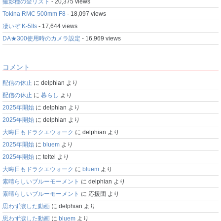
撮影種の全リスト
- 20,375 views
Tokina RMC 500mm F8
- 18,097 views
凄いぞ K-5IIs
- 17,644 views
DA★300使用時のカメラ設定
- 16,969 views
コメント
配信の休止
に
delphian
より
配信の休止
に
暮らし
より
2025年開始
に
delphian
より
2025年開始
に
delphian
より
大晦日もドラクエウォーク
に
delphian
より
2025年開始
に
bluem
より
2025年開始
に
teltel
より
大晦日もドラクエウォーク
に
bluem
より
素晴らしいブルーモーメント
に
delphian
より
素晴らしいブルーモーメント
に
応援団
より
思わず涙した動画
に
delphian
より
思わず涙した動画
に
bluem
より