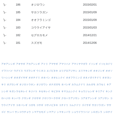
186
オジロワシ
2015/02/01
185
サカツラガン
2015/01/09
184
オオフラミンゴ
2015/01/09
183
コウライアイサ
2015/01/03
182
セグロカモメ
2014/12/21
181
スズガモ
2014/12/06
アオアシシギ
アオサギ
アカアシシギ
アトリ
アマサギ
アマツバメ
アマミヤマガラ
イソシギ
イソヒヨドリ
イワツバメ
ウグイス
ウズラシギ
ウミネコ
エゾビタキ
エリグロアジサシ
エリマキシギ
オオジシギ
オオソ
リハシシギ
オオダイサギ
オオチドリ
オオバン
オオヒシクイ
オオフラミンゴ
オオメダイチドリ
オオヨシ
キリ
オグロシギ
オジロトウネン
オジロワシ
オナガガモ
オバシギ
カラムクドリ
カルガモ
カワセミ
キア
シシギ
キガシラセキレイ
キジバト
キセキレイ
キビタキ
キマユムシクイ
キョウジョシギ
キリアイ
キンク
ロハジロ
キンパラ
クサシギ
クロサギ
クロツラヘラサギ
クロハラアジサシ
コアオアシシギ
コアジサシ
コ
ウライアイサ
コオバシギ
コガモ
コサギ
コサメビタキ
コチドリ
コムクドリ
ゴイサギ
サカツラガン
ササ
ゴイ
サシバ
サンコウチョウ
シマアカモズ
シマアジ
シマキンパラ
ショウドウツバメ
シロガシラ
シロチド