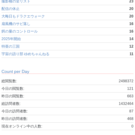
撮影種の全リスト
23
配信の休止
20
大晦日もドラクエウォーク
20
扇風機のサビ落し
16
餌の量のコントロール
16
2025年開始
14
特亜の三国
12
宇宙の語り部 ゆめちゃんねる
11
Count per Day
総閲覧数:
2498372
今日の閲覧数:
121
昨日の閲覧数:
663
総訪問者数:
1432464
今日の訪問者数:
87
昨日の訪問者数:
468
現在オンライン中の人数:
0