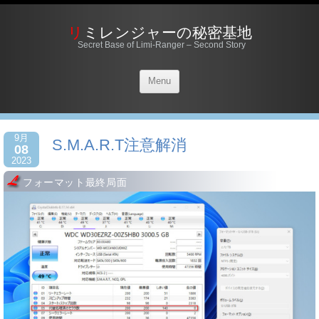
リミレンジャーの秘密基地
Secret Base of Limi-Ranger – Second Story
Menu
9月
S.M.A.R.T注意解消
08
2023
フォーマット最終局面