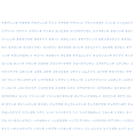
アオアシシギ
アオサギ
アカアシシギ
アトリ
アマサギ
アマツバメ
アマミヤマガラ
イソシギ
イソヒヨドリ
イワツバメ
ウグイス
ウズラシギ
ウミネコ
エゾビタキ
エリグロアジサシ
エリマキシギ
オオジシギ
オオソ
リハシシギ
オオダイサギ
オオチドリ
オオバン
オオヒシクイ
オオフラミンゴ
オオメダイチドリ
オオヨシ
キリ
オグロシギ
オジロトウネン
オジロワシ
オナガガモ
オバシギ
カラムクドリ
カルガモ
カワセミ
キア
シシギ
キガシラセキレイ
キジバト
キセキレイ
キビタキ
キマユムシクイ
キョウジョシギ
キリアイ
キンク
ロハジロ
キンパラ
クサシギ
クロサギ
クロツラヘラサギ
クロハラアジサシ
コアオアシシギ
コアジサシ
コ
ウライアイサ
コオバシギ
コガモ
コサギ
コサメビタキ
コチドリ
コムクドリ
ゴイサギ
サカツラガン
ササ
ゴイ
サシバ
サンコウチョウ
シマアカモズ
シマアジ
シマキンパラ
ショウドウツバメ
シロガシラ
シロチド
リ
シロハラ
シロハラクイナ
ジョウビタキ
スズガモ
スズメ
ズアカアオバト
ズグロカモメ
セイタカシギ
セグロカモメ
セッカ
ソリハシシギ
ソリハシセイタカシギ
タイワンハクセキレイ
タカブシギ
タゲリ
タシ
ギ
タマシギ
ダイシャクシギ
ダイゼン
チュウサギ
チュウシャクシギ
チュウダイサギ
チョウゲンボウ
チョ
ウセンウグイス
ツクシガモ
ツグミ
ツバメ
ツバメチドリ
ツミ
ツメナガセキレイ
ツルシギ
トウネン
ナベ
ヅル
ナンヨウショウビン
ハクセキレイ
ハシビロガモ
ハシブトアジサシ
ハジロクロハラアジサシ
ハジロコ
チドリ
ハチジョウツグミ
ハマシギ
ハヤブサ
ハリオシギ
バリケン
バン
ヒシクイ
ヒドリガモ
ヒバリ
ヒバ