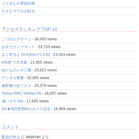
うりずんの季節到来
小さなマウスが好き
アクセスランキング TOP 10
二つのエアゲージ
- 30,000 views
おすだけノーマット
- 24,743 views
よく写るよ FA 43mm F1.9 #2
- 23,343 views
info@ で大失敗
- 21,955 views
似たものシギ三種
- 20,821 views
アシダカ軍曹
- 20,565 views
撮影種の全リスト
- 20,379 views
Tokina RMC 500mm F8
- 18,097 views
凄いぞ K-5IIs
- 17,645 views
DA★300使用時のカメラ設定
- 16,969 views
コメント
配信の休止
に
delphian
より