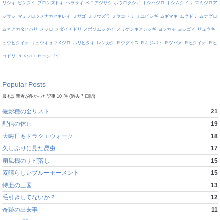
リシギ
ビンズイ
ブロンズトキ
ヘラサギ
ベニアジサシ
ホウロクシギ
ホシハジロ
ホシムクドリ
マミジロア
ジサシ
マミジロツメナガセキレイ
ミサゴ
ミフウズラ
ミヤコドリ
ミユビシギ
ムギマキ
ムクドリ
ムナグロ
ムネアカタヒバリ
メジロ
メダイチドリ
メボソムシクイ
メリケンキアシシギ
ヨシガモ
ヨシゴイ
リュウキ
ュウヒクイナ
リュウキュウメジロ
ルリビタキ
レンカク
Ｒウグイス
Ｒキジバト
Ｒツバメ
Ｒヒクイナ
Ｒヒ
ヨドリ
Ｒメジロ
Ｒヨシゴイ
Popular Posts
最も訪問者が多かった記事 10 件 (過去 7 日間)
撮影種の全リスト
21
配信の休止
19
大晦日もドラクエウォーク
18
久しぶりに見た昆虫
17
扇風機のサビ落し
15
素晴らしいブルーモーメント
15
特亜の三国
13
毛引きしてないか？
12
奇跡の出来事
11