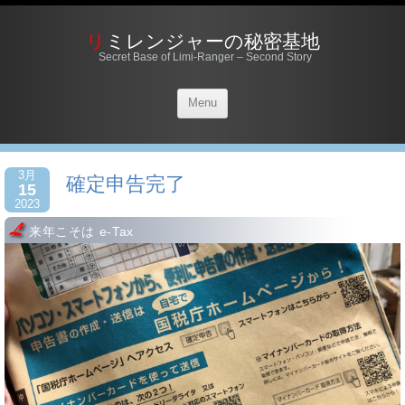
リミレンジャーの秘密基地
Secret Base of Limi-Ranger – Second Story
Menu
3月
確定申告完了
15
2023
来年こそは e-Tax