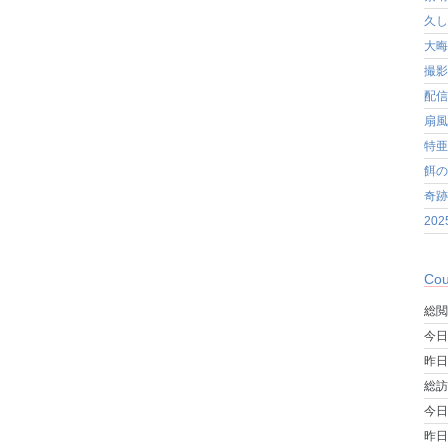
久し
大晦
撮影
配信
扇風
特亜
餌の
奇跡
20
Cou
総閲
今日
昨日
総訪
今日
昨日