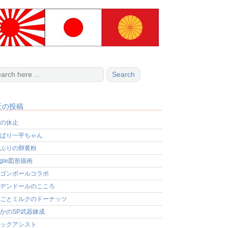
近の投稿
の休止
ぱり一平ちゃん
ぶりの卵黄粉
ogle図形描画
ゴンボールコラボ
デンドールのこころ
ごとミルクのドーナッツ
かのSP武器錬成
ックアシスト