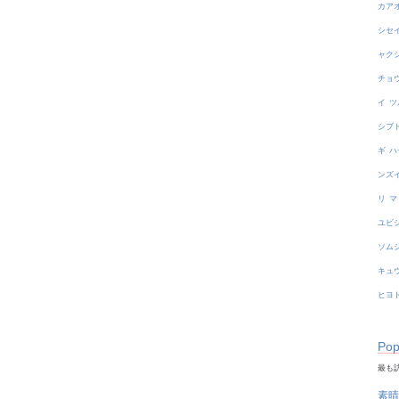
カア
シセ
ャク
チョ
イ
ツ
シブ
ギ
ハ
ンズ
リ
マ
ユビ
ソム
キュ
ヒヨ
Pop
最も訪
素晴