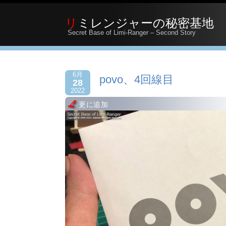
リミレンジャーの秘密基地
Secret Base of Limi-Ranger – Second Story
6月
povo、4回線目
28
2022
更に追加