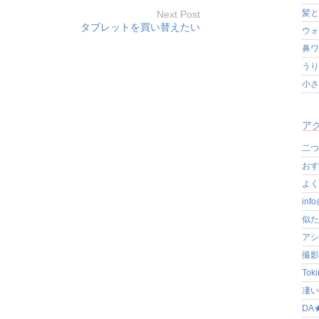
髪と
Next Post
タブレットを買い替えたい
ウォ
鼻ワ
うり
小さ
アク
二つ
おす
よく写
in
似た
アシ
撮影
Tok
凄いぞ
DA