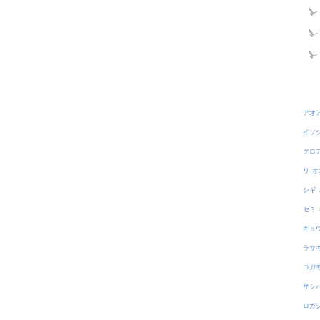
アオ
イソ
グロ
リ
オ
シギ
セミ
キョ
ラサ
コガ
サシ
ロガ