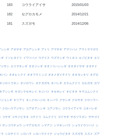
183
コウライアイサ
2015/01/03
182
セグロカモメ
2014/12/21
181
スズガモ
2014/12/06
アシシギ
アオサギ
アカアシシギ
アトリ
アマサギ
アマツバメ
アマミヤマガラ
シギ
イソヒヨドリ
イワツバメ
ウグイス
ウズラシギ
ウミネコ
エゾビタキ
エリ
アジサシ
エリマキシギ
オオジシギ
オオソリハシシギ
オオダイサギ
オオチド
オバン
オオヒシクイ
オオフラミンゴ
オオメダイチドリ
オオヨシキリ
オグロ
オジロトウネン
オジロワシ
オナガガモ
オバシギ
カラムクドリ
カルガモ
カワ
キアシシギ
キガシラセキレイ
キジバト
キセキレイ
キビタキ
キマユムシクイ
ウジョシギ
キリアイ
キンクロハジロ
キンパラ
クサシギ
クロサギ
クロツラヘ
ギ
クロハラアジサシ
コアオアシシギ
コアジサシ
コウライアイサ
コオバシギ
モ
コサギ
コサメビタキ
コチドリ
コムクドリ
ゴイサギ
サカツラガン
ササゴイ
バ
サンコウチョウ
シマアカモズ
シマアジ
シマキンパラ
ショウドウツバメ
シ
シラ
シロチドリ
シロハラ
シロハラクイナ
ジョウビタキ
スズガモ
スズメ
ズア