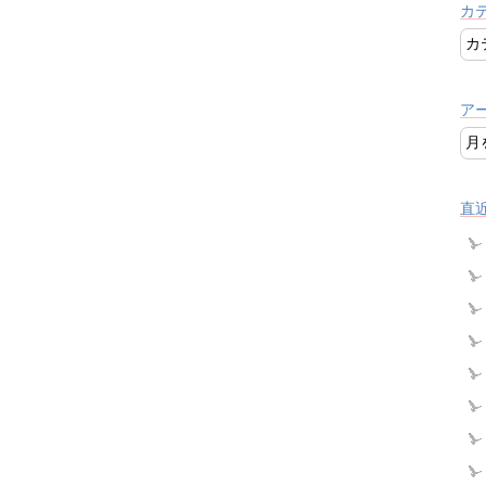
カ
ア
直