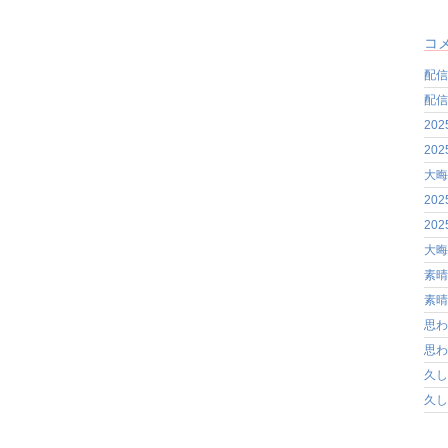
コ
配信
配信
20
20
大晦
20
20
大晦
素晴
素晴
思わ
思わ
久し
久し