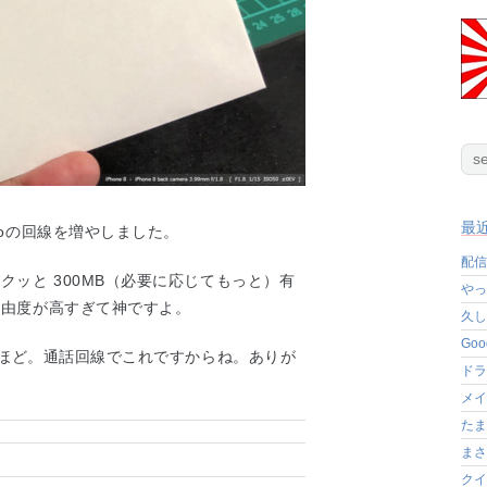
最
oの回線を増やしました。
配信
ッと 300MB（必要に応じてもっと）有
やっ
自由度が高すぎて神ですよ。
久し
Go
円ほど。通話回線でこれですからね。ありが
ドラ
メイ
たま
まさ
クイ