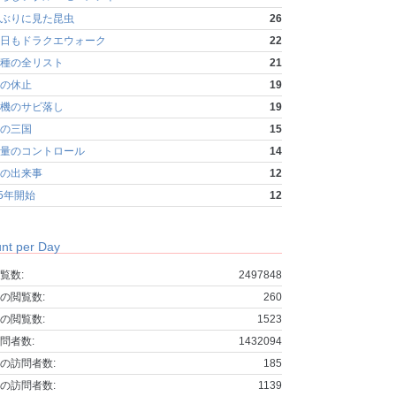
ぶりに見た昆虫
26
日もドラクエウォーク
22
種の全リスト
21
の休止
19
機のサビ落し
19
の三国
15
量のコントロール
14
の出来事
12
25年開始
12
nt per Day
覧数:
2497848
の閲覧数:
260
の閲覧数:
1523
問者数:
1432094
の訪問者数:
185
の訪問者数:
1139