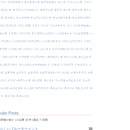
オバト
ズグロカモメ
セイタカシギ
セグロカモメ
セッカ
ソリハシシギ
ソリハ
イタカシギ
タイワンハクセキレイ
タカブシギ
タゲリ
タシギ
タマシギ
ダイシ
シギ
ダイゼン
チュウサギ
チュウシャクシギ
チュウダイサギ
チョウゲンボウ
ウセンウグイス
ツクシガモ
ツグミ
ツバメ
ツバメチドリ
ツミ
ツメナガセキレ
ルシギ
トウネン
ナベヅル
ナンヨウショウビン
ハクセキレイ
ハシビロガモ
ハ
トアジサシ
ハジロクロハラアジサシ
ハジロコチドリ
ハチジョウツグミ
ハマシ
ヤブサ
ハリオシギ
バリケン
バン
ヒシクイ
ヒドリガモ
ヒバリ
ヒバリシギ
ビ
イ
ブロンズトキ
ヘラサギ
ベニアジサシ
ホウロクシギ
ホシハジロ
ホシムクド
ミジロアジサシ
マミジロツメナガセキレイ
ミサゴ
ミフウズラ
ミヤコドリ
ミ
シギ
ムギマキ
ムクドリ
ムナグロ
ムネアカタヒバリ
メジロ
メダイチドリ
メボ
シクイ
メリケンキアシシギ
ヨシガモ
ヨシゴイ
リュウキュウヒクイナ
リュウ
ウメジロ
ルリビタキ
レンカク
Ｒウグイス
Ｒキジバト
Ｒツバメ
Ｒヒクイナ
Ｒ
ドリ
Ｒメジロ
Ｒヨシゴイ
ular Posts
問者が多かった記事 10 件 (過去 7 日間)
らしいブルーモーメント
30