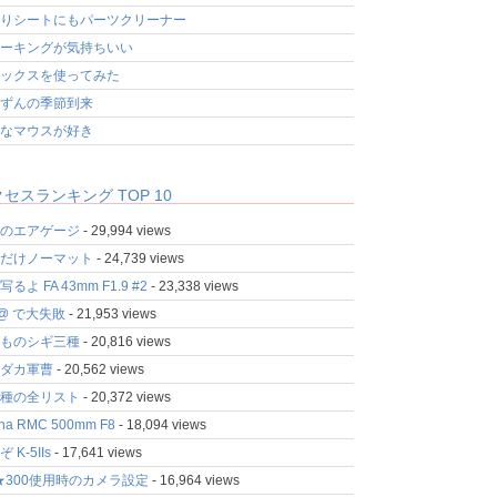
りシートにもパーツクリーナー
ーキングが気持ちいい
ックスを使ってみた
ずんの季節到来
なマウスが好き
セスランキング TOP 10
のエアゲージ
- 29,994 views
だけノーマット
- 24,739 views
るよ FA 43mm F1.9 #2
- 23,338 views
fo@ で大失敗
- 21,953 views
ものシギ三種
- 20,816 views
ダカ軍曹
- 20,562 views
種の全リスト
- 20,372 views
ina RMC 500mm F8
- 18,094 views
 K-5IIs
- 17,641 views
★300使用時のカメラ設定
- 16,964 views