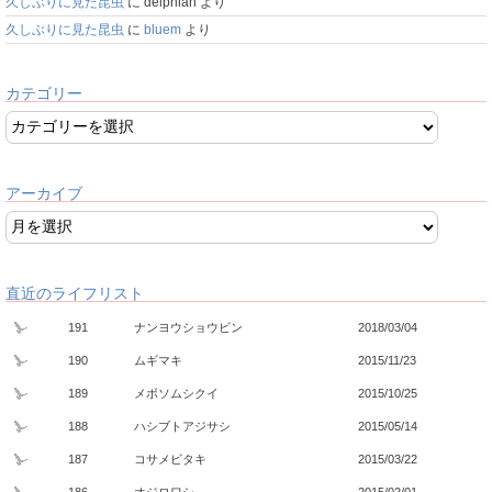
久しぶりに見た昆虫
に
delphian
より
久しぶりに見た昆虫
に
bluem
より
カテゴリー
アーカイブ
直近のライフリスト
191
ナンヨウショウビン
2018/03/04
190
ムギマキ
2015/11/23
189
メボソムシクイ
2015/10/25
188
ハシブトアジサシ
2015/05/14
187
コサメビタキ
2015/03/22
186
オジロワシ
2015/02/01