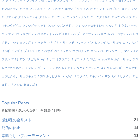
リ
シロハラ
シロハラクイナ
ジョウビタキ
スズガモ
スズメ
ズアカアオバト
ズグロカモメ
セイタカシギ
セグロカモメ
セッカ
ソリハシシギ
ソリハシセイタカシギ
タイワンハクセキレイ
タカブシギ
タゲリ
タシ
ギ
タマシギ
ダイシャクシギ
ダイゼン
チュウサギ
チュウシャクシギ
チュウダイサギ
チョウゲンボウ
チョ
ウセンウグイス
ツクシガモ
ツグミ
ツバメ
ツバメチドリ
ツミ
ツメナガセキレイ
ツルシギ
トウネン
ナベ
ヅル
ナンヨウショウビン
ハクセキレイ
ハシビロガモ
ハシブトアジサシ
ハジロクロハラアジサシ
ハジロコ
チドリ
ハチジョウツグミ
ハマシギ
ハヤブサ
ハリオシギ
バリケン
バン
ヒシクイ
ヒドリガモ
ヒバリ
ヒバ
リシギ
ビンズイ
ブロンズトキ
ヘラサギ
ベニアジサシ
ホウロクシギ
ホシハジロ
ホシムクドリ
マミジロア
ジサシ
マミジロツメナガセキレイ
ミサゴ
ミフウズラ
ミヤコドリ
ミユビシギ
ムギマキ
ムクドリ
ムナグロ
ムネアカタヒバリ
メジロ
メダイチドリ
メボソムシクイ
メリケンキアシシギ
ヨシガモ
ヨシゴイ
リュウキ
ュウヒクイナ
リュウキュウメジロ
ルリビタキ
レンカク
Ｒウグイス
Ｒキジバト
Ｒツバメ
Ｒヒクイナ
Ｒヒ
ヨドリ
Ｒメジロ
Ｒヨシゴイ
Popular Posts
最も訪問者が多かった記事 10 件 (過去 7 日間)
撮影種の全リスト
21
配信の休止
18
素晴らしいブルーモーメント
18