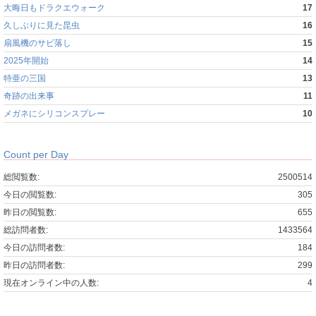
大晦日もドラクエウォーク
17
久しぶりに見た昆虫
16
扇風機のサビ落し
15
2025年開始
14
特亜の三国
13
奇跡の出来事
11
メガネにシリコンスプレー
10
Count per Day
総閲覧数:
2500514
今日の閲覧数:
305
昨日の閲覧数:
655
総訪問者数:
1433564
今日の訪問者数:
184
昨日の訪問者数:
299
現在オンライン中の人数:
4