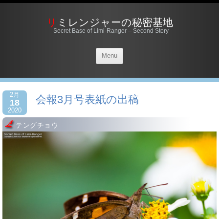
リミレンジャーの秘密基地
Secret Base of Limi-Ranger – Second Story
Menu
2月
会報3月号表紙の出稿
18
2020
テングチョウ