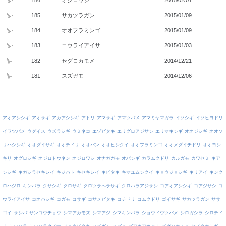
185
サカツラガン
2015/01/09
184
オオフラミンゴ
2015/01/09
183
コウライアイサ
2015/01/03
182
セグロカモメ
2014/12/21
181
スズガモ
2014/12/06
アオアシシギ
アオサギ
アカアシシギ
アトリ
アマサギ
アマツバメ
アマミヤマガラ
イソシギ
イソヒヨドリ
イワツバメ
ウグイス
ウズラシギ
ウミネコ
エゾビタキ
エリグロアジサシ
エリマキシギ
オオジシギ
オオソ
リハシシギ
オオダイサギ
オオチドリ
オオバン
オオヒシクイ
オオフラミンゴ
オオメダイチドリ
オオヨシ
キリ
オグロシギ
オジロトウネン
オジロワシ
オナガガモ
オバシギ
カラムクドリ
カルガモ
カワセミ
キア
シシギ
キガシラセキレイ
キジバト
キセキレイ
キビタキ
キマユムシクイ
キョウジョシギ
キリアイ
キンク
ロハジロ
キンパラ
クサシギ
クロサギ
クロツラヘラサギ
クロハラアジサシ
コアオアシシギ
コアジサシ
コ
ウライアイサ
コオバシギ
コガモ
コサギ
コサメビタキ
コチドリ
コムクドリ
ゴイサギ
サカツラガン
ササ
ゴイ
サシバ
サンコウチョウ
シマアカモズ
シマアジ
シマキンパラ
ショウドウツバメ
シロガシラ
シロチド