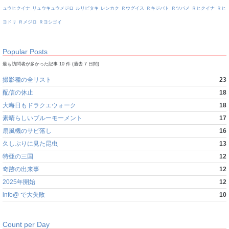
ュウヒクイナ
リュウキュウメジロ
ルリビタキ
レンカク
Ｒウグイス
Ｒキジバト
Ｒツバメ
Ｒヒクイナ
Ｒヒ
ヨドリ
Ｒメジロ
Ｒヨシゴイ
Popular Posts
最も訪問者が多かった記事 10 件 (過去 7 日間)
撮影種の全リスト
23
配信の休止
18
大晦日もドラクエウォーク
18
素晴らしいブルーモーメント
17
扇風機のサビ落し
16
久しぶりに見た昆虫
13
特亜の三国
12
奇跡の出来事
12
2025年開始
12
info@ で大失敗
10
Count per Day