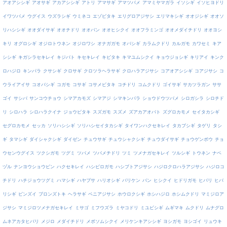
アオアシシギ
アオサギ
アカアシシギ
アトリ
アマサギ
アマツバメ
アマミヤマガラ
イソシギ
イソヒヨドリ
イワツバメ
ウグイス
ウズラシギ
ウミネコ
エゾビタキ
エリグロアジサシ
エリマキシギ
オオジシギ
オオソ
リハシシギ
オオダイサギ
オオチドリ
オオバン
オオヒシクイ
オオフラミンゴ
オオメダイチドリ
オオヨシ
キリ
オグロシギ
オジロトウネン
オジロワシ
オナガガモ
オバシギ
カラムクドリ
カルガモ
カワセミ
キア
シシギ
キガシラセキレイ
キジバト
キセキレイ
キビタキ
キマユムシクイ
キョウジョシギ
キリアイ
キンク
ロハジロ
キンパラ
クサシギ
クロサギ
クロツラヘラサギ
クロハラアジサシ
コアオアシシギ
コアジサシ
コ
ウライアイサ
コオバシギ
コガモ
コサギ
コサメビタキ
コチドリ
コムクドリ
ゴイサギ
サカツラガン
ササ
ゴイ
サシバ
サンコウチョウ
シマアカモズ
シマアジ
シマキンパラ
ショウドウツバメ
シロガシラ
シロチド
リ
シロハラ
シロハラクイナ
ジョウビタキ
スズガモ
スズメ
ズアカアオバト
ズグロカモメ
セイタカシギ
セグロカモメ
セッカ
ソリハシシギ
ソリハシセイタカシギ
タイワンハクセキレイ
タカブシギ
タゲリ
タシ
ギ
タマシギ
ダイシャクシギ
ダイゼン
チュウサギ
チュウシャクシギ
チュウダイサギ
チョウゲンボウ
チョ
ウセンウグイス
ツクシガモ
ツグミ
ツバメ
ツバメチドリ
ツミ
ツメナガセキレイ
ツルシギ
トウネン
ナベ
ヅル
ナンヨウショウビン
ハクセキレイ
ハシビロガモ
ハシブトアジサシ
ハジロクロハラアジサシ
ハジロコ
チドリ
ハチジョウツグミ
ハマシギ
ハヤブサ
ハリオシギ
バリケン
バン
ヒシクイ
ヒドリガモ
ヒバリ
ヒバ
リシギ
ビンズイ
ブロンズトキ
ヘラサギ
ベニアジサシ
ホウロクシギ
ホシハジロ
ホシムクドリ
マミジロア
ジサシ
マミジロツメナガセキレイ
ミサゴ
ミフウズラ
ミヤコドリ
ミユビシギ
ムギマキ
ムクドリ
ムナグロ
ムネアカタヒバリ
メジロ
メダイチドリ
メボソムシクイ
メリケンキアシシギ
ヨシガモ
ヨシゴイ
リュウキ