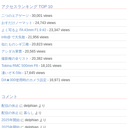
アクセスランキング TOP 10
二つのエアゲージ
- 30,001 views
おすだけノーマット
- 24,743 views
よく写るよ FA 43mm F1.9 #2
- 23,347 views
info@ で大失敗
- 21,956 views
似たものシギ三種
- 20,823 views
アシダカ軍曹
- 20,565 views
撮影種の全リスト
- 20,382 views
Tokina RMC 500mm F8
- 18,101 views
凄いぞ K-5IIs
- 17,645 views
DA★300使用時のカメラ設定
- 16,971 views
コメント
配信の休止
に
delphian
より
配信の休止
に
暮らし
より
2025年開始
に
delphian
より
2025年開始
に
delphian
より