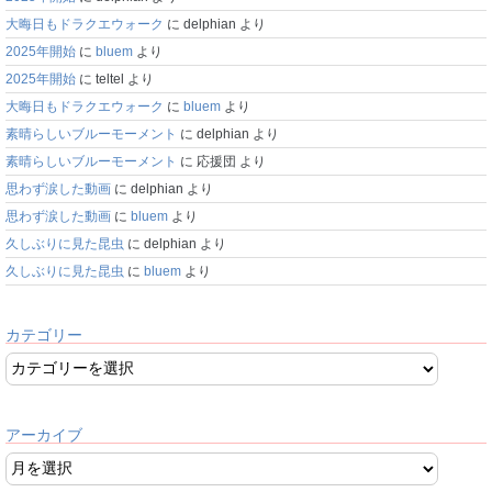
大晦日もドラクエウォーク
に
delphian
より
2025年開始
に
bluem
より
2025年開始
に
teltel
より
大晦日もドラクエウォーク
に
bluem
より
素晴らしいブルーモーメント
に
delphian
より
素晴らしいブルーモーメント
に
応援団
より
思わず涙した動画
に
delphian
より
思わず涙した動画
に
bluem
より
久しぶりに見た昆虫
に
delphian
より
久しぶりに見た昆虫
に
bluem
より
カテゴリー
アーカイブ