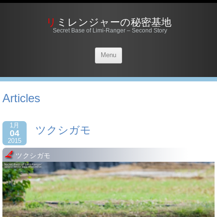
リミレンジャーの秘密基地
Secret Base of Limi-Ranger – Second Story
Menu
Articles
1月
ツクシガモ
04
2015
ツクシガモ