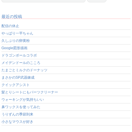
最近の投稿
配信の休止
やっぱり一平ちゃん
久しぶりの卵黄粉
Google図形描画
ドラゴンボールコラボ
メイデンドールのこころ
たまごとミルクのドーナッツ
まさかのSP武器錬成
クイックアシスト
髪とりシートにもパーツクリーナー
ウォーキングが気持ちいい
鼻ワックスを使ってみた
うりずんの季節到来
小さなマウスが好き