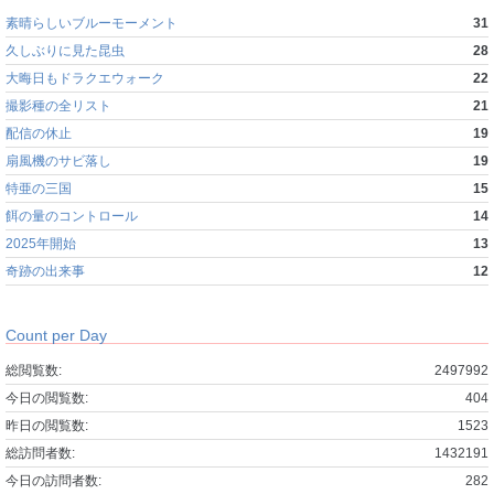
素晴らしいブルーモーメント
31
久しぶりに見た昆虫
28
大晦日もドラクエウォーク
22
撮影種の全リスト
21
配信の休止
19
扇風機のサビ落し
19
特亜の三国
15
餌の量のコントロール
14
2025年開始
13
奇跡の出来事
12
Count per Day
総閲覧数:
2497992
今日の閲覧数:
404
昨日の閲覧数:
1523
総訪問者数:
1432191
今日の訪問者数:
282