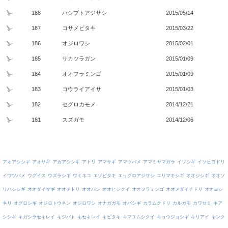
188
ハシブトアジサシ
2015/05/14
187
コサメビタキ
2015/03/22
186
オジロワシ
2015/02/01
185
サカツラガン
2015/01/09
184
オオフラミンゴ
2015/01/09
183
コウライアイサ
2015/01/03
182
セグロカモメ
2014/12/21
181
スズガモ
2014/12/06
アオアシシギ
アオサギ
アカアシシギ
アトリ
アマサギ
アマツバメ
アマミヤマガラ
イソシギ
イソヒヨドリ
イワツバメ
ウグイス
ウズラシギ
ウミネコ
エゾビタキ
エリグロアジサシ
エリマキシギ
オオジシギ
オオソ
リハシシギ
オオダイサギ
オオチドリ
オオバン
オオヒシクイ
オオフラミンゴ
オオメダイチドリ
オオヨシ
キリ
オグロシギ
オジロトウネン
オジロワシ
オナガガモ
オバシギ
カラムクドリ
カルガモ
カワセミ
キア
シシギ
キガシラセキレイ
キジバト
キセキレイ
キビタキ
キマユムシクイ
キョウジョシギ
キリアイ
キンク