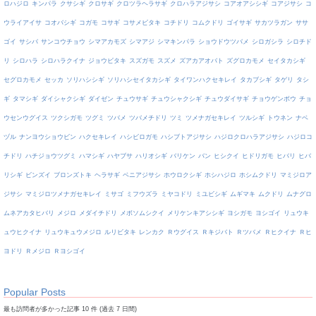
ロハジロ
キンパラ
クサシギ
クロサギ
クロツラヘラサギ
クロハラアジサシ
コアオアシシギ
コアジサシ
コ
ウライアイサ
コオバシギ
コガモ
コサギ
コサメビタキ
コチドリ
コムクドリ
ゴイサギ
サカツラガン
ササ
ゴイ
サシバ
サンコウチョウ
シマアカモズ
シマアジ
シマキンパラ
ショウドウツバメ
シロガシラ
シロチド
リ
シロハラ
シロハラクイナ
ジョウビタキ
スズガモ
スズメ
ズアカアオバト
ズグロカモメ
セイタカシギ
セグロカモメ
セッカ
ソリハシシギ
ソリハシセイタカシギ
タイワンハクセキレイ
タカブシギ
タゲリ
タシ
ギ
タマシギ
ダイシャクシギ
ダイゼン
チュウサギ
チュウシャクシギ
チュウダイサギ
チョウゲンボウ
チョ
ウセンウグイス
ツクシガモ
ツグミ
ツバメ
ツバメチドリ
ツミ
ツメナガセキレイ
ツルシギ
トウネン
ナベ
ヅル
ナンヨウショウビン
ハクセキレイ
ハシビロガモ
ハシブトアジサシ
ハジロクロハラアジサシ
ハジロコ
チドリ
ハチジョウツグミ
ハマシギ
ハヤブサ
ハリオシギ
バリケン
バン
ヒシクイ
ヒドリガモ
ヒバリ
ヒバ
リシギ
ビンズイ
ブロンズトキ
ヘラサギ
ベニアジサシ
ホウロクシギ
ホシハジロ
ホシムクドリ
マミジロア
ジサシ
マミジロツメナガセキレイ
ミサゴ
ミフウズラ
ミヤコドリ
ミユビシギ
ムギマキ
ムクドリ
ムナグロ
ムネアカタヒバリ
メジロ
メダイチドリ
メボソムシクイ
メリケンキアシシギ
ヨシガモ
ヨシゴイ
リュウキ
ュウヒクイナ
リュウキュウメジロ
ルリビタキ
レンカク
Ｒウグイス
Ｒキジバト
Ｒツバメ
Ｒヒクイナ
Ｒヒ
ヨドリ
Ｒメジロ
Ｒヨシゴイ
Popular Posts
最も訪問者が多かった記事 10 件 (過去 7 日間)