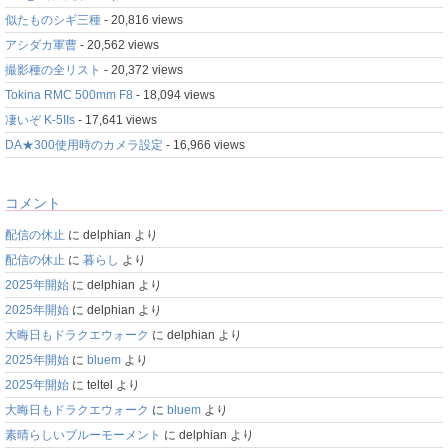
似たものシギ三種
- 20,816 views
アシダカ軍曹
- 20,562 views
撮影種の全リスト
- 20,372 views
Tokina RMC 500mm F8
- 18,094 views
凄いぞ K-5IIs
- 17,641 views
DA★300使用時のカメラ設定
- 16,966 views
コメント
配信の休止
に
delphian
より
配信の休止
に
暮らし
より
2025年開始
に
delphian
より
2025年開始
に
delphian
より
大晦日もドラクエウォーク
に
delphian
より
2025年開始
に
bluem
より
2025年開始
に
teltel
より
大晦日もドラクエウォーク
に
bluem
より
素晴らしいブルーモーメント
に
delphian
より