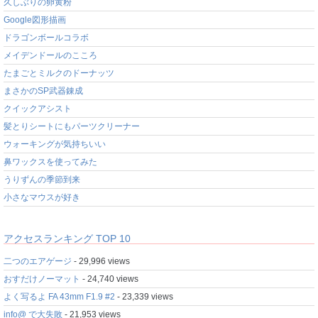
久しぶりの卵黄粉
Google図形描画
ドラゴンボールコラボ
メイデンドールのこころ
たまごとミルクのドーナッツ
まさかのSP武器錬成
クイックアシスト
髪とりシートにもパーツクリーナー
ウォーキングが気持ちいい
鼻ワックスを使ってみた
うりずんの季節到来
小さなマウスが好き
アクセスランキング TOP 10
二つのエアゲージ
- 29,996 views
おすだけノーマット
- 24,740 views
よく写るよ FA 43mm F1.9 #2
- 23,339 views
info@ で大失敗
- 21,953 views