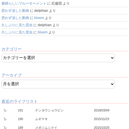
素晴らしいブルーモーメント
に
応援団
より
思わず涙した動画
に
delphian
より
思わず涙した動画
に
bluem
より
久しぶりに見た昆虫
に
delphian
より
久しぶりに見た昆虫
に
bluem
より
カテゴリー
アーカイブ
直近のライフリスト
191
ナンヨウショウビン
2018/03/04
190
ムギマキ
2015/11/23
189
メボソムシクイ
2015/10/25