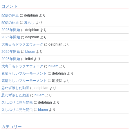
コメント
配信の休止
に
delphian
より
配信の休止
に
暮らし
より
2025年開始
に
delphian
より
2025年開始
に
delphian
より
大晦日もドラクエウォーク
に
delphian
より
2025年開始
に
bluem
より
2025年開始
に
teltel
より
大晦日もドラクエウォーク
に
bluem
より
素晴らしいブルーモーメント
に
delphian
より
素晴らしいブルーモーメント
に
応援団
より
思わず涙した動画
に
delphian
より
思わず涙した動画
に
bluem
より
久しぶりに見た昆虫
に
delphian
より
久しぶりに見た昆虫
に
bluem
より
カテゴリー