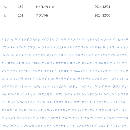
182
セグロカモメ
2014/12/21
181
スズガモ
2014/12/06
アオアシシギ
アオサギ
アカアシシギ
アトリ
アマサギ
アマツバメ
アマミヤマガラ
イソシギ
イソヒヨドリ
イワツバメ
ウグイス
ウズラシギ
ウミネコ
エゾビタキ
エリグロアジサシ
エリマキシギ
オオジシギ
オオソ
リハシシギ
オオダイサギ
オオチドリ
オオバン
オオヒシクイ
オオフラミンゴ
オオメダイチドリ
オオヨシ
キリ
オグロシギ
オジロトウネン
オジロワシ
オナガガモ
オバシギ
カラムクドリ
カルガモ
カワセミ
キア
シシギ
キガシラセキレイ
キジバト
キセキレイ
キビタキ
キマユムシクイ
キョウジョシギ
キリアイ
キンク
ロハジロ
キンパラ
クサシギ
クロサギ
クロツラヘラサギ
クロハラアジサシ
コアオアシシギ
コアジサシ
コ
ウライアイサ
コオバシギ
コガモ
コサギ
コサメビタキ
コチドリ
コムクドリ
ゴイサギ
サカツラガン
ササ
ゴイ
サシバ
サンコウチョウ
シマアカモズ
シマアジ
シマキンパラ
ショウドウツバメ
シロガシラ
シロチド
リ
シロハラ
シロハラクイナ
ジョウビタキ
スズガモ
スズメ
ズアカアオバト
ズグロカモメ
セイタカシギ
セグロカモメ
セッカ
ソリハシシギ
ソリハシセイタカシギ
タイワンハクセキレイ
タカブシギ
タゲリ
タシ
ギ
タマシギ
ダイシャクシギ
ダイゼン
チュウサギ
チュウシャクシギ
チュウダイサギ
チョウゲンボウ
チョ
ウセンウグイス
ツクシガモ
ツグミ
ツバメ
ツバメチドリ
ツミ
ツメナガセキレイ
ツルシギ
トウネン
ナベ