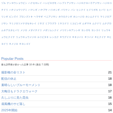
ヅル
ナンヨウショウビン
ハクセキレイ
ハシビロガモ
ハシブトアジサシ
ハジロクロハラアジサシ
ハジロコ
チドリ
ハチジョウツグミ
ハマシギ
ハヤブサ
ハリオシギ
バリケン
バン
ヒシクイ
ヒドリガモ
ヒバリ
ヒバ
リシギ
ビンズイ
ブロンズトキ
ヘラサギ
ベニアジサシ
ホウロクシギ
ホシハジロ
ホシムクドリ
マミジロア
ジサシ
マミジロツメナガセキレイ
ミサゴ
ミフウズラ
ミヤコドリ
ミユビシギ
ムギマキ
ムクドリ
ムナグロ
ムネアカタヒバリ
メジロ
メダイチドリ
メボソムシクイ
メリケンキアシシギ
ヨシガモ
ヨシゴイ
リュウキ
ュウヒクイナ
リュウキュウメジロ
ルリビタキ
レンカク
Ｒウグイス
Ｒキジバト
Ｒツバメ
Ｒヒクイナ
Ｒヒ
ヨドリ
Ｒメジロ
Ｒヨシゴイ
Popular Posts
最も訪問者が多かった記事 10 件 (過去 7 日間)
撮影種の全リスト
21
配信の休止
18
素晴らしいブルーモーメント
18
大晦日もドラクエウォーク
17
久しぶりに見た昆虫
16
扇風機のサビ落し
15
2025年開始
14