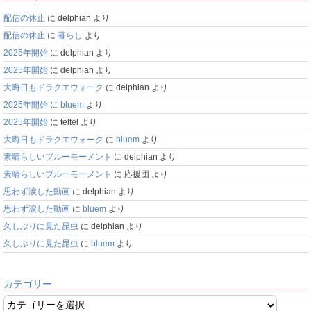
配信の休止
に
delphian
より
配信の休止
に
暮らし
より
2025年開始
に
delphian
より
2025年開始
に
delphian
より
大晦日もドラクエウォーク
に
delphian
より
2025年開始
に
bluem
より
2025年開始
に
teltel
より
大晦日もドラクエウォーク
に
bluem
より
素晴らしいブルーモーメント
に
delphian
より
素晴らしいブルーモーメント
に
応援団
より
思わず涙した動画
に
delphian
より
思わず涙した動画
に
bluem
より
久しぶりに見た昆虫
に
delphian
より
久しぶりに見た昆虫
に
bluem
より
カテゴリー