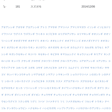
181
スズガモ
2014/12/06
アオアシシギ
アオサギ
アカアシシギ
アトリ
アマサギ
アマツバメ
アマミヤマガラ
イソシギ
イソヒヨドリ
イワツバメ
ウグイス
ウズラシギ
ウミネコ
エゾビタキ
エリグロアジサシ
エリマキシギ
オオジシギ
オオソ
リハシシギ
オオダイサギ
オオチドリ
オオバン
オオヒシクイ
オオフラミンゴ
オオメダイチドリ
オオヨシ
キリ
オグロシギ
オジロトウネン
オジロワシ
オナガガモ
オバシギ
カラムクドリ
カルガモ
カワセミ
キア
シシギ
キガシラセキレイ
キジバト
キセキレイ
キビタキ
キマユムシクイ
キョウジョシギ
キリアイ
キンク
ロハジロ
キンパラ
クサシギ
クロサギ
クロツラヘラサギ
クロハラアジサシ
コアオアシシギ
コアジサシ
コ
ウライアイサ
コオバシギ
コガモ
コサギ
コサメビタキ
コチドリ
コムクドリ
ゴイサギ
サカツラガン
ササ
ゴイ
サシバ
サンコウチョウ
シマアカモズ
シマアジ
シマキンパラ
ショウドウツバメ
シロガシラ
シロチド
リ
シロハラ
シロハラクイナ
ジョウビタキ
スズガモ
スズメ
ズアカアオバト
ズグロカモメ
セイタカシギ
セグロカモメ
セッカ
ソリハシシギ
ソリハシセイタカシギ
タイワンハクセキレイ
タカブシギ
タゲリ
タシ
ギ
タマシギ
ダイシャクシギ
ダイゼン
チュウサギ
チュウシャクシギ
チュウダイサギ
チョウゲンボウ
チョ
ウセンウグイス
ツクシガモ
ツグミ
ツバメ
ツバメチドリ
ツミ
ツメナガセキレイ
ツルシギ
トウネン
ナベ
ヅル
ナンヨウショウビン
ハクセキレイ
ハシビロガモ
ハシブトアジサシ
ハジロクロハラアジサシ
ハジロコ