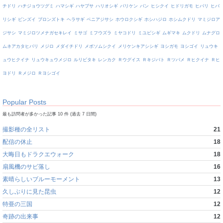
チドリ
ハチジョウツグミ
ハマシギ
ハヤブサ
ハリオシギ
バリケン
バン
ヒシクイ
ヒドリガモ
ヒバリ
ヒバ
リシギ
ビンズイ
ブロンズトキ
ヘラサギ
ベニアジサシ
ホウロクシギ
ホシハジロ
ホシムクドリ
マミジロア
ジサシ
マミジロツメナガセキレイ
ミサゴ
ミフウズラ
ミヤコドリ
ミユビシギ
ムギマキ
ムクドリ
ムナグロ
ムネアカタヒバリ
メジロ
メダイチドリ
メボソムシクイ
メリケンキアシシギ
ヨシガモ
ヨシゴイ
リュウキ
ュウヒクイナ
リュウキュウメジロ
ルリビタキ
レンカク
Ｒウグイス
Ｒキジバト
Ｒツバメ
Ｒヒクイナ
Ｒヒ
ヨドリ
Ｒメジロ
Ｒヨシゴイ
Popular Posts
最も訪問者が多かった記事 10 件 (過去 7 日間)
撮影種の全リスト
21
配信の休止
18
大晦日もドラクエウォーク
18
扇風機のサビ落し
16
素晴らしいブルーモーメント
13
久しぶりに見た昆虫
12
特亜の三国
12
奇跡の出来事
12