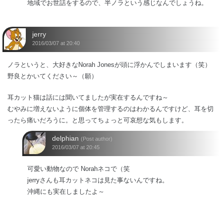
地域でお世話をするので、半ノラという感じなんでしょうね。
jerry
2016/03/07 at 20:40
ノラというと、大好きなNorah Jonesが頭に浮かんでしまいます（笑）
野良とかいてください～（願）
耳カット猫は話には聞いてましたが実在するんですね～
むやみに増えないように個体を管理するのはわかるんですけど、耳を切
ったら痛いだろうに。と思ってちょっと可哀想な気もします。
delphian
(Post author)
2016/03/07 at 20:45
可愛い動物なので Norahネコで（笑
jerryさんも耳カットネコは見た事ないんですね。
沖縄にも実在しましたよ～