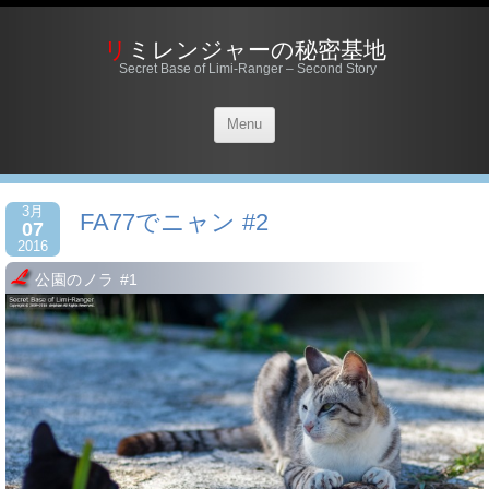
リミレンジャーの秘密基地
Secret Base of Limi-Ranger – Second Story
Menu
3月
FA77でニャン #2
07
2016
公園のノラ #1