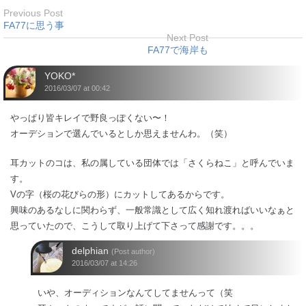
Previous Post
FA77に思う事
Next Post
FA77で海岸も
YOKO*
2016/03/07 at 00:42
やっぱり皆キレイで野良っぽくない〜！
オーデションで選んでいるとしか思えませんわ。（笑）
耳カットのコは、私の属している団体では「さくらねこ」と呼んでいま
す。
Vの字（桜の花びらの形）にカットしてあるからです。
興味のあるなしに関わらず、一般常識として広く知れ渡ればいいなぁと
思っていたので、こうして取り上げて下さって感謝です。。。
delphian
(Post author)
2016/03/07 at 14:26
いや、オーディションなんてしてませんって（笑