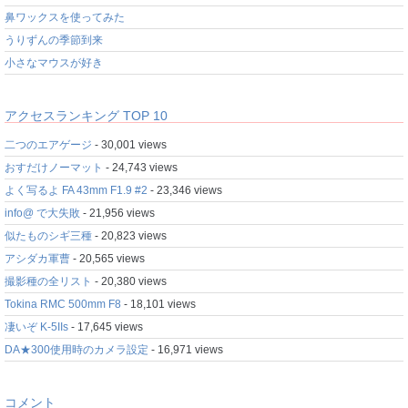
鼻ワックスを使ってみた
うりずんの季節到来
小さなマウスが好き
アクセスランキング TOP 10
二つのエアゲージ
- 30,001 views
おすだけノーマット
- 24,743 views
よく写るよ FA 43mm F1.9 #2
- 23,346 views
info@ で大失敗
- 21,956 views
似たものシギ三種
- 20,823 views
アシダカ軍曹
- 20,565 views
撮影種の全リスト
- 20,380 views
Tokina RMC 500mm F8
- 18,101 views
凄いぞ K-5IIs
- 17,645 views
DA★300使用時のカメラ設定
- 16,971 views
コメント