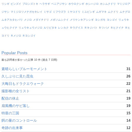
リシギ
ビンズイ
ブロンズトキ
ヘラサギ
ベニアジサシ
ホウロクシギ
ホシハジロ
ホシムクドリ
マミジロア
ジサシ
マミジロツメナガセキレイ
ミサゴ
ミフウズラ
ミヤコドリ
ミユビシギ
ムギマキ
ムクドリ
ムナグロ
ムネアカタヒバリ
メジロ
メダイチドリ
メボソムシクイ
メリケンキアシシギ
ヨシガモ
ヨシゴイ
リュウキ
ュウヒクイナ
リュウキュウメジロ
ルリビタキ
レンカク
Ｒウグイス
Ｒキジバト
Ｒツバメ
Ｒヒクイナ
Ｒヒ
ヨドリ
Ｒメジロ
Ｒヨシゴイ
Popular Posts
最も訪問者が多かった記事 10 件 (過去 7 日間)
素晴らしいブルーモーメント
31
久しぶりに見た昆虫
26
大晦日もドラクエウォーク
22
撮影種の全リスト
21
配信の休止
19
扇風機のサビ落し
19
特亜の三国
15
餌の量のコントロール
14
奇跡の出来事
12