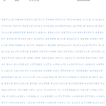
アオアシシギ
アオサギ
アカアシシギ
アトリ
アマサギ
アマツバメ
アマミヤマガラ
イソシギ
イソヒヨドリ
イワツバメ
ウグイス
ウズラシギ
ウミネコ
エゾビタキ
エリグロアジサシ
エリマキシギ
オオジシギ
オオソ
リハシシギ
オオダイサギ
オオチドリ
オオバン
オオヒシクイ
オオフラミンゴ
オオメダイチドリ
オオヨシ
キリ
オグロシギ
オジロトウネン
オジロワシ
オナガガモ
オバシギ
カラムクドリ
カルガモ
カワセミ
キア
シシギ
キガシラセキレイ
キジバト
キセキレイ
キビタキ
キマユムシクイ
キョウジョシギ
キリアイ
キンク
ロハジロ
キンパラ
クサシギ
クロサギ
クロツラヘラサギ
クロハラアジサシ
コアオアシシギ
コアジサシ
コ
ウライアイサ
コオバシギ
コガモ
コサギ
コサメビタキ
コチドリ
コムクドリ
ゴイサギ
サカツラガン
ササ
ゴイ
サシバ
サンコウチョウ
シマアカモズ
シマアジ
シマキンパラ
ショウドウツバメ
シロガシラ
シロチド
リ
シロハラ
シロハラクイナ
ジョウビタキ
スズガモ
スズメ
ズアカアオバト
ズグロカモメ
セイタカシギ
セグロカモメ
セッカ
ソリハシシギ
ソリハシセイタカシギ
タイワンハクセキレイ
タカブシギ
タゲリ
タシ
ギ
タマシギ
ダイシャクシギ
ダイゼン
チュウサギ
チュウシャクシギ
チュウダイサギ
チョウゲンボウ
チョ
ウセンウグイス
ツクシガモ
ツグミ
ツバメ
ツバメチドリ
ツミ
ツメナガセキレイ
ツルシギ
トウネン
ナベ
ヅル
ナンヨウショウビン
ハクセキレイ
ハシビロガモ
ハシブトアジサシ
ハジロクロハラアジサシ
ハジロコ
チドリ
ハチジョウツグミ
ハマシギ
ハヤブサ
ハリオシギ
バリケン
バン
ヒシクイ
ヒドリガモ
ヒバリ
ヒバ