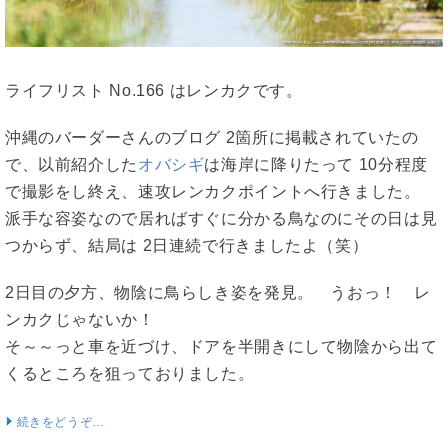
ライフリスト No.166 はレンカクです。
沖縄のバーダーさんのブログ 2箇所に掲載されていたの
で、以前紹介した
オバシギ
は海岸に降りたって 10分程度
で撮影をし終え、速攻レンカクポイントへ行きました。
派手な容姿なので居ればすぐに分かる鳥なのにその日は見
つからず、結局は 2日連続で行きましたよ（笑）
2日目の夕方、物陰に鳥らしき姿を発見。 うおっ！ レ
ンカクじゃないか！
そ～～っと車を近づけ、ドアを半開きにして物陰から出て
くるところを狙っておりました。
続きをどうぞ…